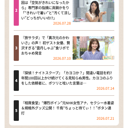
因は「空気がきれいになったか
ら」専門家の指摘に眞鍋かをり
「“きれいで暑い”と“汚くて涼し
い”どっちがいいの!?」
2026.07.28
『旅サラダ』で「異次元のかわ
いさ」の声！ 初ゲスト女優、贅
沢すぎる“雲丹しゃぶ”食リポで
おちゃめ発言
2026.07.10
『探偵！ナイトスクープ』「カヨコか？」間違い電話を約7
年間100回以上かけ続けてくる見知らぬ男性。カヨコのふり
をした依頼者に、ポツリと呟いた言葉は…
2026.07.14
『相席食堂』“爆烈ボイン”元NHK女性アナ、セクシー水着姿
＆規格外グッズ公開！ 千鳥“ちょっと待てぃ！！”ボタン連
打
2026.07.21