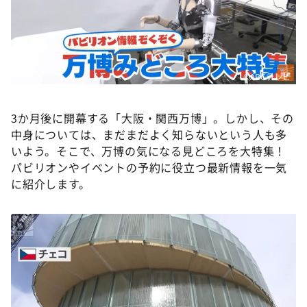
DAIGOも台所 ～きょうの献立 何にする？～
本日はダイアンなり！シーズン２
朝だ！生です旅サラダ
教えて！ニュースライブ 正義のミカタ
©ABCテレビ
ＬＩＦＥ～夢のカタチ～
3か月後に開幕する「大阪・関西万博」。しかし、その
新婚さんいらっしゃい！
中身については、まだまだよく知らないという人も多
ポツンと一軒家
いよう。そこで、万博の気になる見どころを大特集！
パビリオンやイベントの予約に役立つ最新情報を一気
ザキ山小屋本館
に紹介します。
ぺこぱのまるスポ
アナ回覧板