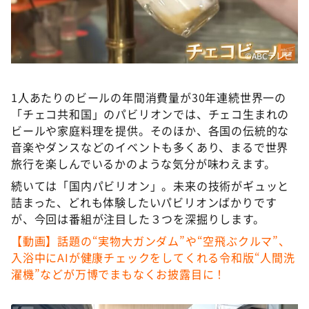
©ABCテレビ
1人あたりのビールの年間消費量が30年連続世界一の
「チェコ共和国」のパビリオンでは、チェコ生まれの
ビールや家庭料理を提供。そのほか、各国の伝統的な
音楽やダンスなどのイベントも多くあり、まるで世界
旅行を楽しんでいるかのような気分が味わえます。
続いては「国内パビリオン」。未来の技術がギュッと
詰まった、どれも体験したいパビリオンばかりです
が、今回は番組が注目した３つを深掘りします。
【動画】話題の“実物大ガンダム”や“空飛ぶクルマ”、
入浴中にAIが健康チェックをしてくれる令和版“人間洗
濯機”などが万博でまもなくお披露目に！