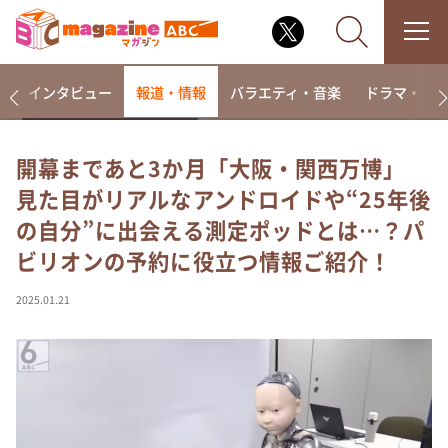
着
インタビュー
報道・情報
バラエティ・音楽
ドラマ・映
開幕まであと3か月「大阪・関西万博」
見た目がリアルなアンドロイドや“25年後
なるみ・岡村の過ぎるTV
の自分”に出会える測定ポッドとは…？パ
相席食堂
ビリオンの予約に役立つ情報ご紹介！
これ余談なんですけど・・・
～人生密着トークバラエティ！～ やすとものいたっ
2025.01.21
て真剣です
探偵！ナイトスクープ
news おかえり
河合＆A.B.C-Z塚田×福井アナ「なんでやねん！？」
（news おかえり）