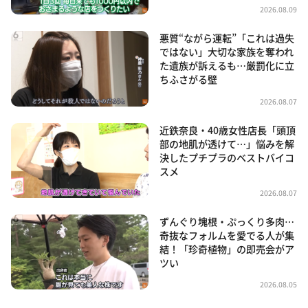
2026.08.09
悪質“ながら運転”「これは過失
ではない」大切な家族を奪われ
た遺族が訴えるも…厳罰化に立
ちふさがる壁
2026.08.07
近鉄奈良・40歳女性店長「頭頂
部の地肌が透けて…」悩みを解
決したプチプラのベストバイコ
スメ
2026.08.07
ずんぐり塊根・ぷっくり多肉…
奇抜なフォルムを愛でる人が集
結！「珍奇植物」の即売会がア
ツい
2026.08.05