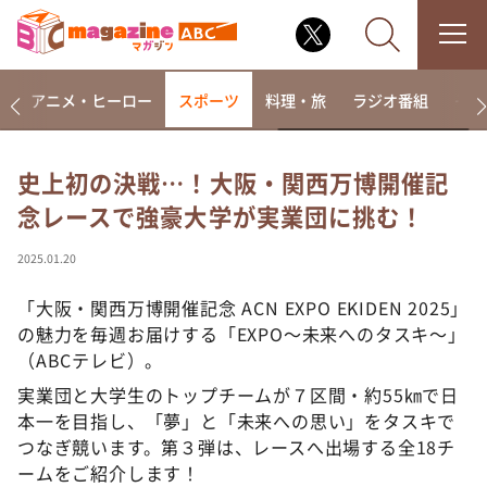
ー
アニメ・ヒーロー
スポーツ
料理・旅
ラジオ番組
その
史上初の決戦…！大阪・関西万博開催記
念レースで強豪大学が実業団に挑む！
なるみ・岡村の過ぎるTV
相席食堂
2025.01.20
これ余談なんですけど・・・
「大阪・関西万博開催記念 ACN EXPO EKIDEN 2025」
～人生密着トークバラエティ！～ やすとものいたっ
の魅力を毎週お届けする「EXPO～未来へのタスキ～」
て真剣です
（ABCテレビ）。
探偵！ナイトスクープ
実業団と大学生のトップチームが７区間・約55㎞で日
news おかえり
本一を目指し、「夢」と「未来への思い」をタスキで
河合＆A.B.C-Z塚田×福井アナ「なんでやねん！？」
つなぎ競います。第３弾は、レースへ出場する全18チ
（news おかえり）
ームをご紹介します！