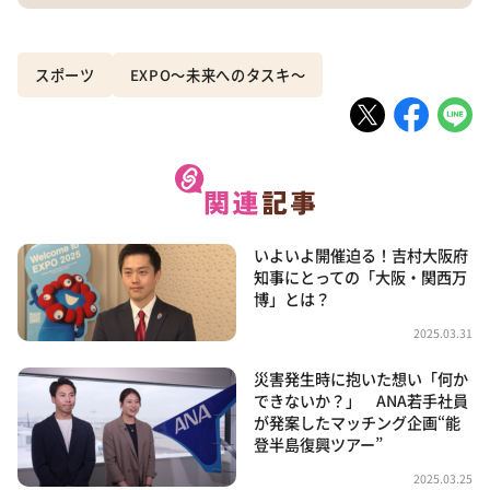
スポーツ
EXPO～未来へのタスキ～
いよいよ開催迫る！吉村大阪府
知事にとっての「大阪・関西万
博」とは？
2025.03.31
災害発生時に抱いた想い「何か
できないか？」 ANA若手社員
が発案したマッチング企画“能
登半島復興ツアー”
2025.03.25