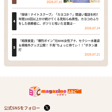
2026.07.10
『探偵！ナイトスクープ』「カヨコか？」間違い電話を約7
年間100回以上かけ続けてくる見知らぬ男性。カヨコのふり
をした依頼者に、ポツリと呟いた言葉は…
2026.07.14
『相席食堂』“爆烈ボイン”元NHK女性アナ、セクシー水着姿
＆規格外グッズ公開！ 千鳥“ちょっと待てぃ！！”ボタン連
打
2026.07.21
公式SNSをフォロー