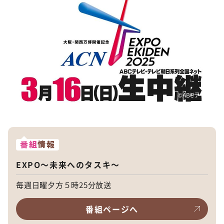
©ABCテレビ
番組
情報
EXPO～未来へのタスキ～
毎週日曜夕方５時25分放送
番組ページへ