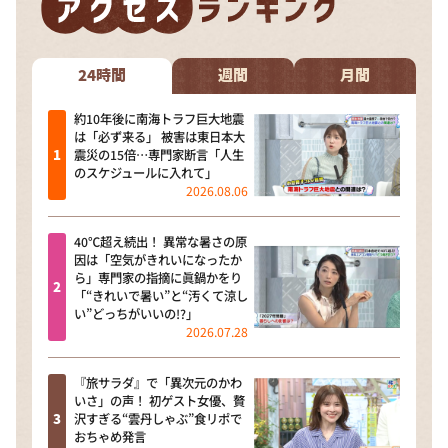
24時間
週間
月間
約10年後に南海トラフ巨大地震
は「必ず来る」 被害は東日本大
震災の15倍…専門家断言「人生
のスケジュールに入れて」
2026.08.06
40℃超え続出！ 異常な暑さの原
因は「空気がきれいになったか
ら」専門家の指摘に眞鍋かをり
「“きれいで暑い”と“汚くて涼し
い”どっちがいいの!?」
2026.07.28
『旅サラダ』で「異次元のかわ
いさ」の声！ 初ゲスト女優、贅
沢すぎる“雲丹しゃぶ”食リポで
おちゃめ発言