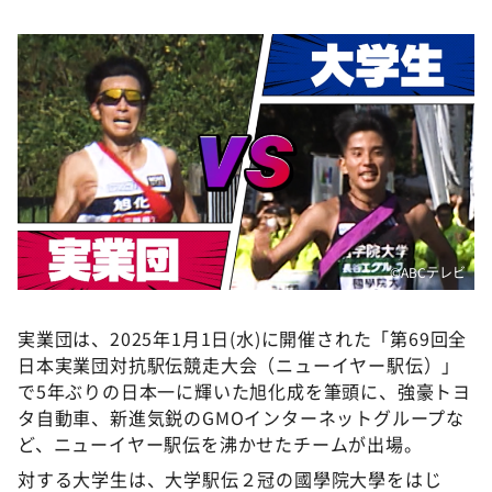
DAIGOも台所 ～きょうの献立 何にする？～
本日はダイアンなり！シーズン２
朝だ！生です旅サラダ
教えて！ニュースライブ 正義のミカタ
ＬＩＦＥ～夢のカタチ～
新婚さんいらっしゃい！
ポツンと一軒家
©ABCテレビ
ザキ山小屋本館
ぺこぱのまるスポ
実業団は、2025年1月1日(水)に開催された「第69回全
アナ回覧板
日本実業団対抗駅伝競走大会（ニューイヤー駅伝）」
で5年ぶりの日本一に輝いた旭化成を筆頭に、強豪トヨ
タ自動車、新進気鋭のGMOインターネットグループな
ど、ニューイヤー駅伝を沸かせたチームが出場。
対する大学生は、大学駅伝２冠の國學院大學をはじ