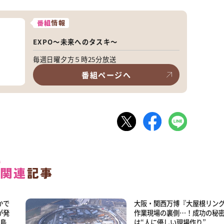
番組
情報
EXPO～未来へのタスキ～
毎週日曜夕方５時25分放送
番組ページへ
かで
大阪・関西万博『大屋根リン
が発
作業現場の裏側…！成功の秘
半島
は“人に優しい現場作り”