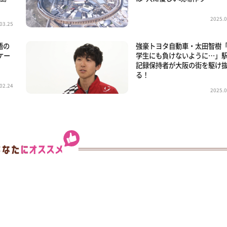
2025.0
03.25
語の
強豪トヨタ自動車・太田智樹
ケー
学生にも負けないように…」
記録保持者が大阪の街を駆け
る！
02.24
2025.0