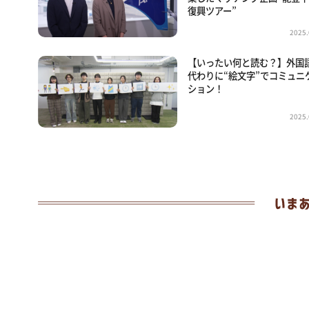
復興ツアー”
2025.
【いったい何と読む？】外国
代わりに“絵文字”でコミュニ
ション！
2025.