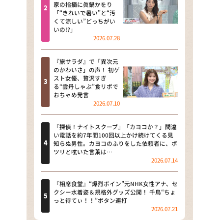
河合＆A.B.C-Z塚田×福井アナ
家の指摘に眞鍋かをり
「“きれいで暑い”と“汚
「なんでやねん！？」（news お
くて涼しい”どっちがい
かえり）
いの!?」
2026.07.28
DAIGOも台所 ～きょうの献立 何
にする？～
『旅サラダ』で「異次元
のかわいさ」の声！ 初ゲ
本日はダイアンなり！シーズン２
スト女優、贅沢すぎ
る“雲丹しゃぶ”食リポで
朝だ！生です旅サラダ
おちゃめ発言
2026.07.10
教えて！ニュースライブ 正義の
ミカタ
『探偵！ナイトスクープ』「カヨコか？」間違
い電話を約7年間100回以上かけ続けてくる見
ＬＩＦＥ～夢のカタチ～
知らぬ男性。カヨコのふりをした依頼者に、ポ
ツリと呟いた言葉は…
2026.07.14
新婚さんいらっしゃい！
ポツンと一軒家
『相席食堂』“爆烈ボイン”元NHK女性アナ、セ
クシー水着姿＆規格外グッズ公開！ 千鳥“ちょ
っと待てぃ！！”ボタン連打
ザキ山小屋本館
2026.07.21