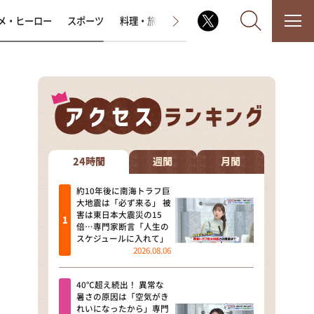
メ・ヒーロー
スポーツ
料理・旅
ラジオ番組
その他
なるみ・岡村の過ぎるTV
相席食堂
24時間
週間
月間
これ余談なんですけど・・・
約10年後に南海トラフ巨
大地震は「必ず来る」 被
害は東日本大震災の15
～人生密着トークバラエティ！
倍…専門家断言「人生の
～ やすとものいたって真剣です
スケジュールに入れて」
2026.08.06
探偵！ナイトスクープ
40℃超え続出！ 異常な
news おかえり
暑さの原因は「空気がき
れいになったから」専門