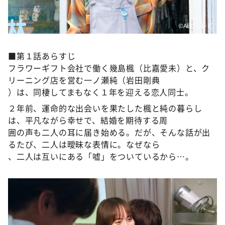
©️ABCテレビ
■第１話あらすじ
フラワーギフト会社で働く幾島楓（比嘉愛未）と、ク
リーニング店を営む一ノ瀬純（岩田剛典
）は、同棲してまもなく１年を迎える恋人同士。
２年前、運命的な出会いを果たした楓と純の暮らし
は、平凡ながら幸せで、結婚を期待する周
囲の声も二人の耳に届き始める。だが、そんな話が出
るたび、二人は曖昧な表情に。なぜなら
、二人は互いにある「嘘」をついているから…。