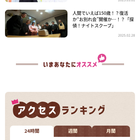
人間でいえば150歳！？復活
か“お別れ会”開催か…！？「探
偵！ナイトスクープ」
2025.02.28
24時間
週間
月間