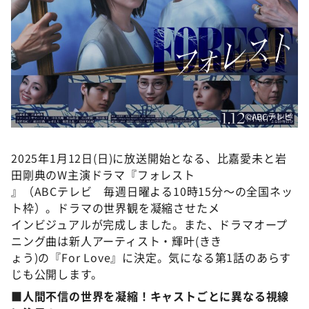
DAIGOも台所 ～きょうの献立 何にする？～
本日はダイアンなり！シーズン２
朝だ！生です旅サラダ
教えて！ニュースライブ 正義のミカタ
ＬＩＦＥ～夢のカタチ～
©️ABCテレビ
新婚さんいらっしゃい！
ポツンと一軒家
2025年1月12日(日)に放送開始となる、比嘉愛未と岩
ザキ山小屋本館
田剛典のW主演ドラマ『フォレスト
』（ABCテレビ 毎週日曜よる10時15分～の全国ネッ
ぺこぱのまるスポ
ト枠）。ドラマの世界観を凝縮させたメ
アナ回覧板
インビジュアルが完成しました。また、ドラマオープ
ニング曲は新人アーティスト・輝叶(きき
ょう)の『For Love』に決定。気になる第1話のあらす
じも公開します。
■人間不信の世界を凝縮！キャストごとに異なる視線