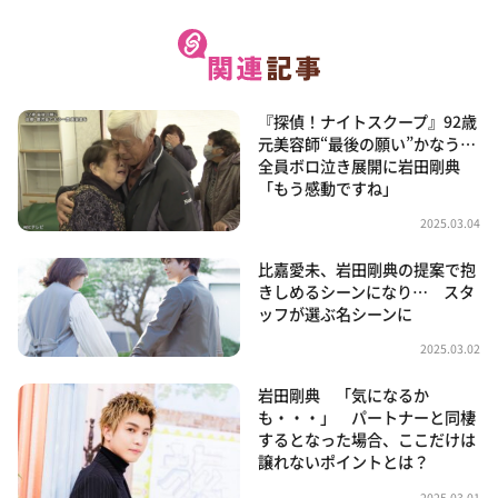
『探偵！ナイトスクープ』92歳
元美容師“最後の願い”かなう…
全員ボロ泣き展開に岩田剛典
「もう感動ですね」
2025.03.04
比嘉愛未、岩田剛典の提案で抱
きしめるシーンになり… スタ
ッフが選ぶ名シーンに
2025.03.02
岩田剛典 「気になるか
も・・・」 パートナーと同棲
するとなった場合、ここだけは
譲れないポイントとは？
2025.03.01