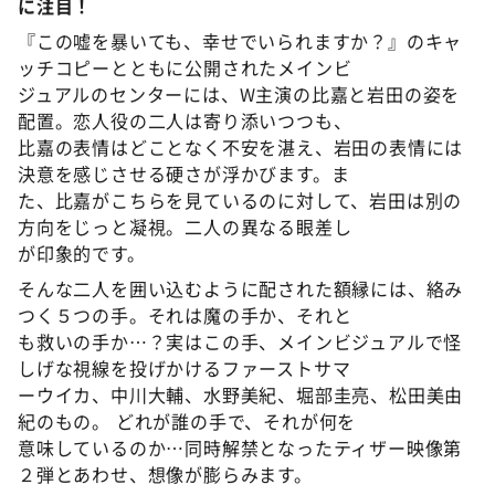
に注目！
『この嘘を暴いても、幸せでいられますか？』のキャ
ッチコピーとともに公開されたメインビ
ジュアルのセンターには、W主演の比嘉と岩田の姿を
配置。恋人役の二人は寄り添いつつも、
比嘉の表情はどことなく不安を湛え、岩田の表情には
決意を感じさせる硬さが浮かびます。ま
た、比嘉がこちらを見ているのに対して、岩田は別の
方向をじっと凝視。二人の異なる眼差し
が印象的です。
そんな二人を囲い込むように配された額縁には、絡み
つく５つの手。それは魔の手か、それと
も救いの手か…？実はこの手、メインビジュアルで怪
しげな視線を投げかけるファーストサマ
ーウイカ、中川大輔、水野美紀、堀部圭亮、松田美由
紀のもの。 どれが誰の手で、それが何を
意味しているのか…同時解禁となったティザー映像第
２弾とあわせ、想像が膨らみます。