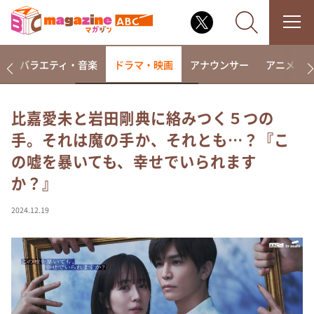
報
バラエティ・音楽
ドラマ・映画
アナウンサー
アニメ・
比嘉愛未と岩田剛典に絡みつく５つの
手。それは魔の手か、それとも…？『こ
なるみ・岡村の過ぎるTV
の嘘を暴いても、幸せでいられます
相席食堂
か？』
これ余談なんですけど・・・
～人生密着トークバラエティ！～ やすとものいたっ
2024.12.19
て真剣です
探偵！ナイトスクープ
news おかえり
河合＆A.B.C-Z塚田×福井アナ「なんでやねん！？」
（news おかえり）