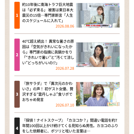
約10年後に南海トラフ巨大地震
は「必ず来る」 被害は東日本大
震災の15倍…専門家断言「人生
のスケジュールに入れて」
2026.08.06
40℃超え続出！ 異常な暑さの原
因は「空気がきれいになったか
ら」専門家の指摘に眞鍋かをり
「“きれいで暑い”と“汚くて涼し
い”どっちがいいの!?」
2026.07.28
『旅サラダ』で「異次元のかわ
いさ」の声！ 初ゲスト女優、贅
沢すぎる“雲丹しゃぶ”食リポで
おちゃめ発言
2026.07.10
『探偵！ナイトスクープ』「カヨコか？」間違い電話を約7
年間100回以上かけ続けてくる見知らぬ男性。カヨコのふり
をした依頼者に、ポツリと呟いた言葉は…