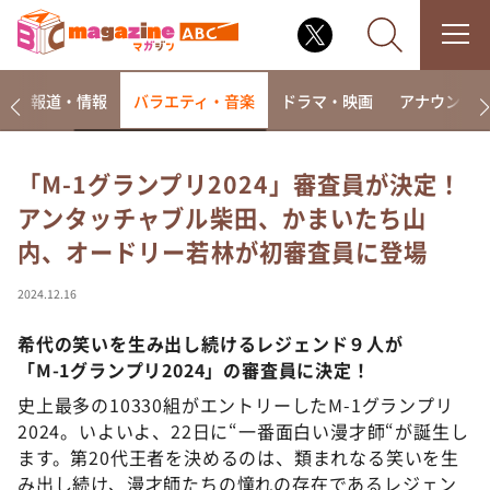
ー
報道・情報
バラエティ・音楽
ドラマ・映画
アナウンサ
「M-1グランプリ2024」審査員が決定！
アンタッチャブル柴田、かまいたち山
なるみ・岡村の過ぎるTV
内、オードリー若林が初審査員に登場
相席食堂
これ余談なんですけど・・・
2024.12.16
～人生密着トークバラエティ！～ やすとものいたっ
て真剣です
希代の笑いを生み出し続けるレジェンド９人が
「M-1グランプリ2024」の審査員に決定！
探偵！ナイトスクープ
史上最多の10330組がエントリーしたM-1グランプリ
news おかえり
2024。いよいよ、22日に“一番面白い漫才師“が誕生し
河合＆A.B.C-Z塚田×福井アナ「なんでやねん！？」
ます。第20代王者を決めるのは、類まれなる笑いを生
（news おかえり）
み出し続け、漫才師たちの憧れの存在であるレジェン