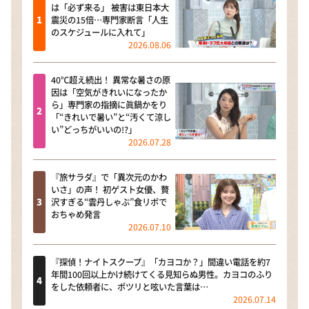
は「必ず来る」 被害は東日本大
震災の15倍…専門家断言「人生
のスケジュールに入れて」
2026.08.06
40℃超え続出！ 異常な暑さの原
因は「空気がきれいになったか
ら」専門家の指摘に眞鍋かをり
「“きれいで暑い”と“汚くて涼し
い”どっちがいいの!?」
2026.07.28
『旅サラダ』で「異次元のかわ
いさ」の声！ 初ゲスト女優、贅
沢すぎる“雲丹しゃぶ”食リポで
おちゃめ発言
2026.07.10
『探偵！ナイトスクープ』「カヨコか？」間違い電話を約7
年間100回以上かけ続けてくる見知らぬ男性。カヨコのふり
をした依頼者に、ポツリと呟いた言葉は…
2026.07.14