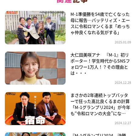
M-1準優勝を54歳で亡くなった
母に報告…バッテリィズ・エー
スに令和ロマンくるま「めっち
ゃ仲良くなれる気がする」
2025.01.09
大仁田美咲アナ 『M-1』初リ
ポーター！学生時代からSNSフ
ォロワー1万人！？その理由と
は・・・
2024.12.28
まさかの2年連続トップバッタ
ーで狂った髙比良くるまの計算
「M-1グランプリ2024」が今年
も“令和ロマンの大会”にな…
2024.12.27
『M-1グランプリ2024 決勝