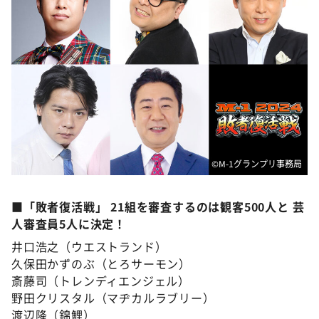
©M-1グランプリ事務局
■「敗者復活戦」 21組を審査するのは観客500人と 芸
人審査員5人に決定！
井口浩之（ウエストランド）
久保田かずのぶ（とろサーモン）
斎藤司（トレンディエンジェル）
野田クリスタル（マヂカルラブリー）
渡辺隆（錦鯉）