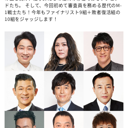
DAIGOも台所 ～きょうの献立 何にする？～
ドたち。 そして、今回初めて審査員を務める歴代のM-
1戦士たち！今年もファイナリスト9組＋敗者復活組の
本日はダイアンなり！シーズン２
10組をジャッジします！
朝だ！生です旅サラダ
教えて！ニュースライブ 正義のミカタ
ＬＩＦＥ～夢のカタチ～
新婚さんいらっしゃい！
ポツンと一軒家
ザキ山小屋本館
ぺこぱのまるスポ
アナ回覧板