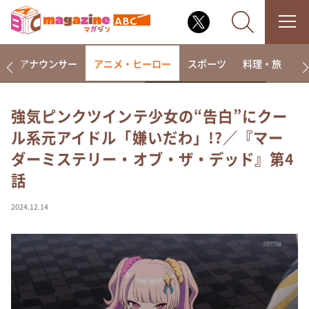
画
アナウンサー
アニメ・ヒーロー
スポーツ
料理・旅
ラ
強気ピンクツインテ少女の“告白”にクー
ル系元アイドル「嫌いだわ」!?／『マー
なるみ・岡村の過ぎるTV
ダーミステリー・オブ・ザ・デッド』第4
相席食堂
話
これ余談なんですけど・・・
～人生密着トークバラエティ！～ やすとものいたっ
2024.12.14
て真剣です
探偵！ナイトスクープ
news おかえり
河合＆A.B.C-Z塚田×福井アナ「なんでやねん！？」
（news おかえり）