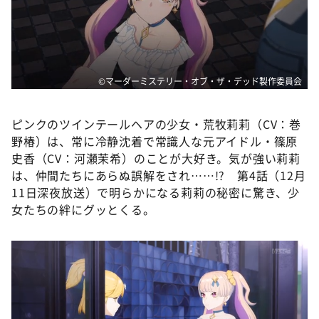
DAIGOも台所 ～きょうの献立 何にする？～
本日はダイアンなり！シーズン２
朝だ！生です旅サラダ
教えて！ニュースライブ 正義のミカタ
©マーダーミステリー・オブ・ザ・デッド製作委員会
ＬＩＦＥ～夢のカタチ～
ピンクのツインテールヘアの少女・荒牧莉莉（CV：巻
新婚さんいらっしゃい！
野椿）は、常に冷静沈着で常識人な元アイドル・篠原
ポツンと一軒家
史香（CV：河瀬茉希）のことが大好き。気が強い莉莉
は、仲間たちにあらぬ誤解をされ……!? 第4話（12月
ザキ山小屋本館
11日深夜放送）で明らかになる莉莉の秘密に驚き、少
ぺこぱのまるスポ
女たちの絆にグッとくる。
アナ回覧板