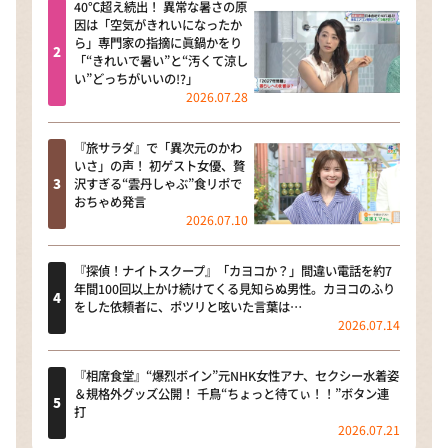
40℃超え続出！ 異常な暑さの原
因は「空気がきれいになったか
ら」専門家の指摘に眞鍋かをり
「“きれいで暑い”と“汚くて涼し
い”どっちがいいの!?」
2026.07.28
『旅サラダ』で「異次元のかわ
いさ」の声！ 初ゲスト女優、贅
沢すぎる“雲丹しゃぶ”食リポで
おちゃめ発言
2026.07.10
『探偵！ナイトスクープ』「カヨコか？」間違い電話を約7
年間100回以上かけ続けてくる見知らぬ男性。カヨコのふり
をした依頼者に、ポツリと呟いた言葉は…
2026.07.14
『相席食堂』“爆烈ボイン”元NHK女性アナ、セクシー水着姿
＆規格外グッズ公開！ 千鳥“ちょっと待てぃ！！”ボタン連
打
2026.07.21