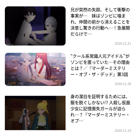
兄が突然の失踪、そして衝撃の
事実が… 妹はゾンビに噛ま
れ、仲間の前から消えることを
決意し驚きの行動へ…！急展開
だらけで…
2024.12.21
“クール系常識人元アイドル”が
ゾンビを匿っていた…その理由
とは？／『マーダーミステリ
ー・オブ・ザ・デッド』第3話
2024.11.30
身の潔白を証明するためには、
服を脱ぐしかない!? 人殺し仮面
少女に記憶喪失ガールが迫ら
れ…？『マーダーミステリー・
オブ…
2024.11.23