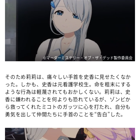
©マーダーミステリー・オブ・ザ・デッド製作委員会
そのため莉莉は、痛々しい手首を史香に見せたくなか
った。しかも、史香は元看護学校生。命を粗末にする
ような行為は軽蔑されてもおかしくない。莉莉は、史
香に嫌われることを何よりも恐れているが、ゾンビか
ら救ってくれたミコトのガッツに心を打たれ、自分も
勇気を出して仲間たちに手首のことを“告白”した。