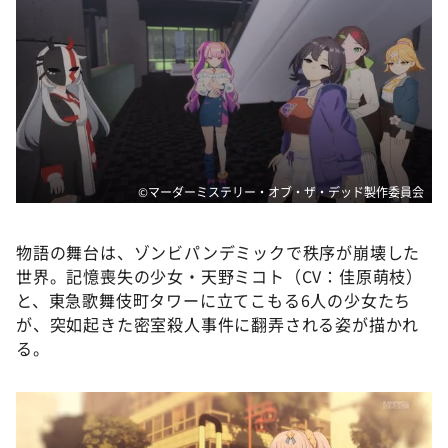
©マーダーミステリー・オブ・ザ・デッド製作委員会
物語の舞台は、ゾンビパンデミックで秩序が崩壊した
世界。記憶喪失の少女・天野ミコト（CV：佳原萌枝）
と、東急歌舞伎町タワーに立てこもる6人の少女たち
が、突如起きた密室殺人事件に翻弄される姿が描かれ
る。