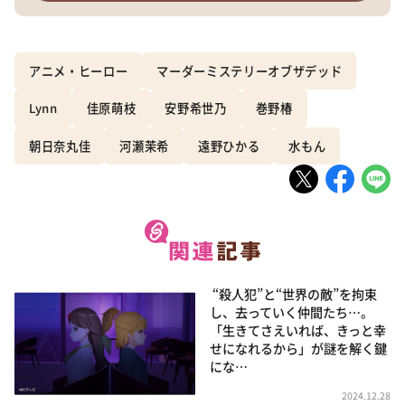
アニメ・ヒーロー
マーダーミステリーオブザデッド
Lynn
佳原萌枝
安野希世乃
巻野椿
朝日奈丸佳
河瀬茉希
遠野ひかる
水もん
“殺人犯”と“世界の敵”を拘束
し、去っていく仲間たち…。
「生きてさえいれば、きっと幸
せになれるから」が謎を解く鍵
にな…
2024.12.28