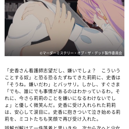
©マーダーミステリー・オブ・ザ・デッド製作委員会
「史香さん看護師志望だし、嫌いでしょ？ こういう
ことする奴」と恐る恐るたずねてきた莉莉に、史香は
「そうね。嫌いだわ」とバッサリ。しかし、すぐさま
「でも、誰にでも事情があるのはわかっているわ。そ
れに、今さら莉莉のことを嫌いになるわけないでし
ょ」と優しく微笑んだ。史香に受け入れられた莉莉
は、安心して涙目に。史香に抱きついて泣き始める莉
莉を、ミコトたちも笑顔で再び受け入れた。
誤解が解けて一件落着と思いきや、次から次へと少女