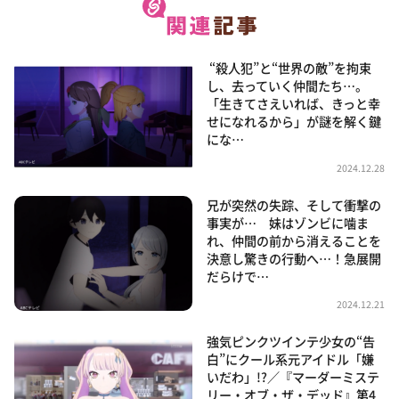
“殺人犯”と“世界の敵”を拘束
し、去っていく仲間たち…。
「生きてさえいれば、きっと幸
せになれるから」が謎を解く鍵
にな…
2024.12.28
兄が突然の失踪、そして衝撃の
事実が… 妹はゾンビに噛ま
れ、仲間の前から消えることを
決意し驚きの行動へ…！急展開
だらけで…
2024.12.21
強気ピンクツインテ少女の“告
白”にクール系元アイドル「嫌
いだわ」!?／『マーダーミステ
リー・オブ・ザ・デッド』第4