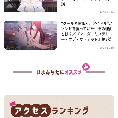
話
2024.12.14
“クール系常識人元アイドル”が
ゾンビを匿っていた…その理由
とは？／『マーダーミステリ
ー・オブ・ザ・デッド』第3話
2024.11.30