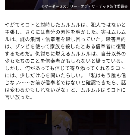
©マーダーミステリー・オブ・ザ・デッド製作委員会
やがてミコトと対峙したムルムルは、犯人ではないと
主張し、さらには自分の素性を明かした。実はムルム
ルは、謎の集団・信奉者を殺し回っていた。殺害目的
は、ゾンビを使って家族を殺したとある信奉者に復讐
するためだ。仇討ちに燃えるムルムルは、自分以外の
少女たちのことを信奉者かもしれないと疑っている。
しかし、何があっても信じて寄り添ってくれるミコト
には、少しだけ心を開いたらしい。「私はもう誰も信
じない……お前が信奉者ではないと確認できたら、話
は変わるかもしれないがな」と、ムルムルはミコトに
言い放った。