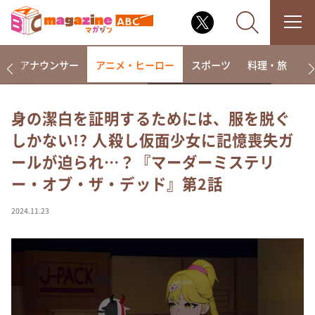
画
アナウンサー
アニメ・ヒーロー
スポーツ
料理・旅
ラ
身の潔白を証明するためには、服を脱ぐ
しかない!? 人殺し仮面少女に記憶喪失ガ
なるみ・岡村の過ぎるTV
ールが迫られ…？『マーダーミステリ
相席食堂
ー・オブ・ザ・デッド』第2話
これ余談なんですけど・・・
～人生密着トークバラエティ！～ やすとものいたっ
2024.11.23
て真剣です
探偵！ナイトスクープ
news おかえり
河合＆A.B.C-Z塚田×福井アナ「なんでやねん！？」
（news おかえり）