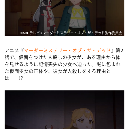
DAIGOも台所 ～きょうの献立 何にする？～
本日はダイアンなり！シーズン２
朝だ！生です旅サラダ
教えて！ニュースライブ 正義のミカタ
©️ABCテレビ©マーダーミステリー・オブ・ザ・デッド製作委員会
ＬＩＦＥ～夢のカタチ～
アニメ『
マーダーミステリー・オブ・ザ・デッド
』第2
新婚さんいらっしゃい！
話で、仮面をつけた人殺しの少女が、ある理由から体
ポツンと一軒家
を見せるように記憶喪失の少女へ迫った。謎に包まれ
た仮面少女の正体や、彼女が人殺しをする理由と
ザキ山小屋本館
は……!?
ぺこぱのまるスポ
アナ回覧板