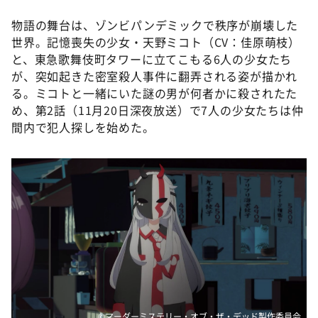
物語の舞台は、ゾンビパンデミックで秩序が崩壊した
世界。記憶喪失の少女・天野ミコト（CV：佳原萌枝）
と、東急歌舞伎町タワーに立てこもる6人の少女たち
が、突如起きた密室殺人事件に翻弄される姿が描かれ
る。ミコトと一緒にいた謎の男が何者かに殺されたた
め、第2話（11月20日深夜放送）で7人の少女たちは仲
間内で犯人探しを始めた。
©マーダーミステリー・オブ・ザ・デッド製作委員会