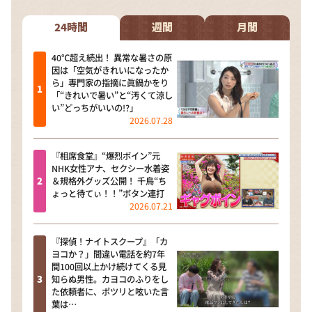
24時間
週間
月間
40℃超え続出！ 異常な暑さの原
因は「空気がきれいになったか
ら」専門家の指摘に眞鍋かをり
「“きれいで暑い”と“汚くて涼し
い”どっちがいいの!?」
2026.07.28
『相席食堂』“爆烈ボイン”元
NHK女性アナ、セクシー水着姿
＆規格外グッズ公開！ 千鳥“ち
ょっと待てぃ！！”ボタン連打
2026.07.21
『探偵！ナイトスクープ』「カ
ヨコか？」間違い電話を約7年
間100回以上かけ続けてくる見
知らぬ男性。カヨコのふりをし
た依頼者に、ポツリと呟いた言
葉は…