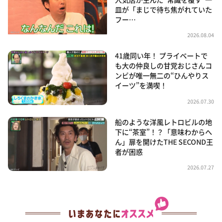
皿が「まじで待ち焦がれていた
フー…
2026.08.04
41歳同い年！ プライベートで
も大の仲良しの甘党おじさんコ
ンビが唯一無二の“ひんやりス
イーツ”を満喫！
2026.07.30
船のような洋風レトロビルの地
下に“茶室”！？「意味わからへ
ん」扉を開けたTHE SECOND王
者が困惑
2026.07.27