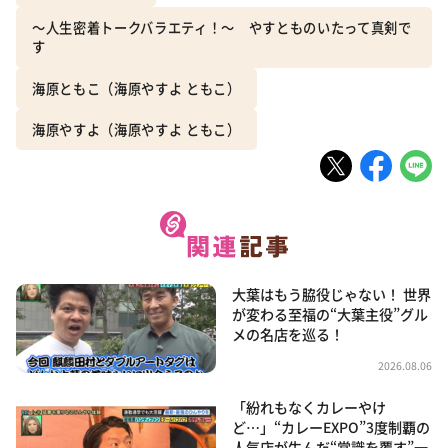
～人生密着トークバラエティ！～ やすとものいたって真剣で
す
海原ともこ（海原やすよ ともこ）
海原やすよ（海原やすよ ともこ）
大葉はもう脇役じゃない！ 世界
が変わる至福の“大葉主役”グル
メの名店を巡る！
2026.08.06
「紛れもなくカレーやけ
ど…」“カレーEXPO”3度制覇の
人気店が生んだ“常識を覆す”一