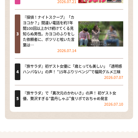
2026.07.21
『探偵！ナイトスクープ』「カ
ヨコか？」間違い電話を約7年
間100回以上かけ続けてくる見
知らぬ男性。カヨコのふりをし
た依頼者に、ポツリと呟いた言
葉は…
2026.07.14
『旅サラダ』初ゲスト女優に「歳とっても美しい」「透明感
ハンパない」の声！ “15年ぶりリベンジ”で福岡グルメ三昧
2026.07.07
『旅サラダ』で「異次元のかわいさ」の声！ 初ゲスト女
優、贅沢すぎる“雲丹しゃぶ”食リポでおちゃめ発言
2026.07.10