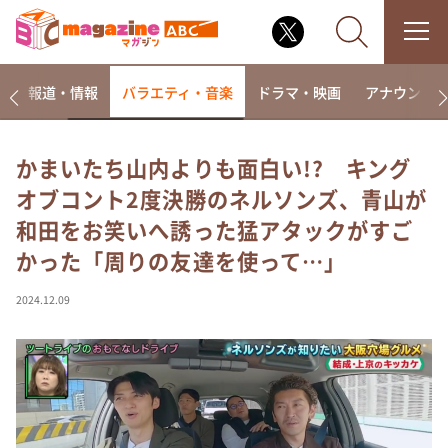
ー
報道・情報
バラエティ・音楽
ドラマ・映画
アナウンサ
かまいたち山内よりも面白い!? キング
オブコント2度決勝のネルソンズ、青山が
なるみ・岡村の過ぎるTV
和田をお笑いへ誘った猛アタックがすご
相席食堂
かった「周りの友達を使って…」
これ余談なんですけど・・・
～人生密着トークバラエティ！～ やすとものいたっ
2024.12.09
て真剣です
探偵！ナイトスクープ
news おかえり
河合＆A.B.C-Z塚田×福井アナ「なんでやねん！？」
（news おかえり）