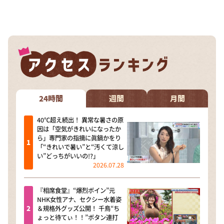
24時間
週間
月間
40℃超え続出！ 異常な暑さの原
因は「空気がきれいになったか
ら」専門家の指摘に眞鍋かをり
「“きれいで暑い”と“汚くて涼し
い”どっちがいいの!?」
2026.07.28
『相席食堂』“爆烈ボイン”元
NHK女性アナ、セクシー水着姿
＆規格外グッズ公開！ 千鳥“ち
ょっと待てぃ！！”ボタン連打