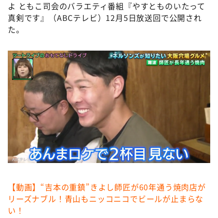
よ ともこ司会のバラエティ番組『やすとものいたって
真剣です』（ABCテレビ）12月5日放送回で公開され
た。
【動画】“吉本の重鎮”きよし師匠が60年通う焼肉店が
リーズナブル！青山もニッコニコでビールが止まらな
い！