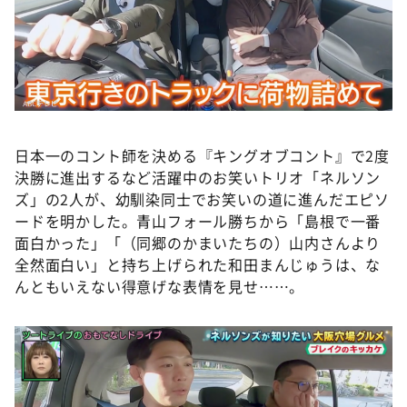
DAIGOも台所 ～きょうの献立 何にする？～
本日はダイアンなり！シーズン２
朝だ！生です旅サラダ
教えて！ニュースライブ 正義のミカタ
ＬＩＦＥ～夢のカタチ～
日本一のコント師を決める『キングオブコント』で2度
新婚さんいらっしゃい！
決勝に進出するなど活躍中のお笑いトリオ「ネルソン
ポツンと一軒家
ズ」の2人が、幼馴染同士でお笑いの道に進んだエピソ
ードを明かした。青山フォール勝ちから「島根で一番
ザキ山小屋本館
面白かった」「（同郷のかまいたちの）山内さんより
ぺこぱのまるスポ
全然面白い」と持ち上げられた和田まんじゅうは、な
んともいえない得意げな表情を見せ……。
アナ回覧板