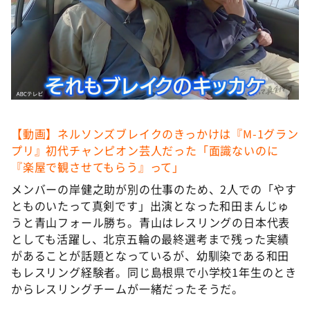
【動画】ネルソンズブレイクのきっかけは『M-1グラン
プリ』初代チャンピオン芸人だった「面識ないのに
『楽屋で観させてもらう』って」
メンバーの岸健之助が別の仕事のため、2人での「やす
とものいたって真剣です」出演となった和田まんじゅ
うと青山フォール勝ち。青山はレスリングの日本代表
としても活躍し、北京五輪の最終選考まで残った実績
があることが話題となっているが、幼馴染である和田
もレスリング経験者。同じ島根県で小学校1年生のとき
からレスリングチームが一緒だったそうだ。