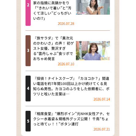
河合＆A.B.C-Z塚田×福井アナ
家の指摘に眞鍋かをり
「“きれいで暑い”と“汚
「なんでやねん！？」（news お
くて涼しい”どっちがい
かえり）
いの!?」
2026.07.28
DAIGOも台所 ～きょうの献立 何
にする？～
『旅サラダ』で「異次元
のかわいさ」の声！ 初ゲ
本日はダイアンなり！シーズン２
スト女優、贅沢すぎ
る“雲丹しゃぶ”食リポで
朝だ！生です旅サラダ
おちゃめ発言
2026.07.10
教えて！ニュースライブ 正義の
ミカタ
『探偵！ナイトスクープ』「カヨコか？」間違
い電話を約7年間100回以上かけ続けてくる見
ＬＩＦＥ～夢のカタチ～
知らぬ男性。カヨコのふりをした依頼者に、ポ
ツリと呟いた言葉は…
2026.07.14
新婚さんいらっしゃい！
ポツンと一軒家
『相席食堂』“爆烈ボイン”元NHK女性アナ、セ
クシー水着姿＆規格外グッズ公開！ 千鳥“ちょ
っと待てぃ！！”ボタン連打
ザキ山小屋本館
2026.07.21