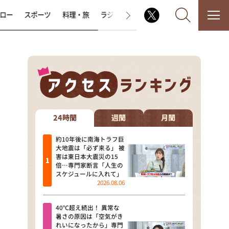
ロー
スポーツ
料理・旅
ラジオ番組
その他
なるみ・岡村の過ぎるTV
相席食堂
24時間
週間
月間
これ余談なんですけど・・・
約10年後に南海トラフ巨
大地震は「必ず来る」 被
害は東日本大震災の15
～人生密着トークバラエティ！
倍…専門家断言「人生の
～ やすとものいたって真剣です
スケジュールに入れて」
2026.08.06
探偵！ナイトスクープ
40℃超え続出！ 異常な
news おかえり
暑さの原因は「空気がき
れいになったから」専門