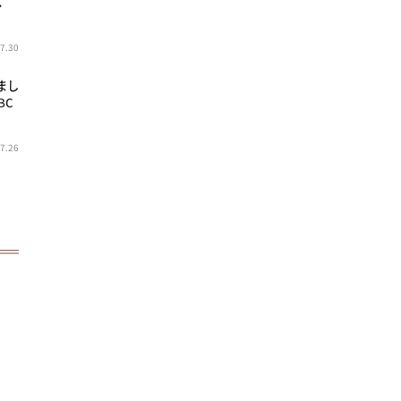
へ
7.30
まし
BC
7.26