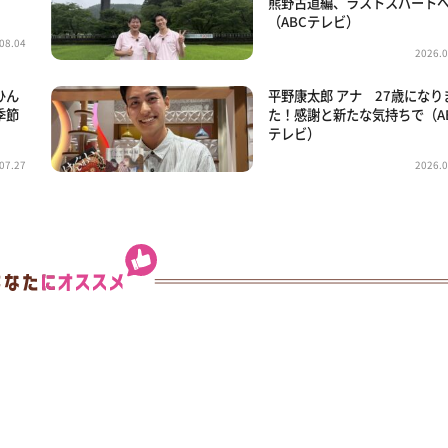
熊野古道編、ラストスパート
（ABCテレビ）
08.04
2026.0
ひん
平野康太郎 アナ 27歳になり
季節
た！感謝と新たな気持ちで（A
テレビ）
07.27
2026.0