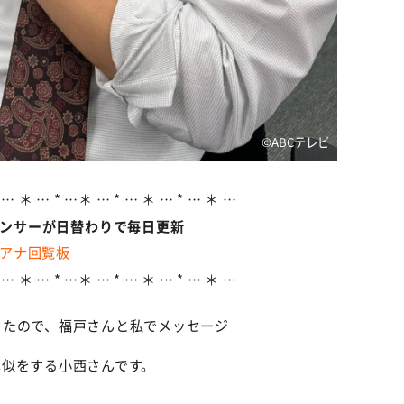
©️ABCテレビ
 … ＊ … * …＊ … * … ＊ … * … ＊ …
ウンサーが日替わりで毎日更新
アナ回覧板
 … ＊ … * …＊ … * … ＊ … * … ＊ …
ったので、福戸さんと私でメッセージ
似をする小西さんです。