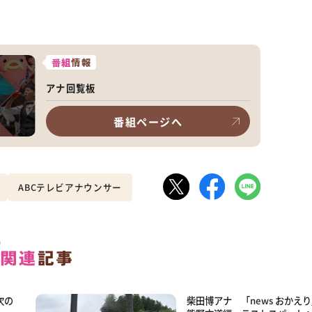
番組
情報
アナ回覧板
番組ページへ
ABCテレビアナウンサー
次の
柴田博アナ 「news おかえ