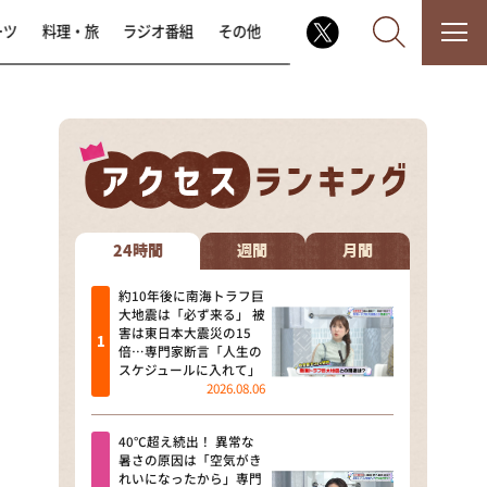
ーツ
料理・旅
ラジオ番組
その他
なるみ・岡村の過ぎるTV
相席食堂
24時間
週間
月間
これ余談なんですけど・・・
約10年後に南海トラフ巨
大地震は「必ず来る」 被
害は東日本大震災の15
～人生密着トークバラエティ！
倍…専門家断言「人生の
～ やすとものいたって真剣です
スケジュールに入れて」
2026.08.06
探偵！ナイトスクープ
40℃超え続出！ 異常な
news おかえり
暑さの原因は「空気がき
れいになったから」専門