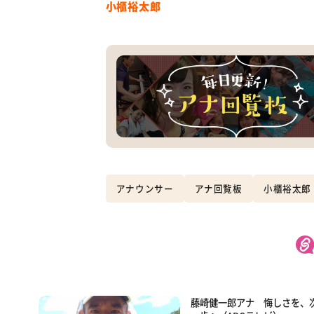
小櫃裕太郎
アナウンサー
アナ回覧板
小櫃裕太郎
藤崎健一郎アナ 悔しさを、