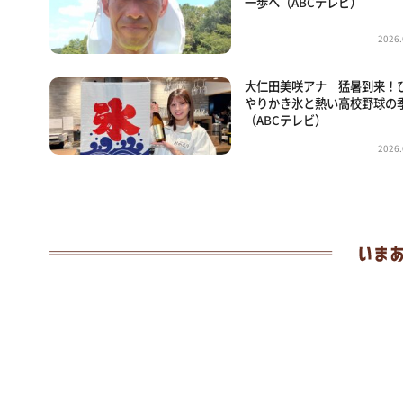
一歩へ（ABCテレビ）
2026.
大仁田美咲アナ 猛暑到来！
やりかき氷と熱い高校野球の
（ABCテレビ）
2026.