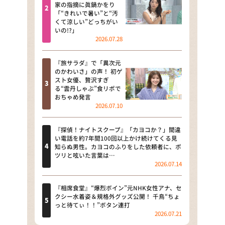
河合＆A.B.C-Z塚田×福井アナ
家の指摘に眞鍋かをり
「“きれいで暑い”と“汚
「なんでやねん！？」（news お
くて涼しい”どっちがい
かえり）
いの!?」
2026.07.28
DAIGOも台所 ～きょうの献立 何
にする？～
『旅サラダ』で「異次元
のかわいさ」の声！ 初ゲ
本日はダイアンなり！シーズン２
スト女優、贅沢すぎ
る“雲丹しゃぶ”食リポで
朝だ！生です旅サラダ
おちゃめ発言
2026.07.10
教えて！ニュースライブ 正義の
ミカタ
『探偵！ナイトスクープ』「カヨコか？」間違
い電話を約7年間100回以上かけ続けてくる見
ＬＩＦＥ～夢のカタチ～
知らぬ男性。カヨコのふりをした依頼者に、ポ
ツリと呟いた言葉は…
2026.07.14
新婚さんいらっしゃい！
ポツンと一軒家
『相席食堂』“爆烈ボイン”元NHK女性アナ、セ
クシー水着姿＆規格外グッズ公開！ 千鳥“ちょ
っと待てぃ！！”ボタン連打
ザキ山小屋本館
2026.07.21