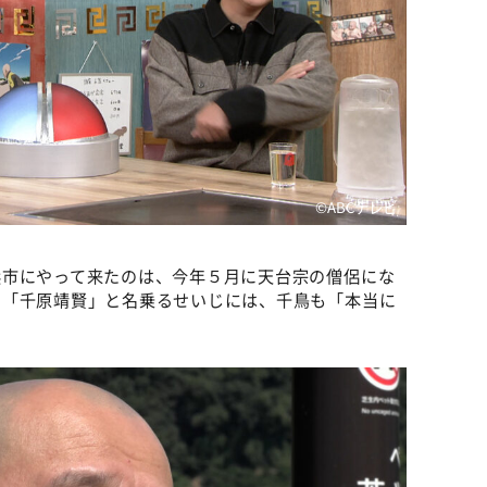
©️ABCテレビ
浜市にやって来たのは、今年５月に天台宗の僧侶にな
で「千原靖賢」と名乗るせいじには、千鳥も「本当に