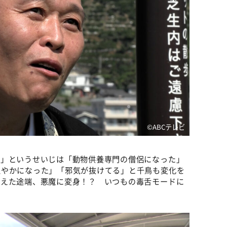
©️ABCテレビ
け」というせいじは「動物供養専門の僧侶になった」
穏やかになった」「邪気が抜けてる」と千鳥も変化を
替えた途端、悪魔に変身！？ いつもの毒舌モードに