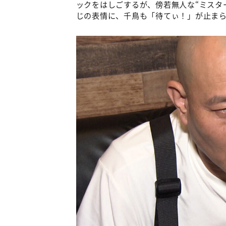
ックをはしごするが、傍若無人な“ミスタ
じの表情に、千鳥も「待てぃ！」が止ま