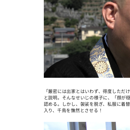
「厳密には出家とはいわず、得度しただ
と説明。そんなせいじの様子に、「顔が
認める。しかし、袈裟を脱ぎ、私服に着
入り、千鳥を憮然とさせる！