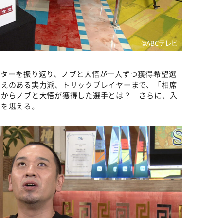
©️ABCテレビ
クターを振り返り、ノブと大悟が一人ずつ獲得希望選
覚えのある実力派、トリックプレイヤーまで、「相席
中からノブと大悟が獲得した選手とは？ さらに、入
涙を堪える。