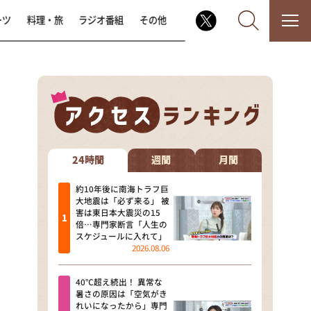
ーツ
料理・旅
ラジオ番組
その他
なるみ・岡村の過ぎるTV
相席食堂
24時間
週間
月間
これ余談なんですけど・・・
約10年後に南海トラフ巨
大地震は「必ず来る」 被
害は東日本大震災の15
～人生密着トークバラエティ！
倍…専門家断言「人生の
～ やすとものいたって真剣です
スケジュールに入れて」
2026.08.06
探偵！ナイトスクープ
40℃超え続出！ 異常な
news おかえり
暑さの原因は「空気がき
れいになったから」専門