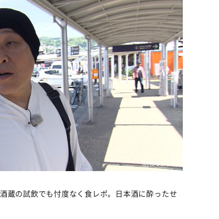
©️ABCテレビ
の酒蔵の試飲でも忖度なく食レポ。日本酒に酔ったせ