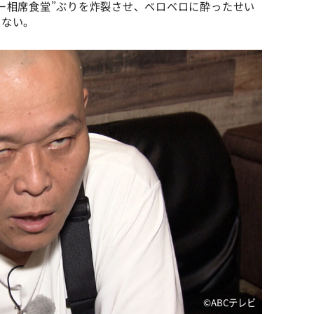
ー相席食堂”ぶりを炸裂させ、ベロベロに酔ったせい
らない。
©️ABCテレビ