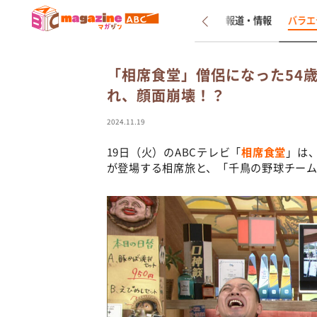
新着
インタビュー
報道・情報
バラエ
「相席食堂」僧侶になった54
れ、顔面崩壊！？
2024.11.19
19日（火）のABCテレビ「
相席食堂
」は
が登場する相席旅と、「千鳥の野球チー