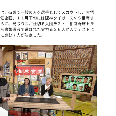
」は、街頭で一般の人を選手としてスカウトし、大悟
人気企画。１１月下旬には阪神タイガースＶＳ相席オ
さらに、見取り図が仕切る入団テスト「相席野球トラ
から書類選考で選ばれた実力者２６人が入団テストに
査に進む７人が決定した。