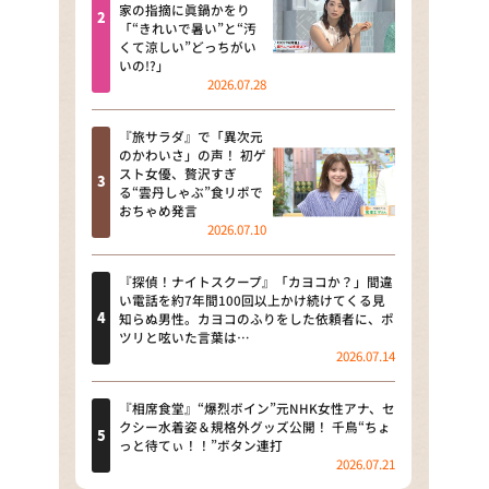
河合＆A.B.C-Z塚田×福井アナ
家の指摘に眞鍋かをり
「“きれいで暑い”と“汚
「なんでやねん！？」（news お
くて涼しい”どっちがい
かえり）
いの!?」
2026.07.28
DAIGOも台所 ～きょうの献立 何
にする？～
『旅サラダ』で「異次元
のかわいさ」の声！ 初ゲ
本日はダイアンなり！シーズン２
スト女優、贅沢すぎ
る“雲丹しゃぶ”食リポで
朝だ！生です旅サラダ
おちゃめ発言
2026.07.10
教えて！ニュースライブ 正義の
ミカタ
『探偵！ナイトスクープ』「カヨコか？」間違
い電話を約7年間100回以上かけ続けてくる見
ＬＩＦＥ～夢のカタチ～
知らぬ男性。カヨコのふりをした依頼者に、ポ
ツリと呟いた言葉は…
2026.07.14
新婚さんいらっしゃい！
ポツンと一軒家
『相席食堂』“爆烈ボイン”元NHK女性アナ、セ
クシー水着姿＆規格外グッズ公開！ 千鳥“ちょ
っと待てぃ！！”ボタン連打
ザキ山小屋本館
2026.07.21