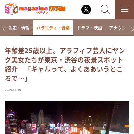
ー
報道・情報
バラエティ・音楽
ドラマ・映画
アナウンサ
年齢差25歳以上。アラフィフ芸人にヤン
グ美女たちが東京・渋谷の夜景スポット
なるみ・岡村の過ぎるTV
紹介 「ギャルって、よくああいうとこ
相席食堂
ろで…」
これ余談なんですけど・・・
～人生密着トークバラエティ！～ やすとものいたっ
2024.11.15
て真剣です
探偵！ナイトスクープ
news おかえり
河合＆A.B.C-Z塚田×福井アナ「なんでやねん！？」
（news おかえり）