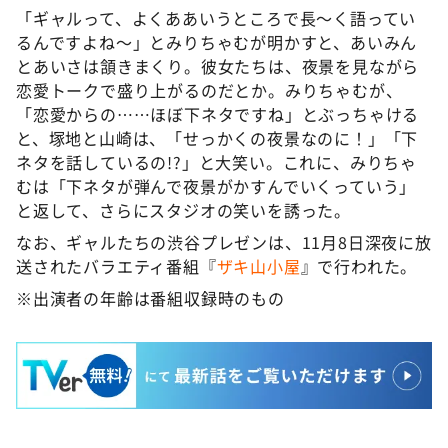
「ギャルって、よくああいうところで長～く語ってい
るんですよね～」とみりちゃむが明かすと、あいみん
とあいさは頷きまくり。彼女たちは、夜景を見ながら
恋愛トークで盛り上がるのだとか。みりちゃむが、
「恋愛からの……ほぼ下ネタですね」とぶっちゃける
と、塚地と山崎は、「せっかくの夜景なのに！」「下
ネタを話しているの!?」と大笑い。これに、みりちゃ
むは「下ネタが弾んで夜景がかすんでいくっていう」
と返して、さらにスタジオの笑いを誘った。
なお、ギャルたちの渋谷プレゼンは、11月8日深夜に放
送されたバラエティ番組『
ザキ山小屋
』で行われた。
※出演者の年齢は番組収録時のもの