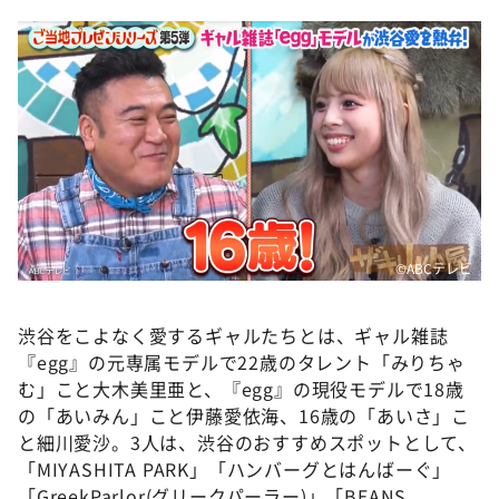
©️ABCテレビ
渋谷をこよなく愛するギャルたちとは、ギャル雑誌
『egg』の元専属モデルで22歳のタレント「みりちゃ
む」こと大木美里亜と、『egg』の現役モデルで18歳
の「あいみん」こと伊藤愛依海、16歳の「あいさ」こ
と細川愛沙。3人は、渋谷のおすすめスポットとして、
「MIYASHITA PARK」「ハンバーグとはんばーぐ」
「GreekParlor(グリークパーラー)」「BEANS