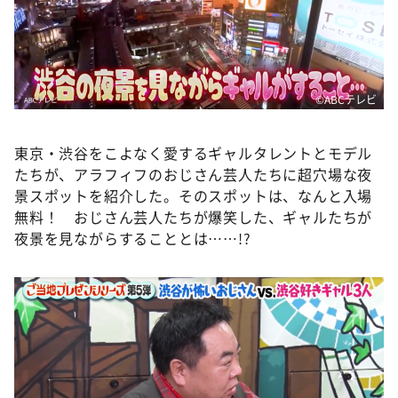
DAIGOも台所 ～きょうの献立 何にする？～
本日はダイアンなり！シーズン２
朝だ！生です旅サラダ
教えて！ニュースライブ 正義のミカタ
©️ABCテレビ
ＬＩＦＥ～夢のカタチ～
東京・渋谷をこよなく愛するギャルタレントとモデル
新婚さんいらっしゃい！
たちが、アラフィフのおじさん芸人たちに超穴場な夜
ポツンと一軒家
景スポットを紹介した。そのスポットは、なんと入場
無料！ おじさん芸人たちが爆笑した、ギャルたちが
ザキ山小屋本館
夜景を見ながらすることとは……!?
ぺこぱのまるスポ
アナ回覧板