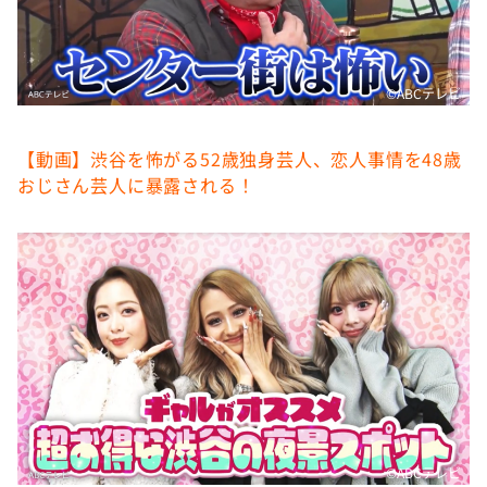
©️ABCテレビ
【動画】渋谷を怖がる52歳独身芸人、恋人事情を48歳
おじさん芸人に暴露される！
©️ABCテレビ