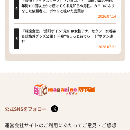
『探偵！ナイトスクープ』「カヨコか？」間違い電話を約7
年間100回以上かけ続けてくる見知らぬ男性。カヨコのふり
をした依頼者に、ポツリと呟いた言葉は…
2026.07.14
『相席食堂』“爆烈ボイン”元NHK女性アナ、セクシー水着姿
＆規格外グッズ公開！ 千鳥“ちょっと待てぃ！！”ボタン連
打
2026.07.21
公式SNSをフォロー
運営会社
サイトのご利用にあたって
ご意見・ご感想