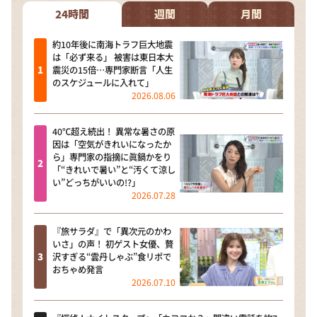
24時間
週間
月間
約10年後に南海トラフ巨大地震
は「必ず来る」 被害は東日本大
震災の15倍…専門家断言「人生
のスケジュールに入れて」
2026.08.06
40℃超え続出！ 異常な暑さの原
因は「空気がきれいになったか
ら」専門家の指摘に眞鍋かをり
「“きれいで暑い”と“汚くて涼し
い”どっちがいいの!?」
2026.07.28
『旅サラダ』で「異次元のかわ
いさ」の声！ 初ゲスト女優、贅
沢すぎる“雲丹しゃぶ”食リポで
おちゃめ発言
2026.07.10