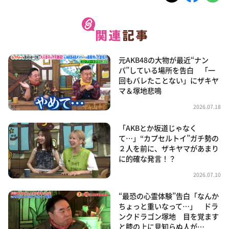
元AKB48の大物が最近“ナン
パ”している場所を告白 「一
回もバレたことない」にザキヤ
マ＆塚地悲鳴
2026.07.18
「AKBとか坂道じゃなく
て…」“カプセルトイ”ガチ勢の
２人を前に、ザキヤマがあまり
に的確な発言！？
2026.07.10
“最恐の心霊体験”告白「なんか
ちょっと重いなって…」 ドラ
ンクドラゴン塚地 目を覚ます
と膝の上に見知らぬ人が…