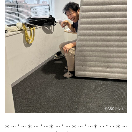
DAIGOも台所 ～きょうの献立 何にする？～
本日はダイアンなり！シーズン２
朝だ！生です旅サラダ
教えて！ニュースライブ 正義のミカタ
ＬＩＦＥ～夢のカタチ～
新婚さんいらっしゃい！
ポツンと一軒家
ザキ山小屋本館
ぺこぱのまるスポ
アナ回覧板
©️ABCテレビ
＊ … * … ＊ … * …＊ … * … ＊ … * …＊ … * … ＊ …