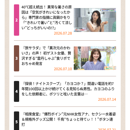
40℃超え続出！ 異常な暑さの原
因は「空気がきれいになったか
ら」専門家の指摘に眞鍋かをり
「“きれいで暑い”と“汚くて涼し
い”どっちがいいの!?」
2026.07.28
『旅サラダ』で「異次元のかわ
いさ」の声！ 初ゲスト女優、贅
沢すぎる“雲丹しゃぶ”食リポで
おちゃめ発言
2026.07.10
『探偵！ナイトスクープ』「カヨコか？」間違い電話を約7
年間100回以上かけ続けてくる見知らぬ男性。カヨコのふり
をした依頼者に、ポツリと呟いた言葉は…
2026.07.14
『相席食堂』“爆烈ボイン”元NHK女性アナ、セクシー水着姿
＆規格外グッズ公開！ 千鳥“ちょっと待てぃ！！”ボタン連
打
2026.07.21