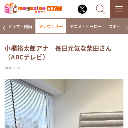
楽
ドラマ・映画
アナウンサー
アニメ・ヒーロー
スポーツ
小櫃裕太郎アナ 毎日元気な柴田さん
（ABCテレビ）
なるみ・岡村の過ぎるTV
相席食堂
2024.11.06
これ余談なんですけど・・・
～人生密着トークバラエティ！～ やすとものいたっ
て真剣です
探偵！ナイトスクープ
news おかえり
河合＆A.B.C-Z塚田×福井アナ「なんでやねん！？」
（news おかえり）