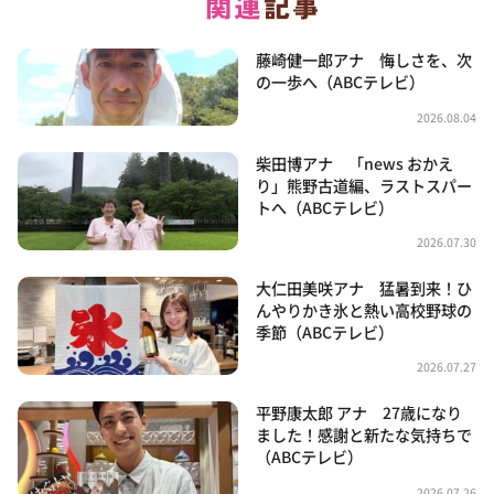
藤崎健一郎アナ 悔しさを、次
の一歩へ（ABCテレビ）
2026.08.04
柴田博アナ 「news おかえ
り」熊野古道編、ラストスパー
トへ（ABCテレビ）
2026.07.30
大仁田美咲アナ 猛暑到来！ひ
んやりかき氷と熱い高校野球の
季節（ABCテレビ）
2026.07.27
平野康太郎 アナ 27歳になり
ました！感謝と新たな気持ちで
（ABCテレビ）
2026.07.26