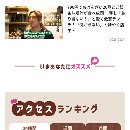
790円でおばんざい26品とご飯
＆味噌汁が食べ放題！ 客も「あ
り得ない！」と驚く激安ラン
チ！「儲からない」とぼやく店
主…
2026.08.04
24時間
週間
月間