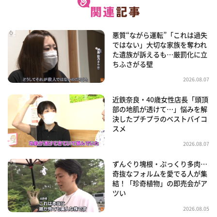
悪質“ながら運転”「これは過失
ではない」大切な家族を奪われ
た遺族が訴えるも…厳罰化に立
ちふさがる壁
2026.08.07
近鉄奈良・40歳女性店長「頭頂
部の地肌が透けて…」悩みを解
決したプチプラのベストバイコ
スメ
2026.08.07
ずんぐり塊根・ぷっくり多肉…
奇抜なフォルムを愛でる人が集
結！「珍奇植物」の即売会がア
ツい
2026.08.05