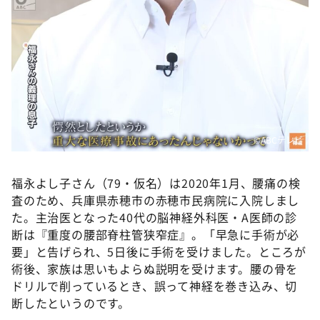
DAIGOも台所 ～きょうの献立 何にする？～
本日はダイアンなり！シーズン２
朝だ！生です旅サラダ
教えて！ニュースライブ 正義のミカタ
ＬＩＦＥ～夢のカタチ～
新婚さんいらっしゃい！
©ABCテレビ
ポツンと一軒家
ザキ山小屋本館
福永よし子さん（79・仮名）は2020年1月、腰痛の検
査のため、兵庫県赤穂市の赤穂市民病院に入院しまし
ぺこぱのまるスポ
た。主治医となった40代の脳神経外科医・A医師の診
アナ回覧板
断は『重度の腰部脊柱管狭窄症』。「早急に手術が必
要」と告げられ、5日後に手術を受けました。ところが
術後、家族は思いもよらぬ説明を受けます。腰の骨を
ドリルで削っているとき、誤って神経を巻き込み、切
断したというのです。