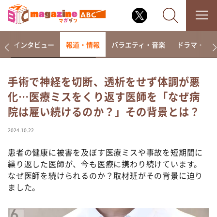
着
インタビュー
報道・情報
バラエティ・音楽
ドラマ・映
手術で神経を切断、透析をせず体調が悪
化…医療ミスをくり返す医師を「なぜ病
なるみ・岡村の過ぎるTV
院は雇い続けるのか？」その背景とは？
相席食堂
これ余談なんですけど・・・
2024.10.22
～人生密着トークバラエティ！～ やすとものいたっ
て真剣です
患者の健康に被害を及ぼす医療ミスや事故を短期間に
繰り返した医師が、今も医療に携わり続けています。
探偵！ナイトスクープ
なぜ医師を続けられるのか？取材班がその背景に迫り
news おかえり
ました。
河合＆A.B.C-Z塚田×福井アナ「なんでやねん！？」
（news おかえり）