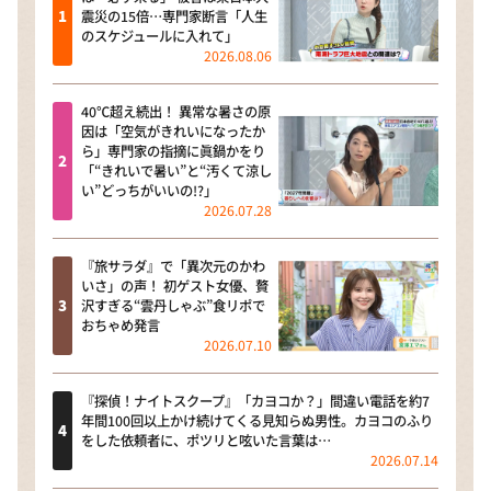
震災の15倍…専門家断言「人生
のスケジュールに入れて」
2026.08.06
40℃超え続出！ 異常な暑さの原
因は「空気がきれいになったか
ら」専門家の指摘に眞鍋かをり
「“きれいで暑い”と“汚くて涼し
い”どっちがいいの!?」
2026.07.28
『旅サラダ』で「異次元のかわ
いさ」の声！ 初ゲスト女優、贅
沢すぎる“雲丹しゃぶ”食リポで
おちゃめ発言
2026.07.10
『探偵！ナイトスクープ』「カヨコか？」間違い電話を約7
年間100回以上かけ続けてくる見知らぬ男性。カヨコのふり
をした依頼者に、ポツリと呟いた言葉は…
2026.07.14