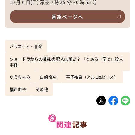
10 月 6 日(日) 深夜 0 時 25 分〜0 時 55 分
番組ページへ
バラエティ・音楽
ショードラからの挑戦状 犯人は誰だ？ 『とある一室で』殺人
事件
ゆうちゃみ
山崎怜奈
平子祐希（アルコ&ピース）
福戸あや
その他