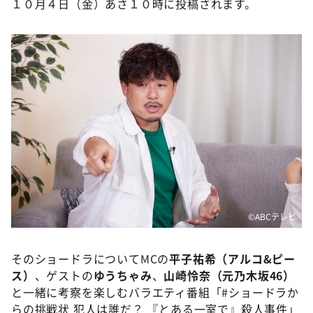
１０月４日（金）あさ１０時に投稿されます。
©ABCテレビ
そのショードラについてMCの
平子祐希（アルコ&ピー
ス）
、ゲストの
ゆうちゃみ
、
山崎怜奈（元乃木坂46）
と一緒に考察を楽しむバラエティ番組「#ショードラか
らの挑戦状 犯人は誰だ？ 『とある一室で』殺人事件」