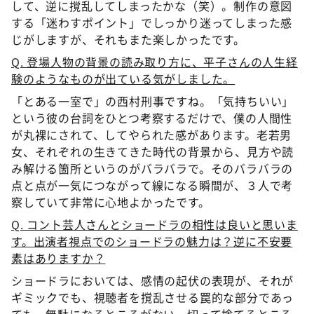
して、逆に撹乱してしまったかな（笑）。制作の意図
する「迷わすポイント」でしっかり迷ってしまった感
じがしますが、それもまた楽しかったです。
Q. 登場人物の背景の読み取り方に、平子さんの人生経
験のようなものが出ている気がしました。
「とある一室で」の西村刑事ですね。「気持ちいい」
という彼の台詞をひとつ考察するだけで、僕の人間性
が丸裸にされて、してやられた感があります。老若男
女、それぞれの生きてきた時代の背景から、見方や読
み解ける箇所というのがバラバラで。そのバラバラの
点と点が一気につながって線になる瞬間が、３人で考
察していて非常に心地よかったです。
Q. コント芸人さんとショードラの相性は良いと思いま
す。出演者視点でのショードラの魅力は？逆に不安要
素はありますか？
ショードラにおいては、感情の起伏の表現が、それが
ギミックでも、視聴者を撹乱させる罠的な部分であっ