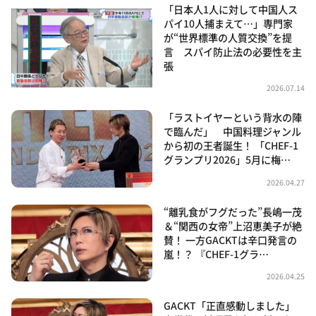
「日本人1人に対して中国人ス
パイ10人捕まえて…」専門家
が“世界標準の人質交換”を提
言 スパイ防止法の必要性を主
張
2026.07.14
「ラストイヤーという背水の陣
で臨んだ」 中国料理ジャンル
から初の王者誕生！ 「CHEF-1
グランプリ2026」5月に梅…
2026.04.27
“離乳食がフグだった”長嶋一茂
＆“関西の女帝”上沼恵美子が絶
賛！ 一方GACKTは辛口発言の
嵐！？ 『CHEF-1グラ…
2026.04.25
GACKT「正直感動しました」