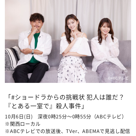
©ABCテレビ
「#ショードラからの挑戦状 犯人は誰だ？
『とある一室で』殺人事件」
10月6日(日) 深夜0時25分〜0時55分（ABCテレビ）
※関西ローカル
※ABCテレビでの放送後、TVer、ABEMAで見逃し配信