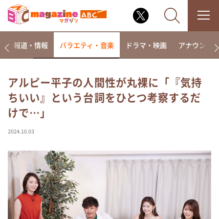
ー
報道・情報
バラエティ・音楽
ドラマ・映画
アナウンサ
アルピー平子の人間性が丸裸に「『気持
ちいい』という台詞をひとつ考察するだ
なるみ・岡村の過ぎるTV
けで…」
相席食堂
これ余談なんですけど・・・
2024.10.03
～人生密着トークバラエティ！～ やすとものいたっ
て真剣です
探偵！ナイトスクープ
news おかえり
河合＆A.B.C-Z塚田×福井アナ「なんでやねん！？」
（news おかえり）