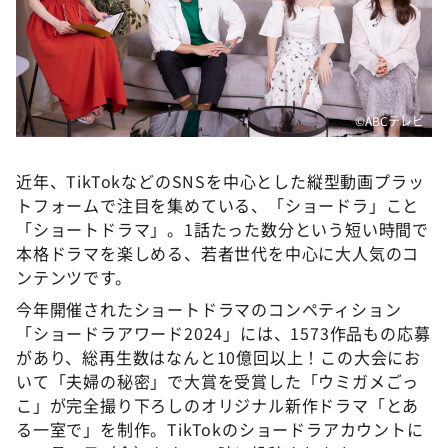
DAIGOも台所 ～きょうの献立 何にする？～
本日はダイアンなり！シーズン２
朝だ！生です旅サラダ
教えて！ニュースライブ 正義のミカタ
©ABCテレビ
ＬＩＦＥ～夢のカタチ～
近年、TikTokなどのSNSを中心とした縦型動画プラッ
新婚さんいらっしゃい！
トフォームで注目を集めている、「ショードラ」こと
ポツンと一軒家
「ショートドラマ」。1話たった数分という短い時間で
ザキ山小屋本館
本格ドラマを楽しめる、若者世代を中心に大人気のコ
ンテンツです。
ぺこぱのまるスポ
今年開催されたショートドラマのコンペティション
アナ回覧板
「ショードラアワード2024」には、1573作品もの応募
があり、総再生数はなんと10億回以上！この大会にお
いて「夫婦の秘密」で大賞を受賞した「ウミガメごっ
こ」が完全撮り下ろしのオリジナル新作ドラマ「とあ
る一室で」を制作。TikTokのショードラアカウントに