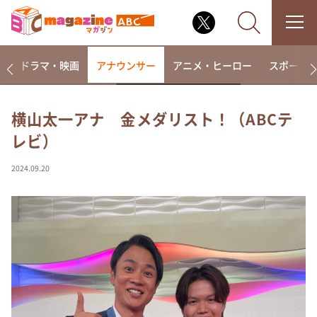
楽
ドラマ・映画
アナウンサー
アニメ・ヒーロー
スポーツ
横山太一アナ 金メダリスト！（ABCテ
レビ）
なるみ・岡村の過ぎるTV
相席食堂
2024.09.20
これ余談なんですけど・・・
～人生密着トークバラエティ！～ やすとものいたっ
て真剣です
探偵！ナイトスクープ
news おかえり
河合＆A.B.C-Z塚田×福井アナ「なんでやねん！？」
（news おかえり）