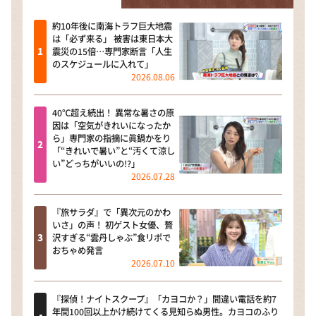
約10年後に南海トラフ巨大地震
は「必ず来る」 被害は東日本大
震災の15倍…専門家断言「人生
のスケジュールに入れて」
2026.08.06
40℃超え続出！ 異常な暑さの原
因は「空気がきれいになったか
ら」専門家の指摘に眞鍋かをり
「“きれいで暑い”と“汚くて涼し
い”どっちがいいの!?」
2026.07.28
『旅サラダ』で「異次元のかわ
いさ」の声！ 初ゲスト女優、贅
沢すぎる“雲丹しゃぶ”食リポで
おちゃめ発言
2026.07.10
『探偵！ナイトスクープ』「カヨコか？」間違い電話を約7
年間100回以上かけ続けてくる見知らぬ男性。カヨコのふり