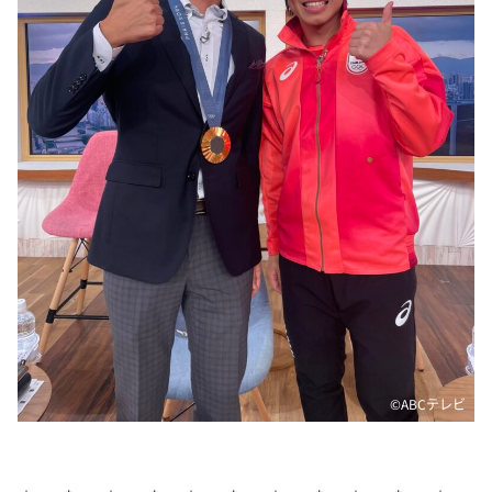
DAIGOも台所 ～きょうの献立 何にする？～
本日はダイアンなり！シーズン２
朝だ！生です旅サラダ
教えて！ニュースライブ 正義のミカタ
ＬＩＦＥ～夢のカタチ～
新婚さんいらっしゃい！
ポツンと一軒家
ザキ山小屋本館
ぺこぱのまるスポ
アナ回覧板
©ABCテレビ