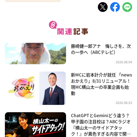
藤崎健一郎アナ 悔しさを、次
の一歩へ（ABCテレビ）
2026.08.04
新MCに岩本計介が就任 「news
おかえり」8/31リニューアル！
現MC横山太一の卒業企画も始
動
2026.08.03
ChatGPTとGeminiどう違う？
甲子園の注目校は？ABCラジオ
『横山太一のサイドアタッ
ク！』が異色すぎる内容で開…