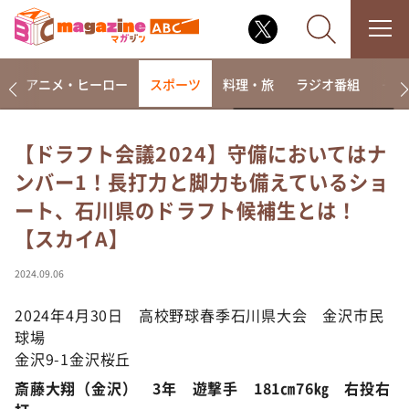
ー
アニメ・ヒーロー
スポーツ
料理・旅
ラジオ番組
その
【ドラフト会議2024】守備においてはナ
ンバー1！長打力と脚力も備えているショ
なるみ・岡村の過ぎるTV
ート、石川県のドラフト候補生とは！
相席食堂
【スカイA】
これ余談なんですけど・・・
～人生密着トークバラエティ！～ やすとものいたっ
2024.09.06
て真剣です
2024年4月30日 高校野球春季石川県大会 金沢市民
探偵！ナイトスクープ
球場
news おかえり
金沢9-1金沢桜丘
河合＆A.B.C-Z塚田×福井アナ「なんでやねん！？」
（news おかえり）
斎藤大翔（金沢） 3年 遊撃手 181㎝76㎏ 右投右