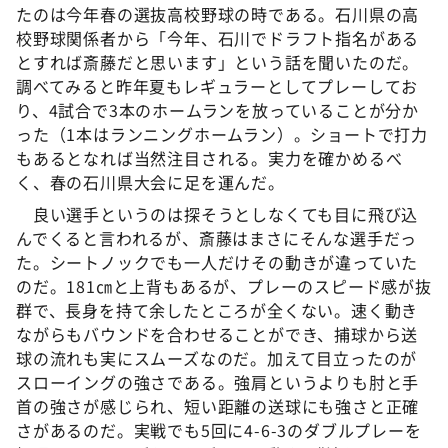
たのは今年春の選抜高校野球の時である。石川県の高
校野球関係者から「今年、石川でドラフト指名がある
とすれば斎藤だと思います」という話を聞いたのだ。
調べてみると昨年夏もレギュラーとしてプレーしてお
り、4試合で3本のホームランを放っていることが分か
った（1本はランニングホームラン）。ショートで打力
もあるとなれば当然注目される。実力を確かめるべ
く、春の石川県大会に足を運んだ。
良い選手というのは探そうとしなくても目に飛び込
んでくると言われるが、斎藤はまさにそんな選手だっ
た。シートノックでも一人だけその動きが違っていた
のだ。181㎝と上背もあるが、プレーのスピード感が抜
群で、長身を持て余したところが全くない。速く動き
ながらもバウンドを合わせることができ、捕球から送
球の流れも実にスムーズなのだ。加えて目立ったのが
スローイングの強さである。強肩というよりも肘と手
首の強さが感じられ、短い距離の送球にも強さと正確
さがあるのだ。実戦でも5回に4-6-3のダブルプレーを