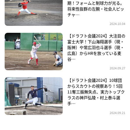
期！フォームと制球力が光る。
将来性抜群の左腕・社会人ピッ
チャ…
2024.10.04
【ドラフト会議2024】大注目の
富士大学！下山海翔選手（現・
阪神）や常広羽也斗選手（現・
広島）からHRを放っている麦
谷…
2024.09.27
【ドラフト会議2024】10球団
からスカウトの視察あり！5回
11奪三振無失点、実力トップク
ラスの神戸弘陵・村上泰斗選
手…
2024.09.21