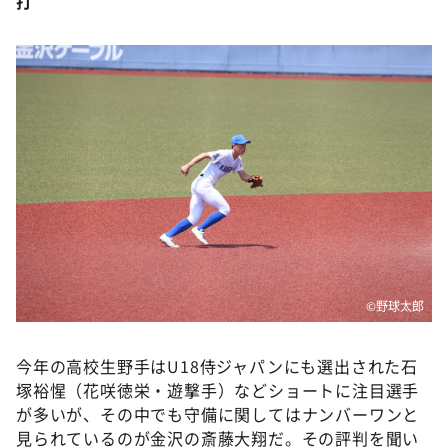
打
DAIGOも台所 ～きょうの献立 何にする？～
本日はダイアンなり！シーズン２
朝だ！生です旅サラダ
教えて！ニュースライブ 正義のミカタ
ＬＩＦＥ～夢のカタチ～
新婚さんいらっしゃい！
ポツンと一軒家
ザキ山小屋本館
ぺこぱのまるスポ
©️野球太郎
アナ回覧板
今年の高校生野手はU18侍ジャパンにも選出された石
塚裕惺（花咲徳栄・遊撃手）などショートに注目選手
が多いが、その中でも守備に関してはナンバーワンと
見られているのが金沢の斎藤大翔だ。その評判を聞い