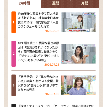
24時間
週間
月間
約10年後に南海トラフ巨大地震
は「必ず来る」 被害は東日本大
震災の15倍…専門家断言「人生
のスケジュールに入れて」
2026.08.06
40℃超え続出！ 異常な暑さの原
因は「空気がきれいになったか
ら」専門家の指摘に眞鍋かをり
「“きれいで暑い”と“汚くて涼し
い”どっちがいいの!?」
2026.07.28
『旅サラダ』で「異次元のかわ
いさ」の声！ 初ゲスト女優、贅
沢すぎる“雲丹しゃぶ”食リポで
おちゃめ発言
2026.07.10
『探偵！ナイトスクープ』「カヨコか？」間違い電話を約7