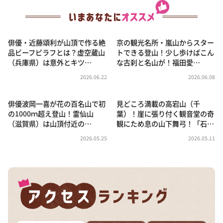
俳優・近藤頌利が山頂で作る絶
京の観光名所・嵐山からスター
品ビーフピラフとは？虚空蔵山
トできる登山！少し歩けばこん
（兵庫県）は意外とキツ…
な古刹と名山が！福田愛…
2026.06.22
2026.06.08
俳優波岡一喜が花の百名山で初
見どころ満載の高宕山（千
の1000ｍ超え登山！霊仙山
葉）！崖に張り付く観音堂の奇
（滋賀県）は山頂付近の…
観にため息の山下舞弓！「石…
2026.05.25
2026.05.11