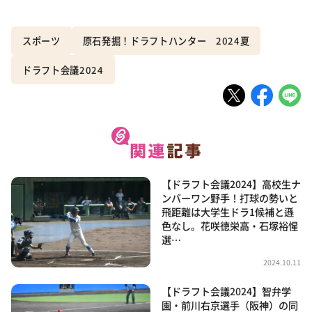
スポーツ
原石発掘！ドラフトハンター 2024夏
ドラフト会議2024
【ドラフト会議2024】高校生ナ
ンバーワン野手！打球の勢いと
飛距離は大学生ドラ1候補と遜
色なし。花咲徳栄高・石塚裕惺
選…
2024.10.11
【ドラフト会議2024】智弁学
園・前川右京選手（阪神）の同