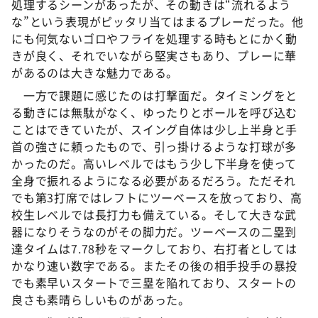
処理するシーンがあったが、その動きは“流れるよう
な”という表現がピッタリ当てはまるプレーだった。他
にも何気ないゴロやフライを処理する時もとにかく動
きが良く、それでいながら堅実さもあり、プレーに華
があるのは大きな魅力である。
一方で課題に感じたのは打撃面だ。タイミングをと
る動きには無駄がなく、ゆったりとボールを呼び込む
ことはできていたが、スイング自体は少し上半身と手
首の強さに頼ったもので、引っ掛けるような打球が多
かったのだ。高いレベルではもう少し下半身を使って
全身で振れるようになる必要があるだろう。ただそれ
でも第3打席ではレフトにツーベースを放っており、高
校生レベルでは長打力も備えている。そして大きな武
器になりそうなのがその脚力だ。ツーベースの二塁到
達タイムは7.78秒をマークしており、右打者としては
かなり速い数字である。またその後の相手投手の暴投
でも素早いスタートで三塁を陥れており、スタートの
良さも素晴らしいものがあった。