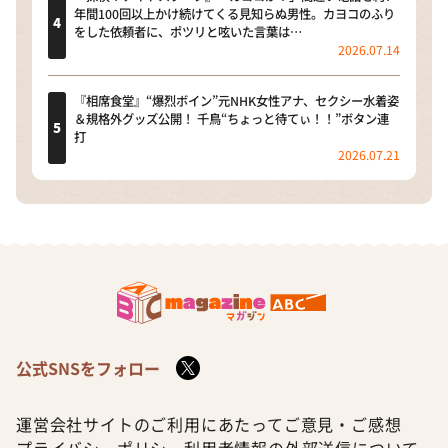
年間100回以上かけ続けてくる見知らぬ男性。カヨコのふり
をした依頼者に、ポツリと呟いた言葉は…
2026.07.14
『相席食堂』“爆烈ボイン”元NHK女性アナ、セクシー水着姿
＆規格外グッズ公開！ 千鳥“ちょっと待てぃ！！”ボタン連
打
2026.07.21
公式SNSをフォロー
運営会社
サイトのご利用にあたって
ご意見・ご感想