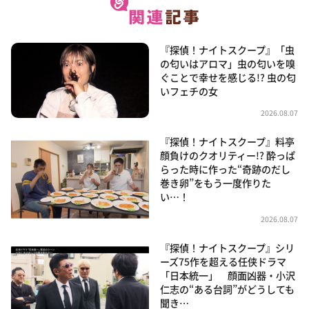
『探偵！ナイトスクープ』「虫
の匂いはアロマ」虫の匂いを嗅
ぐことで幸せを感じる!? 虫の匂
いフェチの女
2026.08.07
『探偵！ナイトスクープ』料亭
顔負けのクオリティー!? 酔っぱ
らった時に作った“奇跡のだし
巻き卵”をもう一度作りた
い…！
2026.08.07
『探偵！ナイトスクープ』シリ
ーズ75作を超える任侠ドラマ
「日本統一」 顔面凶器・小沢
仁志の“ある台詞”がどうしても
聞き…