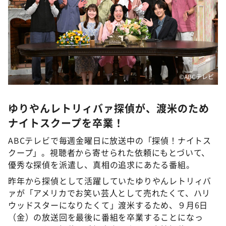
DAIGOも台所 ～きょうの献立 何にする？～
本日はダイアンなり！シーズン２
朝だ！生です旅サラダ
教えて！ニュースライブ 正義のミカタ
ＬＩＦＥ～夢のカタチ～
©ABCテレビ
新婚さんいらっしゃい！
ゆりやんレトリィバァ探偵が、渡米のため
ポツンと一軒家
ナイトスクープを卒業！
ザキ山小屋本館
ABCテレビで毎週金曜日に放送中の「探偵！ナイトス
ぺこぱのまるスポ
クープ」。視聴者から寄せられた依頼にもとづいて、
アナ回覧板
優秀な探偵を派遣し、真相の追求にあたる番組。
昨年から探偵として活躍していたゆりやんレトリィバ
ァが「アメリカでお笑い芸人として売れたくて、ハリ
ウッドスターになりたくて」渡米するため、９月6日
（金）の放送回を最後に番組を卒業することになっ