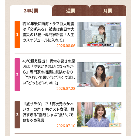
24時間
週間
月間
約10年後に南海トラフ巨大地震
は「必ず来る」 被害は東日本大
震災の15倍…専門家断言「人生
のスケジュールに入れて」
2026.08.06
40℃超え続出！ 異常な暑さの原
因は「空気がきれいになったか
ら」専門家の指摘に眞鍋かをり
「“きれいで暑い”と“汚くて涼し
い”どっちがいいの!?」
2026.07.28
『旅サラダ』で「異次元のかわ
いさ」の声！ 初ゲスト女優、贅
沢すぎる“雲丹しゃぶ”食リポで
おちゃめ発言
2026.07.10