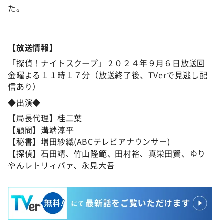
た。
【放送情報】
「探偵！ナイトスクープ」２０２４年９月６日放送回
金曜よる１１時１７分（放送終了後、TVerで見逃し配
信あり）
◆出演◆
【局長代理】桂二葉
【顧問】溝端淳平
【秘書】増田紗織(ABCテレビアナウンサー)
【探偵】石田靖、竹山隆範、田村裕、真栄田賢、ゆり
やんレトリィバァ、永見大吾