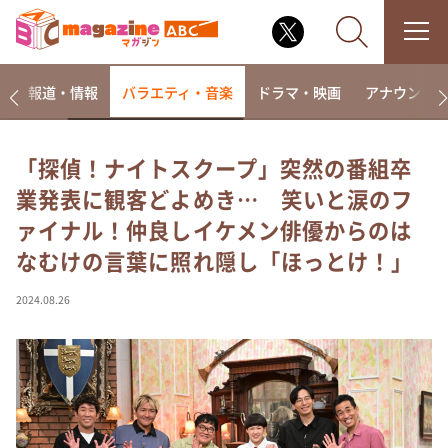
ー
報道・情報
バラエティ・音楽
ドラマ・映画
アナウンサ
「探偵！ナイトスクープ」突然の番組卒
業発表に観客どよめき… 笑いと涙のフ
なるみ・岡村の過ぎるTV
ァイナル！仲良しイケメン俳優からのは
相席食堂
なむけの言葉に照れ隠し「ほっとけ！」
これ余談なんですけど・・・
～人生密着トークバラエティ！～ やすとものいたっ
2024.08.26
て真剣です
探偵！ナイトスクープ
news おかえり
河合＆A.B.C-Z塚田×福井アナ「なんでやねん！？」
（news おかえり）