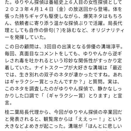
た。ゆりやん探偵は番組史上６人目の女性探偵として
２０２３年４月１４日（金）の放送回から登場。体を
張った持ちギャグも駆使しながら、爆笑ネタはもちろ
ん、依頼者に寄り添う温かな探偵ぶりで活躍。局長代
理としても自作の俳句(？)を詠むなど、オリジナリティ
ーを発揮していた。
この日の顧問は、3回目の出演となる俳優の溝端淳平。
毎回、真面目なコメントをしても、ゆりやんから逆ギ
レされ毒を吐かれるという珍妙な関係性がすっかり定
着していた。ナイトスクープが大好きな溝端は「最近
では、生き別れの双子のネタが凄かったですね。あれ
はギャラクシー賞とったんですか？」と質問。実は、
このネタを調査したのがゆりやん探偵で、静かなしっ
かりした口調で「（ギャラクシー賞）とります」と宣
言。
桂二葉局長代理から、今回がゆりやん探偵の卒業回だ
と発表されると、観覧席からは「ええっー！」という
大きなどよめきが起こった。溝端が「ほんとに悲しい