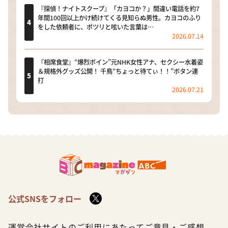
『探偵！ナイトスクープ』「カヨコか？」間違い電話を約7
年間100回以上かけ続けてくる見知らぬ男性。カヨコのふり
をした依頼者に、ポツリと呟いた言葉は…
2026.07.14
『相席食堂』“爆烈ボイン”元NHK女性アナ、セクシー水着姿
＆規格外グッズ公開！ 千鳥“ちょっと待てぃ！！”ボタン連
打
2026.07.21
公式SNSをフォロー
運営会社
サイトのご利用にあたって
ご意見・ご感想