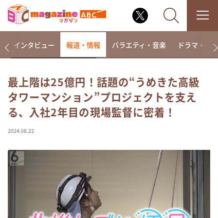
着
インタビュー
報道・情報
バラエティ・音楽
ドラマ・映
最上階は25億円！話題の“うめきた高級
タワーマンション”プロジェクトを支え
なるみ・岡村の過ぎるTV
る、入社2年目の現場監督に密着！
相席食堂
これ余談なんですけど・・・
2024.08.22
～人生密着トークバラエティ！～ やすとものいたっ
て真剣です
探偵！ナイトスクープ
news おかえり
河合＆A.B.C-Z塚田×福井アナ「なんでやねん！？」
（news おかえり）