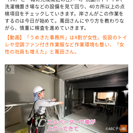
洗濯機置き場などの設備を見て回り、40カ所以上の点
検項目をチェックしていきます。岸さんがこの作業を
するのは今日が始めて。萬田さんにやり方を教わりな
がら、慎重に検査を進めていきます。
【動画】「うめきた事務所」は4割が女性。仮設のトイ
レや空調ファン付き作業服など作業環境も整い、「女
性の社員も増えた」と萬田さん。
©ABCテレビ