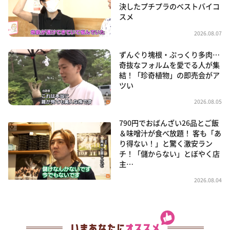
決したプチプラのベストバイコ
スメ
2026.08.07
ずんぐり塊根・ぷっくり多肉…
奇抜なフォルムを愛でる人が集
結！「珍奇植物」の即売会がア
ツい
2026.08.05
790円でおばんざい26品とご飯
＆味噌汁が食べ放題！ 客も「あ
り得ない！」と驚く激安ラン
チ！「儲からない」とぼやく店
主…
2026.08.04