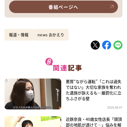
番組ページへ
報道・情報
news おかえり
悪質“ながら運転”「これは過失
ではない」大切な家族を奪われ
た遺族が訴えるも…厳罰化に立
ちふさがる壁
2026.08.07
近鉄奈良・40歳女性店長「頭頂
部の地肌が透けて…」悩みを解