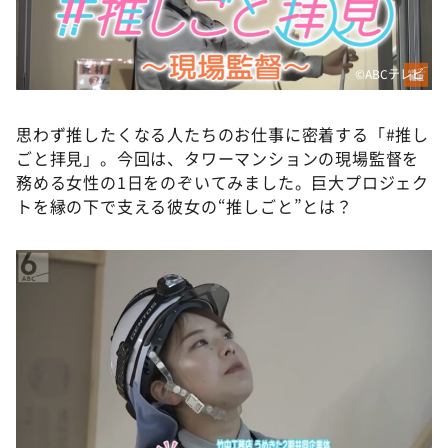
DAIGOも台所 ～きょうの献立 何にする？～
本日はダイアンなり！シーズン２
©ABCテレビ
朝だ！生です旅サラダ
教えて！ニュースライブ 正義のミカタ
思わず推したくなる人たちのお仕事に密着する「#推し
ＬＩＦＥ～夢のカタチ～
ごと拝見」。今回は、タワーマンションの現場監督を
務める女性の1日をのぞいてみました。巨大プロジェク
新婚さんいらっしゃい！
トを縁の下で支える彼女の“推しごと”とは？
ポツンと一軒家
ザキ山小屋本館
ぺこぱのまるスポ
アナ回覧板