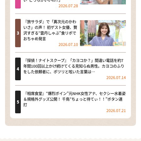
い”どっちがいいの!?」
2026.07.28
『旅サラダ』で「異次元のかわ
いさ」の声！ 初ゲスト女優、贅
沢すぎる“雲丹しゃぶ”食リポで
おちゃめ発言
2026.07.10
『探偵！ナイトスクープ』「カヨコか？」間違い電話を約7
年間100回以上かけ続けてくる見知らぬ男性。カヨコのふり
をした依頼者に、ポツリと呟いた言葉は…
2026.07.14
『相席食堂』“爆烈ボイン”元NHK女性アナ、セクシー水着姿
＆規格外グッズ公開！ 千鳥“ちょっと待てぃ！！”ボタン連
打
2026.07.21