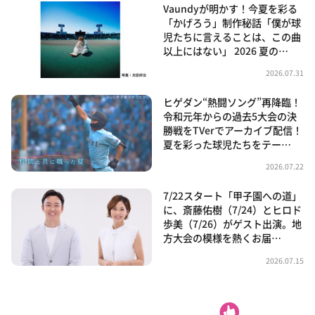
Vaundyが明かす！今夏を彩る
「かげろう」制作秘話「僕が球
児たちに言えることは、この曲
以上にはない」 2026 夏の…
2026.07.31
ヒゲダン“熱闘ソング”再降臨！
令和元年からの過去5大会の決
勝戦をTVerでアーカイブ配信！
夏を彩った球児たちをテー…
2026.07.22
7/22スタート「甲子園への道」
に、斎藤佑樹（7/24）とヒロド
歩美（7/26）がゲスト出演。地
方大会の模様を熱くお届…
2026.07.15