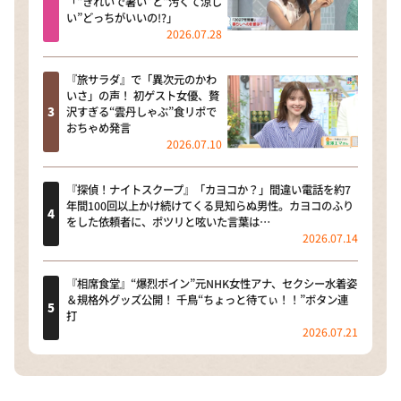
「“きれいで暑い”と“汚くて涼し
い”どっちがいいの!?」
2026.07.28
『旅サラダ』で「異次元のかわ
いさ」の声！ 初ゲスト女優、贅
沢すぎる“雲丹しゃぶ”食リポで
おちゃめ発言
2026.07.10
『探偵！ナイトスクープ』「カヨコか？」間違い電話を約7
年間100回以上かけ続けてくる見知らぬ男性。カヨコのふり
をした依頼者に、ポツリと呟いた言葉は…
2026.07.14
『相席食堂』“爆烈ボイン”元NHK女性アナ、セクシー水着姿
＆規格外グッズ公開！ 千鳥“ちょっと待てぃ！！”ボタン連
打
2026.07.21