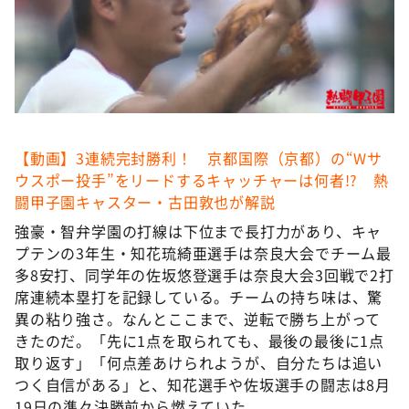
【動画】3連続完封勝利！ 京都国際（京都）の“Wサ
ウスポー投手”をリードするキャッチャーは何者!? 熱
闘甲子園キャスター・古田敦也が解説
強豪・智弁学園の打線は下位まで長打力があり、キャ
プテンの3年生・知花琉綺亜選手は奈良大会でチーム最
多8安打、同学年の佐坂悠登選手は奈良大会3回戦で2打
席連続本塁打を記録している。チームの持ち味は、驚
異の粘り強さ。なんとここまで、逆転で勝ち上がって
きたのだ。「先に1点を取られても、最後の最後に1点
取り返す」「何点差あけられようが、自分たちは追い
つく自信がある」と、知花選手や佐坂選手の闘志は8月
19日の準々決勝前から燃えていた。