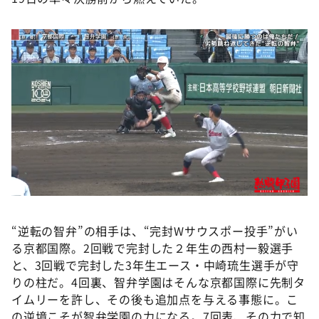
“逆転の智弁”の相手は、“完封Wサウスポー投手”がい
る京都国際。2回戦で完封した２年生の西村一毅選手
と、3回戦で完封した3年生エース・中崎琉生選手が守
りの柱だ。4回裏、智弁学園はそんな京都国際に先制タ
イムリーを許し、その後も追加点を与える事態に。こ
の逆境こそが智弁学園の力になる。7回表、その力で知