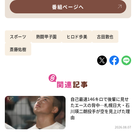
番組ページへ
スポーツ
熱闘甲子園
ヒロド歩美
古田敦也
斎藤佑樹
自己最速146キロで後輩に見せ
たエースの背中…札幌日大・石
川瑛二朗投手が空を見上げた理
由
2026.08.07