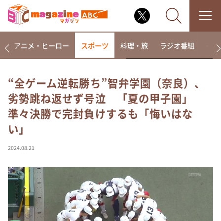
ー
アニメ・ヒーロー
スポーツ
料理・旅
ラジオ番組
その
“全ゲーム逆転勝ち”智弁学園（奈良）、
劣勢跳ね返せず号泣 「夏の甲子園」
なるみ・岡村の過ぎるTV
準々決勝で完封負けするも「悔いはな
相席食堂
い」
これ余談なんですけど・・・
～人生密着トークバラエティ！～ やすとものいたっ
2024.08.21
て真剣です
探偵！ナイトスクープ
news おかえり
河合＆A.B.C-Z塚田×福井アナ「なんでやねん！？」
（news おかえり）