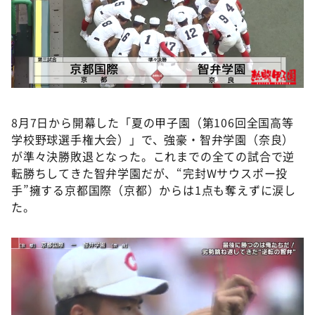
DAIGOも台所 ～きょうの献立 何にする？～
本日はダイアンなり！シーズン２
朝だ！生です旅サラダ
教えて！ニュースライブ 正義のミカタ
ＬＩＦＥ～夢のカタチ～
8月7日から開幕した「夏の甲子園（第106回全国高等
新婚さんいらっしゃい！
学校野球選手権大会）」で、強豪・智弁学園（奈良）
ポツンと一軒家
が準々決勝敗退となった。これまでの全ての試合で逆
転勝ちしてきた智弁学園だが、“完封Wサウスポー投
ザキ山小屋本館
手”擁する京都国際（京都）からは1点も奪えずに涙し
ぺこぱのまるスポ
た。
アナ回覧板