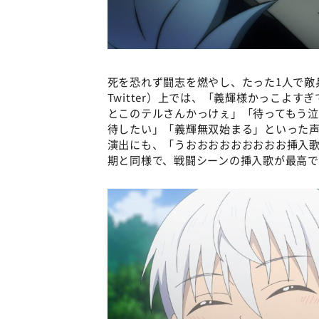
死を恐れず闘志を燃やし、たった1人で敵
Twitter）上では、「義輝様かっこよ
とこのテルさんかっけぇ」「待ってもう
待したい」「義輝無双始まる」といった
演出にも、「うおおおおおおおおお挿入歌
期と同様で、戦闘シーンの挿入歌が最高