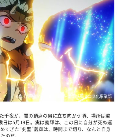
©︎水上悟志/マッグガーデン・戦国妖狐アニメ化事業部
醒した千夜が、闇の頂点の男に立ち向かう頃、場所は違
戦日は5月19日。実は義輝は、この日に自分が死ぬ運
めすぎた“剣聖”義輝は、時間まで切り、なんと自身
いたのだ。