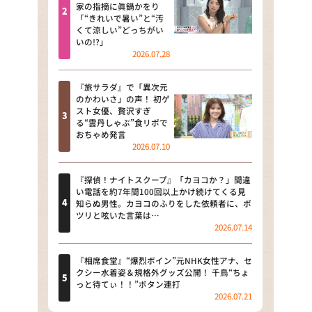
河合＆A.B.C-Z塚田×福井アナ
家の指摘に眞鍋かをり
「“きれいで暑い”と“汚
「なんでやねん！？」（news お
くて涼しい”どっちがい
かえり）
いの!?」
2026.07.28
DAIGOも台所 ～きょうの献立 何
にする？～
『旅サラダ』で「異次元
のかわいさ」の声！ 初ゲ
本日はダイアンなり！シーズン２
スト女優、贅沢すぎ
る“雲丹しゃぶ”食リポで
朝だ！生です旅サラダ
おちゃめ発言
2026.07.10
教えて！ニュースライブ 正義の
ミカタ
『探偵！ナイトスクープ』「カヨコか？」間違
い電話を約7年間100回以上かけ続けてくる見
ＬＩＦＥ～夢のカタチ～
知らぬ男性。カヨコのふりをした依頼者に、ポ
ツリと呟いた言葉は…
2026.07.14
新婚さんいらっしゃい！
ポツンと一軒家
『相席食堂』“爆烈ボイン”元NHK女性アナ、セ
クシー水着姿＆規格外グッズ公開！ 千鳥“ちょ
っと待てぃ！！”ボタン連打
ザキ山小屋本館
2026.07.21