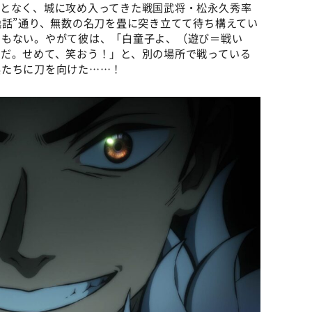
ことなく、城に攻め入ってきた戦国武将・松永久秀率
逸話”通り、無数の名刀を畳に突き立てて待ち構えてい
でもない。やがて彼は、「白童子よ、（遊び＝戦い
戦だ。せめて、笑おう！」と、別の場所で戦っている
兵たちに刀を向けた……！