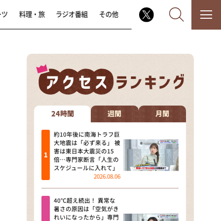
ーツ
料理・旅
ラジオ番組
その他
なるみ・岡村の過ぎるTV
相席食堂
24時間
週間
月間
これ余談なんですけど・・・
約10年後に南海トラフ巨
大地震は「必ず来る」 被
害は東日本大震災の15
～人生密着トークバラエティ！
倍…専門家断言「人生の
～ やすとものいたって真剣です
スケジュールに入れて」
2026.08.06
探偵！ナイトスクープ
40℃超え続出！ 異常な
news おかえり
暑さの原因は「空気がき
れいになったから」専門