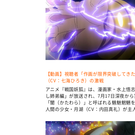
【動画】視聴者「作画が限界突破してきた
（CV：七海ひろき）の激戦
アニメ『戦国妖狐』は、漫画家・水上悟志の
し姉弟編」が放送され、7月17日深夜か
「闇（かたわら）」と呼ばれる魑魅魍魎を
人間の少女・月湖（CV：内田真礼）が主