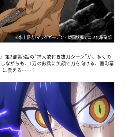
©︎水上悟志/マッグガーデン・戦国妖狐アニメ化事業部
狐
』第2部第5話の“挿入歌付き抜刀シーン”が、多くの
しながらも、1万の敵兵に笑顔で刀を向ける、室町幕
）に震える……！