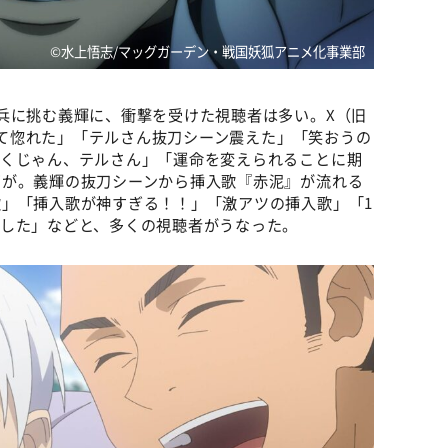
©︎水上悟志/マッグガーデン・戦国妖狐アニメ化事業部
兵に挑む義輝に、衝撃を受けた視聴者は多い。X（旧
すぎて惚れた」「テルさん抜刀シーン震えた」「笑おうの
泣くじゃん、テルさん」「運命を変えられることに期
声が。義輝の抜刀シーンから挿入歌『赤泥』が流れる
」「挿入歌が神すぎる！！」「激アツの挿入歌」「1
でした」などと、多くの視聴者がうなった。