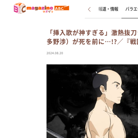
新着
インタビュー
報道・情報
バラエ
「挿入歌が神すぎる」激熱抜刀
多野渉）が死を前に…!?／『戦
2024.08.20