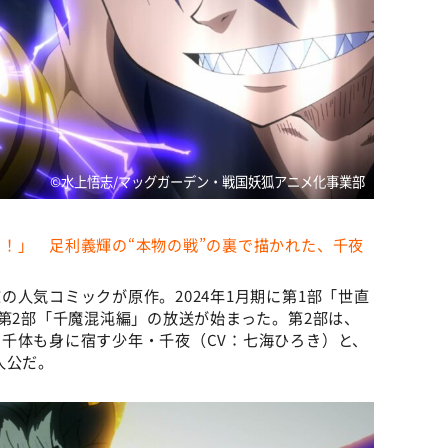
©︎水上悟志/マッグガーデン・戦国妖狐アニメ化事業部
！」 足利義輝の“本物の戦”の裏で描かれた、千夜
人気コミックが原作。2024年1月期に第1部「世直
ら第2部「千魔混沌編」の放送が始まった。第2部は、
千体も身に宿す少年・千夜（CV：七海ひろき）と、
人公だ。