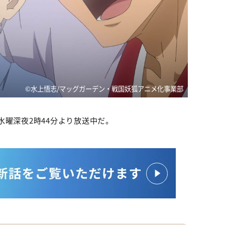
©︎水上悟志/マッグガーデン・戦国妖狐アニメ化事業部
水曜深夜2時44分より放送中だ。