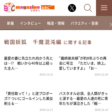
新着
インタビュー
報道・情報
バラエティ・音楽
ドラ
戦国妖狐 千魔混沌編
に関する記事
なるみ・岡村の過ぎるTV
相席食堂
最愛の妻に先立たれ向かう先と
“義姉弟夫婦”が約8年ぶりの再
は…⁉ 戦いから40年以上経っ
会に号泣 「ただいま、姉上。
これ余談なんですけど・・・
た主人…
愛していますよ」「お…
～人生密着トークバラエティ！～ やすとものいたっ
2024.12.31
2024.12.24
て真剣です
探偵！ナイトスクープ
「責任取って！」と逆プロポー
バスタオル必須、全人類がきっ
news おかえり
ズ⁉ ついにゴールインした美女
と涙する…最愛の人達の死に青
河合＆A.B.C-Z塚田×福井アナ「なんでやねん！？」
剣士＆…
年たちが漢泣きした『戦…
（news おかえり）
2024.12.17
2024.12.10