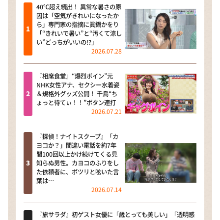
40℃超え続出！ 異常な暑さの原
因は「空気がきれいになったか
ら」専門家の指摘に眞鍋かをり
「“きれいで暑い”と“汚くて涼し
い”どっちがいいの!?」
2026.07.28
『相席食堂』“爆烈ボイン”元
NHK女性アナ、セクシー水着姿
＆規格外グッズ公開！ 千鳥“ち
ょっと待てぃ！！”ボタン連打
2026.07.21
『探偵！ナイトスクープ』「カ
ヨコか？」間違い電話を約7年
間100回以上かけ続けてくる見
知らぬ男性。カヨコのふりをし
た依頼者に、ポツリと呟いた言
葉は…
2026.07.14
『旅サラダ』初ゲスト女優に「歳とっても美しい」「透明感