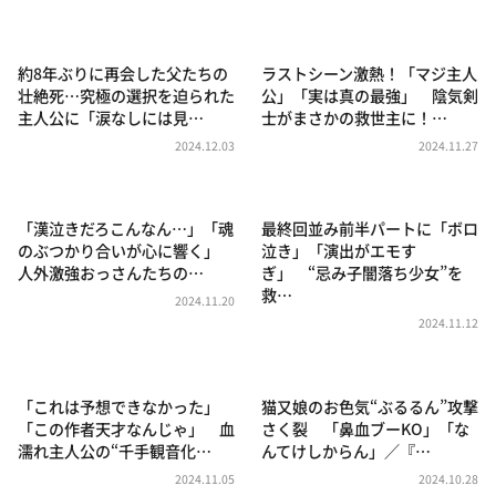
DAIGOも台所 ～きょうの献立 何にする？～
本日はダイアンなり！シーズン２
約8年ぶりに再会した父たちの
ラストシーン激熱！「マジ主人
朝だ！生です旅サラダ
壮絶死…究極の選択を迫られた
公」「実は真の最強」 陰気剣
主人公に「涙なしには見…
士がまさかの救世主に！…
教えて！ニュースライブ 正義のミカタ
2024.12.03
2024.11.27
ＬＩＦＥ～夢のカタチ～
新婚さんいらっしゃい！
「漢泣きだろこんなん…」「魂
最終回並み前半パートに「ボロ
ポツンと一軒家
のぶつかり合いが心に響く」
泣き」「演出がエモす
人外激強おっさんたちの…
ぎ」 “忌み子闇落ち少女”を
ザキ山小屋本館
救…
2024.11.20
ぺこぱのまるスポ
2024.11.12
アナ回覧板
「これは予想できなかった」
猫又娘のお色気“ぶるるん”攻撃
「この作者天才なんじゃ」 血
さく裂 「鼻血ブーKO」「な
濡れ主人公の“千手観音化…
んてけしからん」／『…
2024.11.05
2024.10.28