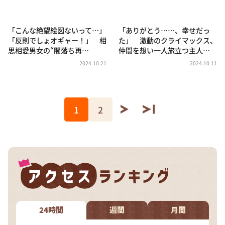
「こんな絶望絵図ないって…」
「ありがとう……、幸せだっ
「反則でしょオギャー！」 相
た」 激動のクライマックス、
思相愛男女の“闇落ち再…
仲間を想い一人旅立つ主人…
2024.10.21
2024.10.11
1
2
24時間
週間
月間