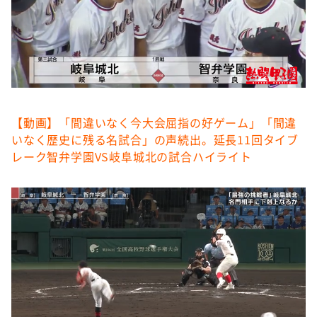
【動画】「間違いなく今大会屈指の好ゲーム」「間違
いなく歴史に残る名試合」の声続出。延長11回タイブ
レーク智弁学園VS岐阜城北の試合ハイライト