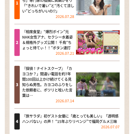
ら」専門家の指摘に眞鍋かをり
「“きれいで暑い”と“汚くて涼し
い”どっちがいいの!?」
2026.07.28
『相席食堂』“爆烈ボイン”元
NHK女性アナ、セクシー水着姿
＆規格外グッズ公開！ 千鳥“ち
ょっと待てぃ！！”ボタン連打
2026.07.21
『探偵！ナイトスクープ』「カ
ヨコか？」間違い電話を約7年
間100回以上かけ続けてくる見
知らぬ男性。カヨコのふりをし
た依頼者に、ポツリと呟いた言
葉は…
2026.07.14
『旅サラダ』初ゲスト女優に「歳とっても美しい」「透明感
ハンパない」の声！ “15年ぶりリベンジ”で福岡グルメ三昧
2026.07.07