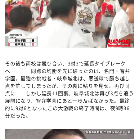
その後も両校は競り合い、3対3で延長タイブレーク
へ……！ 同点の均衡を先に破ったのは、名門・智弁
学園。最強の挑戦者・岐阜城北は、悪送球で勝ち越し
点を許してしまったが、その裏に粘りを見せ、再び同
点に！ しかし延長11回裏、岐阜城北は再び3点を追う
展開になり、智弁学園にあと一歩及ばなかった。最終
的に9対6となったこの大激戦の終了時間は、夜9時36
分だった。