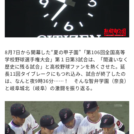
DAIGOも台所 ～きょうの献立 何にする？～
本日はダイアンなり！シーズン２
朝だ！生です旅サラダ
教えて！ニュースライブ 正義のミカタ
ＬＩＦＥ～夢のカタチ～
8月7日から開幕した“夏の甲子園”「第106回全国高等
新婚さんいらっしゃい！
学校野球選手権大会」第１日第3試合は、「間違いなく
ポツンと一軒家
歴史に残る試合」と高校野球ファンを熱くさせた。延
長11回タイブレークにもつれ込み、試合が終了したの
ザキ山小屋本館
は、なんと夜9時36分……！ そんな智弁学園（奈良）
ぺこぱのまるスポ
と岐阜城北（岐阜）の激闘を振り返る。
アナ回覧板