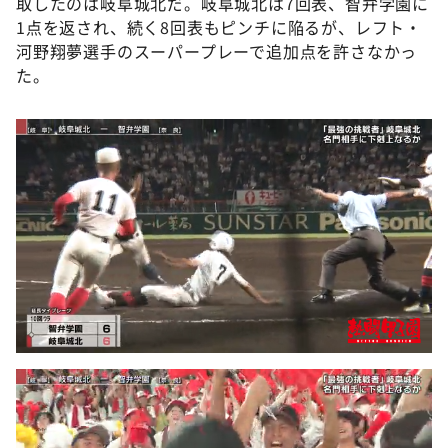
取したのは岐阜城北だ。岐阜城北は7回表、智弁学園に
1点を返され、続く8回表もピンチに陥るが、レフト・
河野翔夢選手のスーパープレーで追加点を許さなかっ
た。