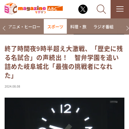
ー
アニメ・ヒーロー
スポーツ
料理・旅
ラジオ番組
その
終了時間夜9時半超え大激戦、「歴史に残
る名試合」の声続出！ 智弁学園を追い
なるみ・岡村の過ぎるTV
詰めた岐阜城北「最強の挑戦者になれ
相席食堂
た」
これ余談なんですけど・・・
～人生密着トークバラエティ！～ やすとものいたっ
2024.08.08
て真剣です
探偵！ナイトスクープ
news おかえり
河合＆A.B.C-Z塚田×福井アナ「なんでやねん！？」
（news おかえり）