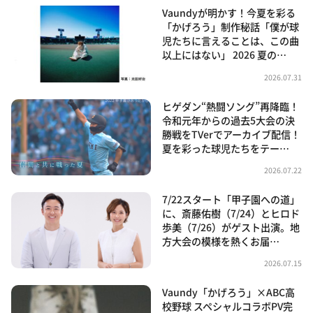
Vaundyが明かす！今夏を彩る
「かげろう」制作秘話「僕が球
児たちに言えることは、この曲
以上にはない」 2026 夏の…
2026.07.31
ヒゲダン“熱闘ソング”再降臨！
令和元年からの過去5大会の決
勝戦をTVerでアーカイブ配信！
夏を彩った球児たちをテー…
2026.07.22
7/22スタート「甲子園への道」
に、斎藤佑樹（7/24）とヒロド
歩美（7/26）がゲスト出演。地
方大会の模様を熱くお届…
2026.07.15
Vaundy「かげろう」×ABC高
校野球 スペシャルコラボPV完