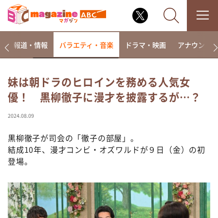
ー
報道・情報
バラエティ・音楽
ドラマ・映画
アナウンサ
妹は朝ドラのヒロインを務める人気女
優！ 黒柳徹子に漫才を披露するが…？
なるみ・岡村の過ぎるTV
相席食堂
2024.08.09
これ余談なんですけど・・・
黒柳徹子が司会の「徹子の部屋」。
～人生密着トークバラエティ！～ やすとものいたっ
結成10年、漫才コンビ・オズワルドが９日（金）の初
て真剣です
登場。
探偵！ナイトスクープ
news おかえり
河合＆A.B.C-Z塚田×福井アナ「なんでやねん！？」
（news おかえり）