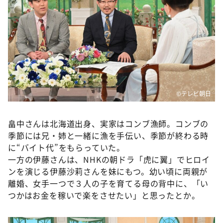
DAIGOも台所 ～きょうの献立 何にする？～
本日はダイアンなり！シーズン２
朝だ！生です旅サラダ
教えて！ニュースライブ 正義のミカタ
ＬＩＦＥ～夢のカタチ～
新婚さんいらっしゃい！
©テレビ朝日
ポツンと一軒家
畠中さんは北海道出身、実家はコンブ漁師。コンブの
ザキ山小屋本館
季節には兄・姉と一緒に漁を手伝い、季節が終わる時
ぺこぱのまるスポ
に“バイト代”をもらっていた。
一方の伊藤さんは、NHKの朝ドラ「虎に翼」でヒロイ
アナ回覧板
ンを演じる伊藤沙莉さんを妹にもつ。幼い頃に両親が
離婚、女手一つで３人の子を育てる母の背中に、「い
つかはお金を稼いで楽をさせたい」と思ったとか。