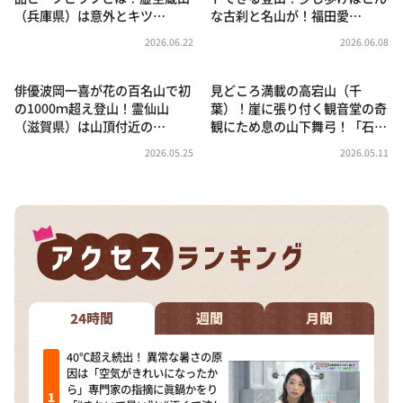
（兵庫県）は意外とキツ…
な古刹と名山が！福田愛…
2026.06.22
2026.06.08
俳優波岡一喜が花の百名山で初
見どころ満載の高宕山（千
の1000ｍ超え登山！霊仙山
葉）！崖に張り付く観音堂の奇
（滋賀県）は山頂付近の…
観にため息の山下舞弓！「石…
2026.05.25
2026.05.11
24時間
週間
月間
40℃超え続出！ 異常な暑さの原
因は「空気がきれいになったか
ら」専門家の指摘に眞鍋かをり