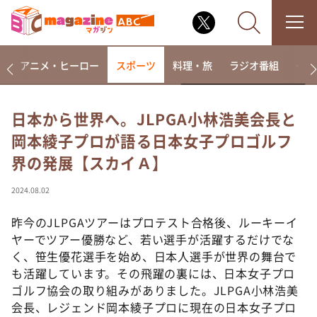
ー
アニメ・ヒーロー
スポーツ
料理・旅
ラジオ番組
その
日本から世界へ。JLPGA小林浩美会長と
岡本綾子プロが語る日本女子プロゴルフ
なるみ・岡村の過ぎるTV
界の発展【スカイＡ】
相席食堂
これ余談なんですけど・・・
2024.08.02
～人生密着トークバラエティ！～ やすとものいたっ
て真剣です
昨今のJLPGAツアーはプロテスト合格後、ルーキーイ
ヤーでツアー優勝など、若い選手が活躍するだけでな
探偵！ナイトスクープ
く、笹生優花選手を始め、日本人選手が世界の舞台で
news おかえり
も活躍しています。その飛躍の裏には、日本女子プロ
河合＆A.B.C-Z塚田×福井アナ「なんでやねん！？」
ゴルフ協会の取り組みがありました。JLPGA小林浩美
（news おかえり）
会長、レジェンド岡本綾子プロに現在の日本女子プロ