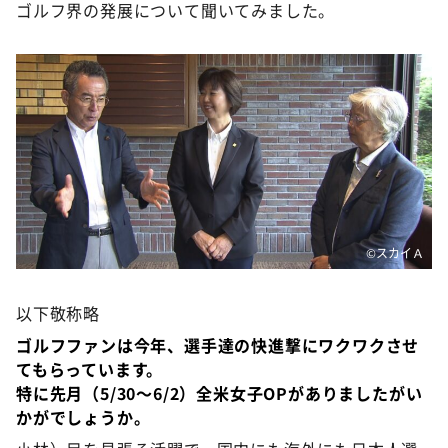
DAIGOも台所 ～きょうの献立 何にする？～
ゴルフ界の発展について聞いてみました。
本日はダイアンなり！シーズン２
朝だ！生です旅サラダ
教えて！ニュースライブ 正義のミカタ
ＬＩＦＥ～夢のカタチ～
新婚さんいらっしゃい！
ポツンと一軒家
ザキ山小屋本館
©️スカイＡ
ぺこぱのまるスポ
以下敬称略
アナ回覧板
ゴルフファンは今年、選手達の快進撃にワクワクさせ
てもらっています。
特に先月（5/30～6/2）全米女子OPがありましたがい
かがでしょうか。