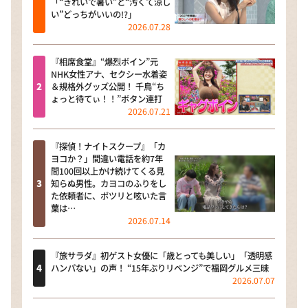
「“きれいで暑い”と“汚くて涼し
い”どっちがいいの!?」
2026.07.28
『相席食堂』“爆烈ボイン”元
NHK女性アナ、セクシー水着姿
＆規格外グッズ公開！ 千鳥“ち
ょっと待てぃ！！”ボタン連打
2026.07.21
『探偵！ナイトスクープ』「カ
ヨコか？」間違い電話を約7年
間100回以上かけ続けてくる見
知らぬ男性。カヨコのふりをし
た依頼者に、ポツリと呟いた言
葉は…
2026.07.14
『旅サラダ』初ゲスト女優に「歳とっても美しい」「透明感
ハンパない」の声！ “15年ぶりリベンジ”で福岡グルメ三昧
2026.07.07