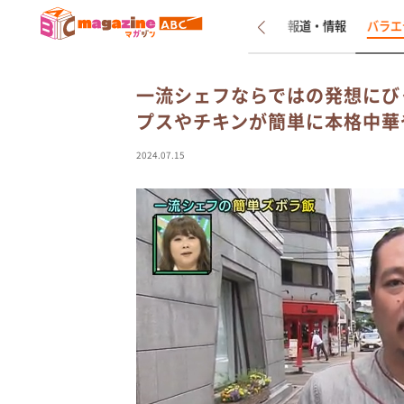
新着
インタビュー
報道・情報
バラエ
一流シェフならではの発想にび
プスやチキンが簡単に本格中華
2024.07.15