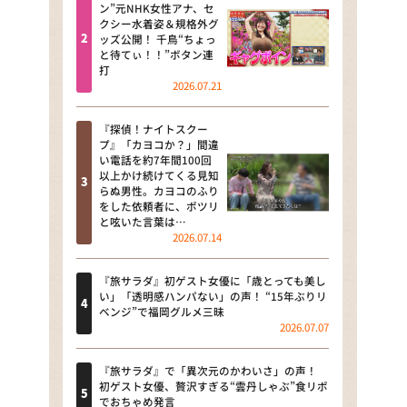
河合＆A.B.C-Z塚田×福井アナ
ン”元NHK女性アナ、セ
クシー水着姿＆規格外グ
「なんでやねん！？」（news お
ッズ公開！ 千鳥“ちょっ
かえり）
と待てぃ！！”ボタン連
打
DAIGOも台所 ～きょうの献立 何
2026.07.21
にする？～
『探偵！ナイトスクー
本日はダイアンなり！シーズン２
プ』「カヨコか？」間違
い電話を約7年間100回
朝だ！生です旅サラダ
以上かけ続けてくる見知
らぬ男性。カヨコのふり
をした依頼者に、ポツリ
教えて！ニュースライブ 正義の
と呟いた言葉は…
ミカタ
2026.07.14
ＬＩＦＥ～夢のカタチ～
『旅サラダ』初ゲスト女優に「歳とっても美し
い」「透明感ハンパない」の声！ “15年ぶりリ
新婚さんいらっしゃい！
ベンジ”で福岡グルメ三昧
2026.07.07
ポツンと一軒家
『旅サラダ』で「異次元のかわいさ」の声！
ザキ山小屋本館
初ゲスト女優、贅沢すぎる“雲丹しゃぶ”食リポ
でおちゃめ発言