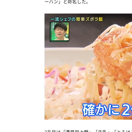
ーハン」と命名した。
2品目は「濃厚担々麺」「牛乳」「とろけ