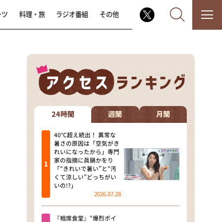
ーツ
料理・旅
ラジオ番組
その他
なるみ・岡村の過ぎるTV
相席食堂
24時間
週間
月間
これ余談なんですけど・・・
40℃超え続出！ 異常な
暑さの原因は「空気がき
れいになったから」専門
～人生密着トークバラエティ！
家の指摘に眞鍋かをり
～ やすとものいたって真剣です
「“きれいで暑い”と“汚
くて涼しい”どっちがい
探偵！ナイトスクープ
いの!?」
2026.07.28
news おかえり
『相席食堂』“爆烈ボイ