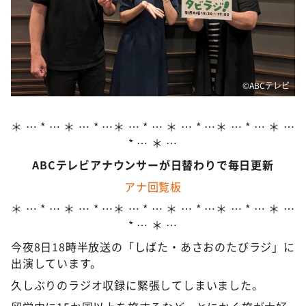
DAIGOも台所 ～きょうの献立 何にする？～
本日はダイアンなり！シーズン２
朝だ！生です旅サラダ
教えて！ニュースライブ 正義のミカタ
©️ABCテレビ
ＬＩＦＥ～夢のカタチ～
新婚さんいらっしゃい！
＊ … * … ＊ … * …＊ … * … ＊ … * …＊ … * … ＊ …
* … ＊ …
ポツンと一軒家
ABCテレビアナウンサーが日替わりで毎日更新
ザキ山小屋本館
アナ回覧板
ぺこぱのまるスポ
＊ … * … ＊ … * …＊ … * … ＊ … * …＊ … * … ＊ …
アナ回覧板
* … ＊ …
今夜8日18時半放送の「しばた・あさおのたびラジ」に
出演しています。
久しぶりのラジオ収録に緊張してしまいました。