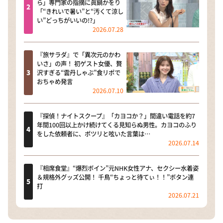
ら」専門家の指摘に眞鍋かをり
「“きれいで暑い”と“汚くて涼し
い”どっちがいいの!?」
2026.07.28
『旅サラダ』で「異次元のかわ
いさ」の声！ 初ゲスト女優、贅
沢すぎる“雲丹しゃぶ”食リポで
おちゃめ発言
2026.07.10
『探偵！ナイトスクープ』「カヨコか？」間違い電話を約7
年間100回以上かけ続けてくる見知らぬ男性。カヨコのふり
をした依頼者に、ポツリと呟いた言葉は…
2026.07.14
『相席食堂』“爆烈ボイン”元NHK女性アナ、セクシー水着姿
＆規格外グッズ公開！ 千鳥“ちょっと待てぃ！！”ボタン連
打
2026.07.21