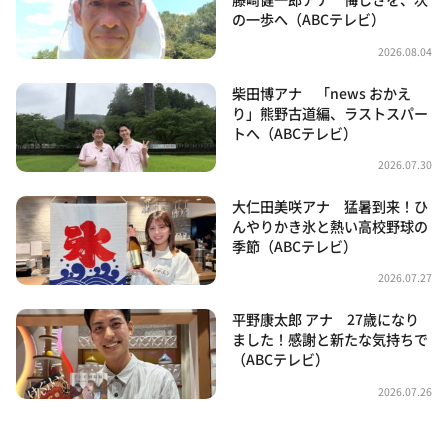
の一歩へ（ABCテレビ）
2026.08.04
柴田博アナ 「news おかえ
り」熊野古道編、ラストスパー
トへ（ABCテレビ）
2026.07.30
大仁田美咲アナ 猛暑到来！ひ
んやりかき氷と熱い高校野球の
季節（ABCテレビ）
2026.07.27
平野康太郎 アナ 27歳になり
ました！感謝と新たな気持ちで
（ABCテレビ）
2026.07.26