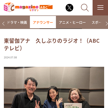
楽
ドラマ・映画
アナウンサー
アニメ・ヒーロー
スポーツ
東留伽アナ 久しぶりのラジオ！（ABC
テレビ）
なるみ・岡村の過ぎるTV
相席食堂
2024.07.08
これ余談なんですけど・・・
～人生密着トークバラエティ！～ やすとものいたっ
て真剣です
探偵！ナイトスクープ
news おかえり
河合＆A.B.C-Z塚田×福井アナ「なんでやねん！？」
（news おかえり）