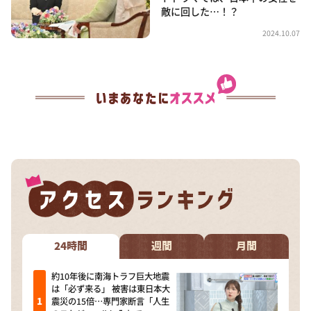
敵に回した…！？
2024.10.07
24時間
週間
月間
約10年後に南海トラフ巨大地震
は「必ず来る」 被害は東日本大
震災の15倍…専門家断言「人生