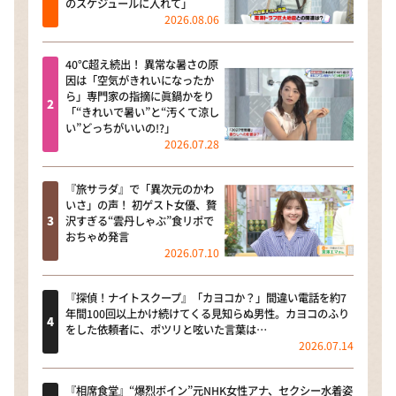
のスケジュールに入れて」
2026.08.06
40℃超え続出！ 異常な暑さの原
因は「空気がきれいになったか
ら」専門家の指摘に眞鍋かをり
「“きれいで暑い”と“汚くて涼し
い”どっちがいいの!?」
2026.07.28
『旅サラダ』で「異次元のかわ
いさ」の声！ 初ゲスト女優、贅
沢すぎる“雲丹しゃぶ”食リポで
おちゃめ発言
2026.07.10
『探偵！ナイトスクープ』「カヨコか？」間違い電話を約7
年間100回以上かけ続けてくる見知らぬ男性。カヨコのふり
をした依頼者に、ポツリと呟いた言葉は…
2026.07.14
『相席食堂』“爆烈ボイン”元NHK女性アナ、セクシー水着姿