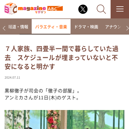
ー
報道・情報
バラエティ・音楽
ドラマ・映画
アナウンサ
７人家族、四畳半一間で暮らしていた過
去 スケジュールが埋まっていないと不
なるみ・岡村の過ぎるTV
安になると明かす
相席食堂
これ余談なんですけど・・・
2024.07.11
～人生密着トークバラエティ！～ やすとものいたっ
て真剣です
黒柳徹子が司会の「徹子の部屋」。
アンミカさんが11日(木)のゲスト。
探偵！ナイトスクープ
news おかえり
河合＆A.B.C-Z塚田×福井アナ「なんでやねん！？」
（news おかえり）