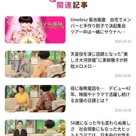
timelesz 菊池風磨 自宅でメン
バーと手作り餃子で決起集会
ツアー中は一緒にサウナへ…
2024.10.10
天皇役を演じ話題となった“美
しき大河俳優”に黒柳徹子が終
始メロメロ…
2024.10.09
母に毎晩電話を… デビュー42
年、映画やドラマで活躍し続け
る女優の日課とは？
2024.10.08
56歳になった今も変わらぬ美し
さ 社会現象にもなった大ヒッ
トドラマでは、日本中の女性を