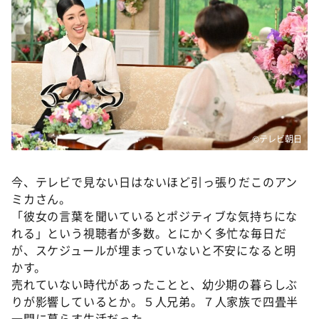
DAIGOも台所 ～きょうの献立 何にする？～
本日はダイアンなり！シーズン２
朝だ！生です旅サラダ
教えて！ニュースライブ 正義のミカタ
ＬＩＦＥ～夢のカタチ～
新婚さんいらっしゃい！
©テレビ朝日
ポツンと一軒家
ザキ山小屋本館
今、テレビで見ない日はないほど引っ張りだこのアン
ミカさん。
ぺこぱのまるスポ
「彼女の言葉を聞いているとポジティブな気持ちにな
アナ回覧板
れる」という視聴者が多数。とにかく多忙な毎日だ
が、スケジュールが埋まっていないと不安になると明
かす。
売れていない時代があったことと、幼少期の暮らしぶ
りが影響しているとか。５人兄弟。７人家族で四畳半
一間に暮らす生活だった。