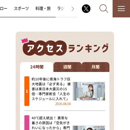
ロー
スポーツ
料理・旅
ラジオ番組
その他
なるみ・岡村の過ぎるTV
相席食堂
24時間
週間
月間
これ余談なんですけど・・・
約10年後に南海トラフ巨
大地震は「必ず来る」 被
害は東日本大震災の15
～人生密着トークバラエティ！
倍…専門家断言「人生の
～ やすとものいたって真剣です
スケジュールに入れて」
2026.08.06
探偵！ナイトスクープ
40℃超え続出！ 異常な
news おかえり
暑さの原因は「空気がき
れいになったから」専門