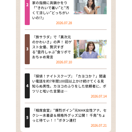
河合＆A.B.C-Z塚田×福井アナ
家の指摘に眞鍋かをり
「“きれいで暑い”と“汚
「なんでやねん！？」（news お
くて涼しい”どっちがい
かえり）
いの!?」
2026.07.28
DAIGOも台所 ～きょうの献立 何
にする？～
『旅サラダ』で「異次元
のかわいさ」の声！ 初ゲ
本日はダイアンなり！シーズン２
スト女優、贅沢すぎ
る“雲丹しゃぶ”食リポで
朝だ！生です旅サラダ
おちゃめ発言
2026.07.10
教えて！ニュースライブ 正義の
ミカタ
『探偵！ナイトスクープ』「カヨコか？」間違
い電話を約7年間100回以上かけ続けてくる見
ＬＩＦＥ～夢のカタチ～
知らぬ男性。カヨコのふりをした依頼者に、ポ
ツリと呟いた言葉は…
2026.07.14
新婚さんいらっしゃい！
ポツンと一軒家
『相席食堂』“爆烈ボイン”元NHK女性アナ、セ
クシー水着姿＆規格外グッズ公開！ 千鳥“ちょ
っと待てぃ！！”ボタン連打
ザキ山小屋本館
2026.07.21