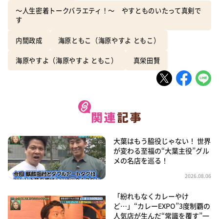
～人生密着トークバラエティ！～ やすとものいたって真剣で
す
内間政成
海原ともこ（海原やすよ ともこ）
海原やすよ（海原やすよ ともこ）
真栄田賢
大葉はもう脇役じゃない！ 世界
が変わる至福の“大葉主役”グル
メの名店を巡る！
2026.08.06
「紛れもなくカレーやけ
ど…」“カレーEXPO”3度制覇の
人気店が生んだ“常識を覆す”一