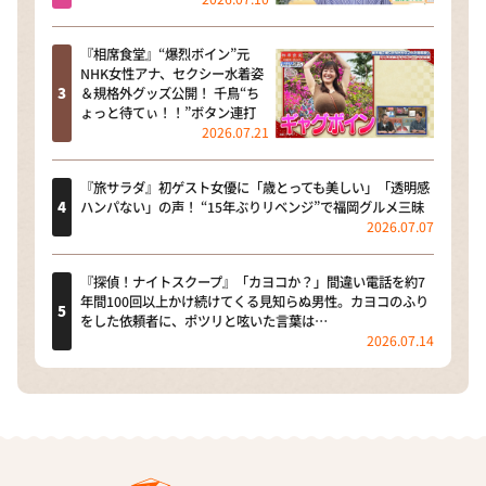
『相席食堂』“爆烈ボイン”元
NHK女性アナ、セクシー水着姿
＆規格外グッズ公開！ 千鳥“ち
ょっと待てぃ！！”ボタン連打
2026.07.21
『旅サラダ』初ゲスト女優に「歳とっても美しい」「透明感
ハンパない」の声！ “15年ぶりリベンジ”で福岡グルメ三昧
2026.07.07
『探偵！ナイトスクープ』「カヨコか？」間違い電話を約7
年間100回以上かけ続けてくる見知らぬ男性。カヨコのふり
をした依頼者に、ポツリと呟いた言葉は…
2026.07.14