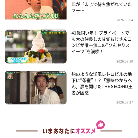
皿が「まじで待ち焦がれていた
フー…
2026.08.04
41歳同い年！ プライベートで
も大の仲良しの甘党おじさんコ
ンビが唯一無二の“ひんやりス
イーツ”を満喫！
2026.07.30
船のような洋風レトロビルの地
下に“茶室”！？「意味わからへ
ん」扉を開けたTHE SECOND王
者が困惑
2026.07.27