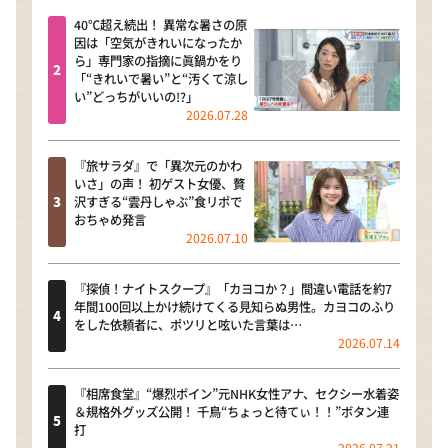
40℃超え続出！ 異常な暑さの原
因は「空気がきれいになったか
ら」専門家の指摘に眞鍋かをり
「“きれいで暑い”と“汚くて涼し
い”どっちがいいの!?」
2026.07.28
『旅サラダ』で「異次元のかわ
いさ」の声！ 初ゲスト女優、贅
沢すぎる“雲丹しゃぶ”食リポで
おちゃめ発言
2026.07.10
『探偵！ナイトスクープ』「カヨコか？」間違い電話を約7
年間100回以上かけ続けてくる見知らぬ男性。カヨコのふり
をした依頼者に、ポツリと呟いた言葉は…
2026.07.14
『相席食堂』“爆烈ボイン”元NHK女性アナ、セクシー水着姿
＆規格外グッズ公開！ 千鳥“ちょっと待てぃ！！”ボタン連
打
2026.07.21