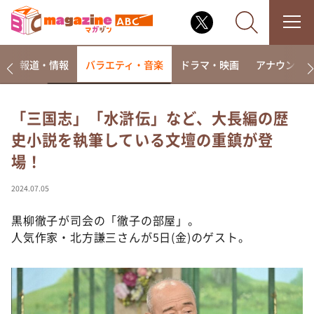
ー
報道・情報
バラエティ・音楽
ドラマ・映画
アナウンサ
「三国志」「水滸伝」など、大長編の歴
史小説を執筆している文壇の重鎮が登
なるみ・岡村の過ぎるTV
場！
相席食堂
これ余談なんですけど・・・
2024.07.05
～人生密着トークバラエティ！～ やすとものいたっ
て真剣です
黒柳徹子が司会の「徹子の部屋」。
人気作家・北方謙三さんが5日(金)のゲスト。
探偵！ナイトスクープ
news おかえり
河合＆A.B.C-Z塚田×福井アナ「なんでやねん！？」
（news おかえり）