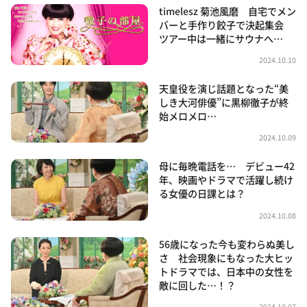
timelesz 菊池風磨 自宅でメン
バーと手作り餃子で決起集会
ツアー中は一緒にサウナへ…
2024.10.10
天皇役を演じ話題となった“美
しき大河俳優”に黒柳徹子が終
始メロメロ…
2024.10.09
母に毎晩電話を… デビュー42
年、映画やドラマで活躍し続け
る女優の日課とは？
2024.10.08
56歳になった今も変わらぬ美し
さ 社会現象にもなった大ヒッ
トドラマでは、日本中の女性を
敵に回した…！？
2024.10.07