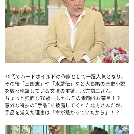
DAIGOも台所 ～きょうの献立 何にする？～
本日はダイアンなり！シーズン２
朝だ！生です旅サラダ
教えて！ニュースライブ 正義のミカタ
ＬＩＦＥ～夢のカタチ～
新婚さんいらっしゃい！
©テレビ朝日
ポツンと一軒家
ザキ山小屋本館
30代でハードボイルドの作家として一躍人気となり、
その後「三国志」や「水滸伝」など大長編の歴史小説
ぺこぱのまるスポ
を数々執筆している文壇の重鎮、北方謙三さん。
アナ回覧板
ちょっと強面な76歳…しかしその素顔はお茶目！？
意外な特技の“手品”を披露してくれた北方さんだが、
手品を覚えた理由は「命が懸かっていたから」！？