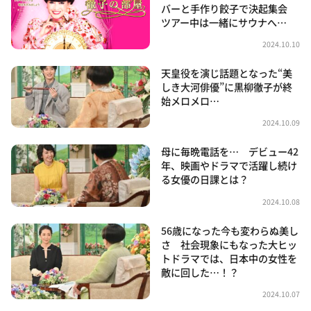
バーと手作り餃子で決起集会
ツアー中は一緒にサウナへ…
2024.10.10
天皇役を演じ話題となった“美
しき大河俳優”に黒柳徹子が終
始メロメロ…
2024.10.09
母に毎晩電話を… デビュー42
年、映画やドラマで活躍し続け
る女優の日課とは？
2024.10.08
56歳になった今も変わらぬ美し
さ 社会現象にもなった大ヒッ
トドラマでは、日本中の女性を
敵に回した…！？
2024.10.07