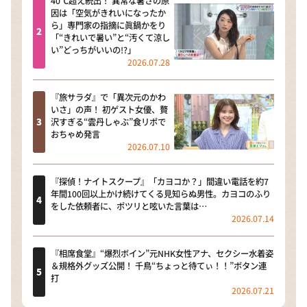
40℃超え続出！ 異常な暑さの原
因は「空気がきれいになったか
ら」専門家の指摘に眞鍋かをり
「“きれいで暑い”と“汚くて涼し
い”どっちがいいの!?」
2026.07.28
『旅サラダ』で「異次元のかわ
いさ」の声！ 初ゲスト女優、贅
沢すぎる“雲丹しゃぶ”食リポで
おちゃめ発言
2026.07.10
『探偵！ナイトスクープ』「カヨコか？」間違い電話を約7
年間100回以上かけ続けてくる見知らぬ男性。カヨコのふり
をした依頼者に、ポツリと呟いた言葉は…
2026.07.14
『相席食堂』“爆烈ボイン”元NHK女性アナ、セクシー水着姿
＆規格外グッズ公開！ 千鳥“ちょっと待てぃ！！”ボタン連
打
2026.07.21