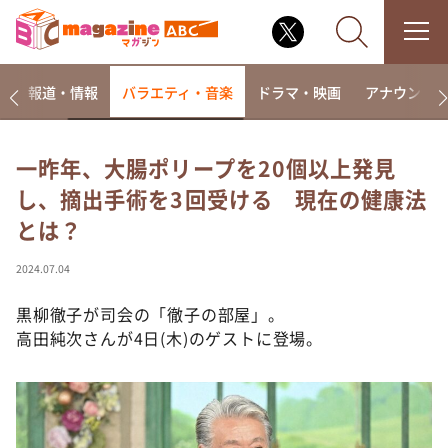
ー
報道・情報
バラエティ・音楽
ドラマ・映画
アナウンサ
一昨年、大腸ポリープを20個以上発見
し、摘出手術を3回受ける 現在の健康法
なるみ・岡村の過ぎるTV
とは？
相席食堂
これ余談なんですけど・・・
2024.07.04
～人生密着トークバラエティ！～ やすとものいたっ
て真剣です
黒柳徹子が司会の「徹子の部屋」。
高田純次さんが4日(木)のゲストに登場。
探偵！ナイトスクープ
news おかえり
河合＆A.B.C-Z塚田×福井アナ「なんでやねん！？」
（news おかえり）