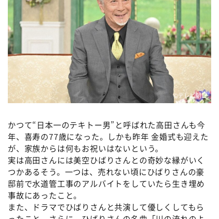
DAIGOも台所 ～きょうの献立 何にする？～
本日はダイアンなり！シーズン２
朝だ！生です旅サラダ
教えて！ニュースライブ 正義のミカタ
ＬＩＦＥ～夢のカタチ～
新婚さんいらっしゃい！
©️テレビ朝日
ポツンと一軒家
ザキ山小屋本館
かつて“日本一のテキトー男”と呼ばれた高田さんも今
年、喜寿の77歳になった。しかも昨年 金婚式も迎えた
ぺこぱのまるスポ
が、家族からは何もお祝いはないという。
アナ回覧板
実は高田さんには美空ひばりさんとの奇妙な縁がいく
つかあるそう。一つは、売れない頃にひばりさんの豪
邸前で水道管工事のアルバイトをしていたら生き埋め
事故にあったこと。
また、ドラマでひばりさんと共演して優しくしてもら
ったこと。さらに、ひばりさんの名曲「川の流れのよ