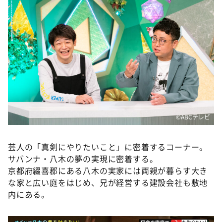
DAIGOも台所 ～きょうの献立 何にする？～
本日はダイアンなり！シーズン２
朝だ！生です旅サラダ
教えて！ニュースライブ 正義のミカタ
ＬＩＦＥ～夢のカタチ～
新婚さんいらっしゃい！
ポツンと一軒家
©ABCテレビ
ザキ山小屋本館
ぺこぱのまるスポ
芸人の「真剣にやりたいこと」に密着するコーナー。
サバンナ・八木の夢の実現に密着する。
アナ回覧板
京都府綴喜郡にある八木の実家には両親が暮らす大き
な家と広い庭をはじめ、兄が経営する建設会社も敷地
内にある。