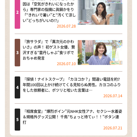
因は「空気がきれいになったか
ら」専門家の指摘に眞鍋かをり
「“きれいで暑い”と“汚くて涼し
い”どっちがいいの!?」
2026.07.28
『旅サラダ』で「異次元のかわ
いさ」の声！ 初ゲスト女優、贅
沢すぎる“雲丹しゃぶ”食リポで
おちゃめ発言
2026.07.10
『探偵！ナイトスクープ』「カヨコか？」間違い電話を約7
年間100回以上かけ続けてくる見知らぬ男性。カヨコのふり
をした依頼者に、ポツリと呟いた言葉は…
2026.07.14
『相席食堂』“爆烈ボイン”元NHK女性アナ、セクシー水着姿
＆規格外グッズ公開！ 千鳥“ちょっと待てぃ！！”ボタン連
打
2026.07.21