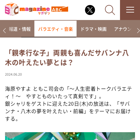
ー
報道・情報
バラエティ・音楽
ドラマ・映画
アナウンサ
「親孝行な子」両親も喜んだサバンナ八
木の叶えたい夢とは？
なるみ・岡村の過ぎるTV
相席食堂
2024.06.20
これ余談なんですけど・・・
海原やすよ ともこ司会の「～人生密着トークバラエテ
～人生密着トークバラエティ！～ やすとものいたっ
ィ！～ やすとものいたって真剣です」。
て真剣です
銀シャリをゲストに迎えた20日(木)の放送は、「サバ
探偵！ナイトスクープ
ンナ・八木の夢を叶えたい・前編」をテーマにお届け
する。
news おかえり
河合＆A.B.C-Z塚田×福井アナ「なんでやねん！？」
（news おかえり）