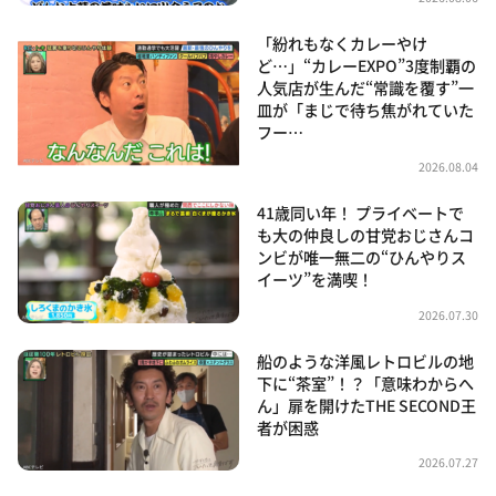
「紛れもなくカレーやけ
ど…」“カレーEXPO”3度制覇の
人気店が生んだ“常識を覆す”一
皿が「まじで待ち焦がれていた
フー…
2026.08.04
41歳同い年！ プライベートで
も大の仲良しの甘党おじさんコ
ンビが唯一無二の“ひんやりス
イーツ”を満喫！
2026.07.30
船のような洋風レトロビルの地
下に“茶室”！？「意味わからへ
ん」扉を開けたTHE SECOND王
者が困惑
2026.07.27