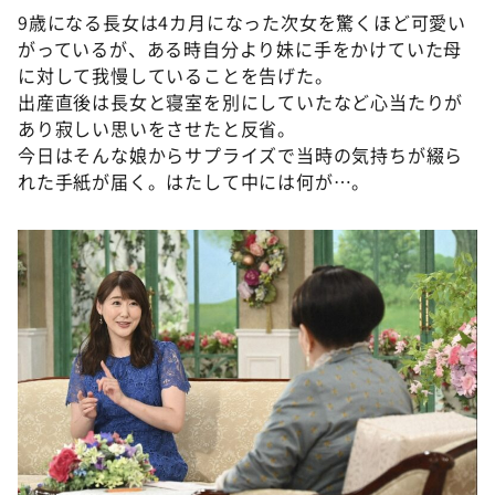
9歳になる⻑女は4カ月になった次女を驚くほど可愛い
がっているが、ある時自分より妹に手をかけていた母
に対して我慢していることを告げた。
出産直後は⻑女と寝室を別にしていたなど心当たりが
あり寂しい思いをさせたと反省。
今日はそんな娘からサプライズで当時の気持ちが綴ら
れた手紙が届く。はたして中には何が…。