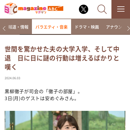
ー
報道・情報
バラエティ・音楽
ドラマ・映画
アナウンサ
世間を驚かせた夫の大学入学、そして中
退 日に日に謎の行動は増えるばかりと
なるみ・岡村の過ぎるTV
嘆く
相席食堂
これ余談なんですけど・・・
2024.06.03
～人生密着トークバラエティ！～ やすとものいたっ
て真剣です
黒柳徹子が司会の「徹子の部屋」。
3日(月)のゲストは安めぐみさん。
探偵！ナイトスクープ
news おかえり
河合＆A.B.C-Z塚田×福井アナ「なんでやねん！？」
（news おかえり）