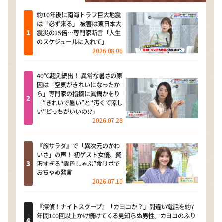
約10年後に南海トラフ巨大地震
は「必ず来る」 被害は東日本大
震災の15倍…専門家断言「人生
のスケジュールに入れて」
2026.08.06
40℃超え続出！ 異常な暑さの原
因は「空気がきれいになったか
ら」専門家の指摘に眞鍋かをり
「“きれいで暑い”と“汚くて涼し
い”どっちがいいの!?」
2026.07.28
『旅サラダ』で「異次元のかわ
いさ」の声！ 初ゲスト女優、贅
沢すぎる“雲丹しゃぶ”食リポで
おちゃめ発言
2026.07.10
『探偵！ナイトスクープ』「カヨコか？」間違い電話を約7
年間100回以上かけ続けてくる見知らぬ男性。カヨコのふり