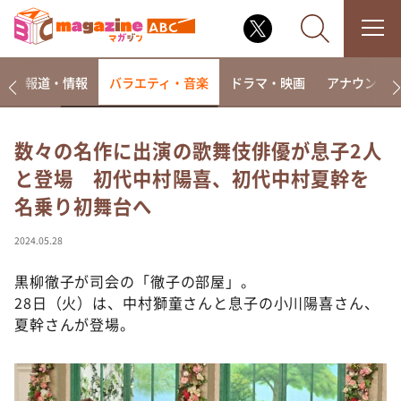
ー
報道・情報
バラエティ・音楽
ドラマ・映画
アナウンサ
数々の名作に出演の歌舞伎俳優が息子2人
と登場 初代中村陽喜、初代中村夏幹を
なるみ・岡村の過ぎるTV
名乗り初舞台へ
相席食堂
これ余談なんですけど・・・
2024.05.28
～人生密着トークバラエティ！～ やすとものいたっ
て真剣です
黒柳徹子が司会の「徹子の部屋」。
28日（火）は、中村獅童さんと息子の小川陽喜さん、
探偵！ナイトスクープ
夏幹さんが登場。
news おかえり
河合＆A.B.C-Z塚田×福井アナ「なんでやねん！？」
（news おかえり）