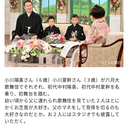
DAIGOも台所 ～きょうの献立 何にする？～
本日はダイアンなり！シーズン２
朝だ！生です旅サラダ
教えて！ニュースライブ 正義のミカタ
ＬＩＦＥ～夢のカタチ～
新婚さんいらっしゃい！
ポツンと一軒家
©テレビ朝日
ザキ山小屋本館
小川陽喜さん（６歳）小川夏幹さん（３歳）が六月大
ぺこぱのまるスポ
歌舞伎でそれぞれ、初代中村陽喜、初代中村夏幹を名
アナ回覧板
乗り、初舞台を踏む。
幼い頃から父に連れられ歌舞伎を見ていた２人はとに
かくお芝居が大好き。父のマネをして見得を切るのも
大好きなのだとか。お２人にはスタジオでも披露して
いただく。