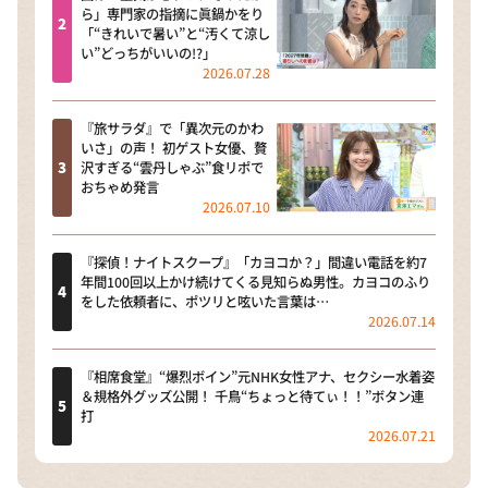
ら」専門家の指摘に眞鍋かをり
「“きれいで暑い”と“汚くて涼し
い”どっちがいいの!?」
2026.07.28
『旅サラダ』で「異次元のかわ
いさ」の声！ 初ゲスト女優、贅
沢すぎる“雲丹しゃぶ”食リポで
おちゃめ発言
2026.07.10
『探偵！ナイトスクープ』「カヨコか？」間違い電話を約7
年間100回以上かけ続けてくる見知らぬ男性。カヨコのふり
をした依頼者に、ポツリと呟いた言葉は…
2026.07.14
『相席食堂』“爆烈ボイン”元NHK女性アナ、セクシー水着姿
＆規格外グッズ公開！ 千鳥“ちょっと待てぃ！！”ボタン連
打
2026.07.21