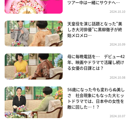
ツアー中は一緒にサウナへ…
2024.10.10
天皇役を演じ話題となった“美
しき大河俳優”に黒柳徹子が終
始メロメロ…
2024.10.09
母に毎晩電話を… デビュー42
年、映画やドラマで活躍し続け
る女優の日課とは？
2024.10.08
56歳になった今も変わらぬ美し
さ 社会現象にもなった大ヒッ
トドラマでは、日本中の女性を
敵に回した…！？
2024.10.07