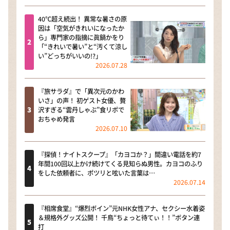
40℃超え続出！ 異常な暑さの原
因は「空気がきれいになったか
ら」専門家の指摘に眞鍋かをり
「“きれいで暑い”と“汚くて涼し
い”どっちがいいの!?」
2026.07.28
『旅サラダ』で「異次元のかわ
いさ」の声！ 初ゲスト女優、贅
沢すぎる“雲丹しゃぶ”食リポで
おちゃめ発言
2026.07.10
『探偵！ナイトスクープ』「カヨコか？」間違い電話を約7
年間100回以上かけ続けてくる見知らぬ男性。カヨコのふり
をした依頼者に、ポツリと呟いた言葉は…
2026.07.14
『相席食堂』“爆烈ボイン”元NHK女性アナ、セクシー水着姿
＆規格外グッズ公開！ 千鳥“ちょっと待てぃ！！”ボタン連
打