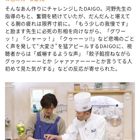
そんなあん作りにチャレンジしたDAIGO。河野先生の
指導のもと、奮闘を続けていたが、だんだんと堪えて
くる腕の疲れは限界寸前に。「もう少しの我慢です」
と励ます先生に必死の形相を向けながら、「グワー
ッ！」「シャーッ！」「クゥーーッ!!」など悲鳴のごと
く声を発して“大変さ”を猛アピールするDAIGOに、視
聴者からは「威嚇するような声」「餃子餡捏ねながら
グゥゥゥーーーとか シャァァァーーーとか言うてる人
初めて見た気がする」などの反応が寄せられた。