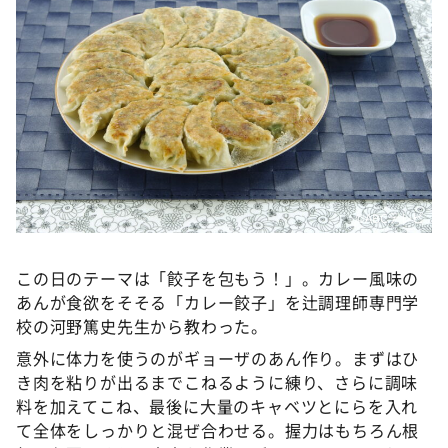
DAIGOも台所 ～きょうの献立 何にする？～
本日はダイアンなり！シーズン２
朝だ！生です旅サラダ
教えて！ニュースライブ 正義のミカタ
ＬＩＦＥ～夢のカタチ～
新婚さんいらっしゃい！
ポツンと一軒家
©️ABCテレビ
ザキ山小屋本館
この日のテーマは「餃子を包もう！」。カレー風味の
ぺこぱのまるスポ
あんが食欲をそそる「カレー餃子」を辻調理師専門学
アナ回覧板
校の河野篤史先生から教わった。
意外に体力を使うのがギョーザのあん作り。まずはひ
き肉を粘りが出るまでこねるように練り、さらに調味
料を加えてこね、最後に大量のキャベツとにらを入れ
て全体をしっかりと混ぜ合わせる。握力はもちろん根