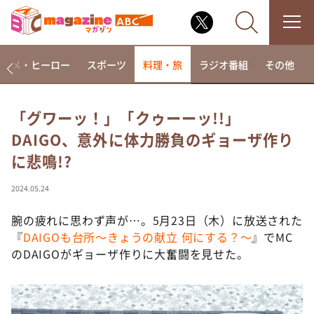
アニメ・ヒーロー
スポーツ
料理・旅
ラジオ番組
その他
「グワーッ！」「クゥーーッ!!」
DAIGO、意外に体力勝負のギョーザ作り
なるみ・岡村の過ぎるTV
に悲鳴!?
相席食堂
これ余談なんですけど・・・
2024.05.24
～人生密着トークバラエティ！～ やすとものいたっ
て真剣です
腕の疲れに思わず声が…。5月23日（木）に放送された
『
DAIGOも台所～きょうの献立 何にする？～
』でMC
探偵！ナイトスクープ
のDAIGOがギョーザ作りに大奮闘を見せた。
news おかえり
河合＆A.B.C-Z塚田×福井アナ「なんでやねん！？」
（news おかえり）