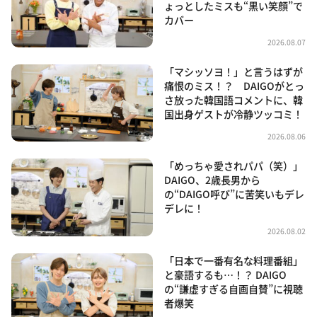
ょっとしたミスも“黒い笑顔”で
カバー
2026.08.07
「マシッソヨ！」と言うはずが
痛恨のミス！？ DAIGOがとっ
さ放った韓国語コメントに、韓
国出身ゲストが冷静ツッコミ！
2026.08.06
「めっちゃ愛されパパ（笑）」
DAIGO、2歳長男から
の“DAIGO呼び”に苦笑いもデレ
デレに！
2026.08.02
「日本で一番有名な料理番組」
と豪語するも…！？ DAIGO
の“謙虚すぎる自画自賛”に視聴
者爆笑