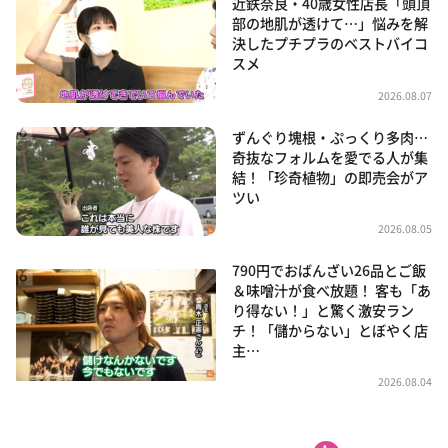
近鉄奈良・40歳女性店長「頭頂
部の地肌が透けて…」悩みを解
決したプチプラのベストバイコ
スメ
2026.08.07
ずんぐり塊根・ぷっくり多肉…
奇抜なフォルムを愛でる人が集
結！「珍奇植物」の即売会がア
ツい
2026.08.05
790円でおばんざい26品とご飯
＆味噌汁が食べ放題！ 客も「あ
り得ない！」と驚く激安ラン
チ！「儲からない」とぼやく店
主…
2026.08.04