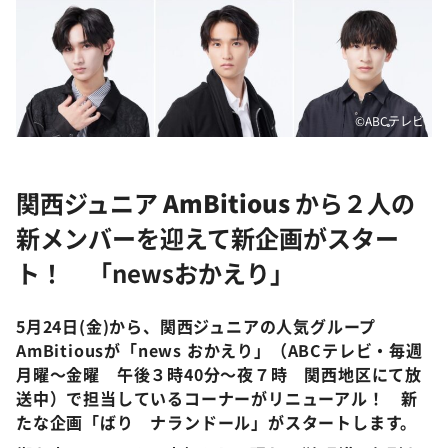
DAIGOも台所 ～きょうの献立 何にする？～
本日はダイアンなり！シーズン２
朝だ！生です旅サラダ
教えて！ニュースライブ 正義のミカタ
©ABCテレビ
ＬＩＦＥ～夢のカタチ～
新婚さんいらっしゃい！
関西ジュニア
AmBitious
から２人の
ポツンと一軒家
新メンバーを迎えて新企画がスター
ザキ山小屋本館
ト！ 「newsおかえり」
ぺこぱのまるスポ
アナ回覧板
5月24日(金)から、関西ジュニアの人気グループ
AmBitiousが「news おかえり」（ABCテレビ・毎週
月曜～金曜 午後３時40分～夜７時 関西地区にて放
送中）で担当しているコーナーがリニューアル！ 新
たな企画「ばり ナランドール」がスタートします。