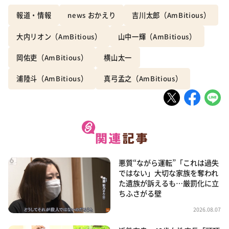
報道・情報
news おかえり
吉川太郎（AmBitious）
大内リオン（AmBitious）
山中一輝（AmBitious）
岡佑吏（AmBitious）
横山太一
浦陸斗（AmBitious）
真弓孟之（AmBitious）
悪質“ながら運転”「これは過失
ではない」大切な家族を奪われ
た遺族が訴えるも…厳罰化に立
ちふさがる壁
2026.08.07