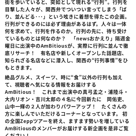
街を歩いていると、突如として現れる“行列”。行列を
目撃した人々が、関西弁でついつい言ってしまう「ば
り、並んどる･･･」という呟きに着想を得たこの企画。
行列ができるのには必ず理由があるはず。人々は一体
何を求めて、行列を作るのか。行列の先に、待ち受け
ているものとは何なのか？ 「newsおかえり」隔週金
曜日に出演中のAmBitiousが、実際に行列に並んで徹
底リサーチ！ 有名店や新しくオープンした話題店、
知られざる名店などに潜入し、関西の
“
行列事情
”
をひ
もときます。
絶品グルメ、スイーツ、時に
“
食
”
以外の行列も加え
て、視聴者へ気になる情報をお届けする
AmBitious！ これまで出演中の真弓孟之・浦陸斗・
大内リオン・吉川太郎の４名に今回新たに
岡佑吏
、
山中一輝
の２人が加わりパワーアップ！ たくさんの
方に楽しんでいただけるコーナーとなっています。 初
の全国Zeppツアーを終え、ますます勢いを増している
AmBitiousのメンバーがお届けする新企画を是非ご覧
ください！