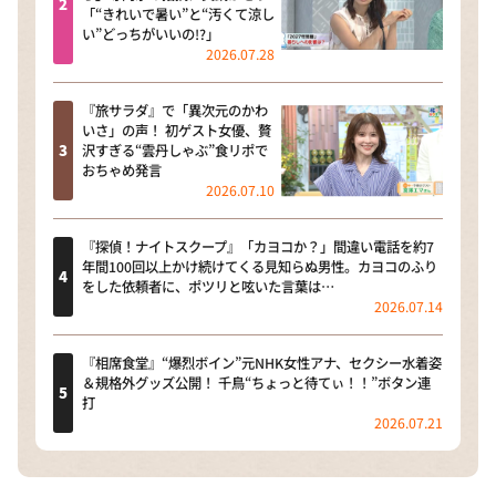
「“きれいで暑い”と“汚くて涼し
い”どっちがいいの!?」
2026.07.28
『旅サラダ』で「異次元のかわ
いさ」の声！ 初ゲスト女優、贅
沢すぎる“雲丹しゃぶ”食リポで
おちゃめ発言
2026.07.10
『探偵！ナイトスクープ』「カヨコか？」間違い電話を約7
年間100回以上かけ続けてくる見知らぬ男性。カヨコのふり
をした依頼者に、ポツリと呟いた言葉は…
2026.07.14
『相席食堂』“爆烈ボイン”元NHK女性アナ、セクシー水着姿
＆規格外グッズ公開！ 千鳥“ちょっと待てぃ！！”ボタン連
打
2026.07.21