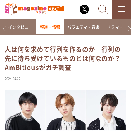
着
インタビュー
報道・情報
バラエティ・音楽
ドラマ・映
人は何を求めて行列を作るのか 行列の
先に待ち受けているものとは何なのか？
なるみ・岡村の過ぎるTV
AmBitiousがガチ調査
相席食堂
これ余談なんですけど・・・
2024.05.22
～人生密着トークバラエティ！～ やすとものいたっ
て真剣です
探偵！ナイトスクープ
news おかえり
河合＆A.B.C-Z塚田×福井アナ「なんでやねん！？」
（news おかえり）