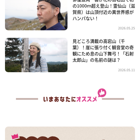
の1000ｍ超え登山！霊仙山（滋
賀県）は山頂付近の異世界感が
ハンパない！
2026.05.25
見どころ満載の高宕山（千
葉）！崖に張り付く観音堂の奇
観にため息の山下舞弓！「石射
太郎山」の名前の謎は？
2026.05.11