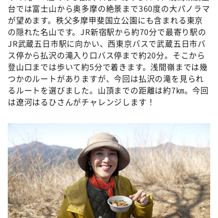
DAIGOも台所 ～きょうの献立 何にする？～
台では富士山から奥多摩の絶景まで360度の大パノラマ
が望めます。秩父多摩甲斐国立公園にも含まれる東京
本日はダイアンなり！シーズン２
の隠れた名山です。JR新宿駅から約70分で最寄り駅の
朝だ！生です旅サラダ
JR武蔵五日市駅に向かい、西東京バスで武蔵五日市バ
ス停から払沢の滝入り口バス停まで約20分。そこから
教えて！ニュースライブ 正義のミカタ
登山口までは歩いて約5分で着きます。浅間嶺までは幾
ＬＩＦＥ～夢のカタチ～
つかのルートがありますが、今回は払沢の滝を見られ
新婚さんいらっしゃい！
るルートを選びました。山頂までの距離は約7㎞。今回
は遼河はるひさんがチャレンジします！
ポツンと一軒家
ザキ山小屋本館
ぺこぱのまるスポ
アナ回覧板