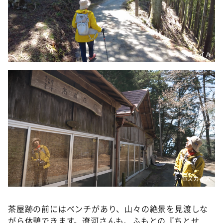
©️スカイＡ
©️スカイＡ
茶屋跡の前にはベンチがあり、山々の絶景を見渡しな
がら休憩できます。遼河さんも、ふもとの『ちとせ