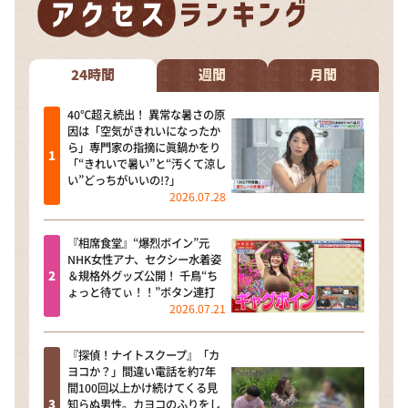
24時間
週間
月間
40℃超え続出！ 異常な暑さの原
因は「空気がきれいになったか
ら」専門家の指摘に眞鍋かをり
「“きれいで暑い”と“汚くて涼し
い”どっちがいいの!?」
2026.07.28
『相席食堂』“爆烈ボイン”元
NHK女性アナ、セクシー水着姿
＆規格外グッズ公開！ 千鳥“ち
ょっと待てぃ！！”ボタン連打
2026.07.21
『探偵！ナイトスクープ』「カ
ヨコか？」間違い電話を約7年
間100回以上かけ続けてくる見
知らぬ男性。カヨコのふりをし