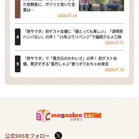
た依頼者に、ポツリと呟いた言
葉は…
2026.07.14
『旅サラダ』初ゲスト女優に「歳とっても美しい」「透明感
ハンパない」の声！ “15年ぶりリベンジ”で福岡グルメ三昧
2026.07.07
『旅サラダ』で「異次元のかわいさ」の声！ 初ゲスト女
優、贅沢すぎる“雲丹しゃぶ”食リポでおちゃめ発言
2026.07.10
公式SNSをフォロー