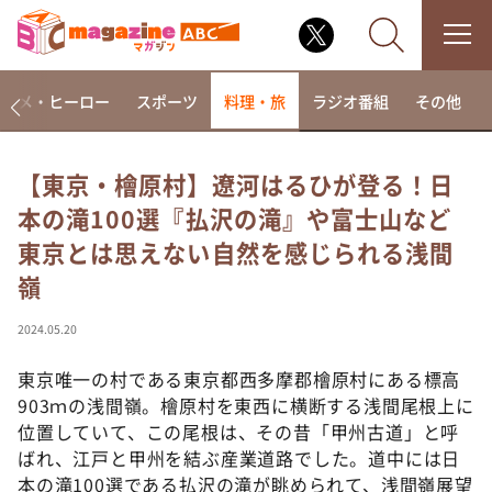
アニメ・ヒーロー
スポーツ
料理・旅
ラジオ番組
その他
【東京・檜原村】遼河はるひが登る！日
本の滝100選『払沢の滝』や富士山など
なるみ・岡村の過ぎるTV
東京とは思えない自然を感じられる浅間
相席食堂
嶺
これ余談なんですけど・・・
～人生密着トークバラエティ！～ やすとものいたっ
2024.05.20
て真剣です
東京唯一の村である東京都西多摩郡檜原村にある標高
探偵！ナイトスクープ
903ｍの浅間嶺。檜原村を東西に横断する浅間尾根上に
news おかえり
位置していて、この尾根は、その昔「甲州古道」と呼
河合＆A.B.C-Z塚田×福井アナ「なんでやねん！？」
ばれ、江戸と甲州を結ぶ産業道路でした。道中には日
（news おかえり）
本の滝100選である払沢の滝が眺められて、浅間嶺展望