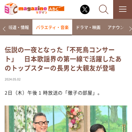
ー
報道・情報
バラエティ・音楽
ドラマ・映画
アナウンサ
伝説の一夜となった「不死鳥コンサー
ト」 日本歌謡界の第一線で活躍したあ
なるみ・岡村の過ぎるTV
のトップスターの長男と大親友が登場
相席食堂
これ余談なんですけど・・・
2024.05.02
～人生密着トークバラエティ！～ やすとものいたっ
て真剣です
2日（木）午後 1 時放送の「徹子の部屋」。
探偵！ナイトスクープ
news おかえり
河合＆A.B.C-Z塚田×福井アナ「なんでやねん！？」
（news おかえり）