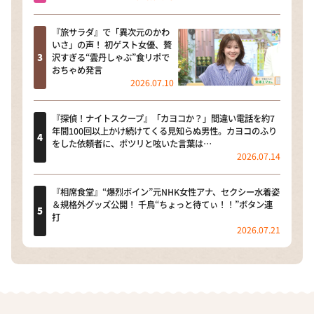
『旅サラダ』で「異次元のかわ
いさ」の声！ 初ゲスト女優、贅
沢すぎる“雲丹しゃぶ”食リポで
おちゃめ発言
2026.07.10
『探偵！ナイトスクープ』「カヨコか？」間違い電話を約7
年間100回以上かけ続けてくる見知らぬ男性。カヨコのふり
をした依頼者に、ポツリと呟いた言葉は…
2026.07.14
『相席食堂』“爆烈ボイン”元NHK女性アナ、セクシー水着姿
＆規格外グッズ公開！ 千鳥“ちょっと待てぃ！！”ボタン連
打
2026.07.21