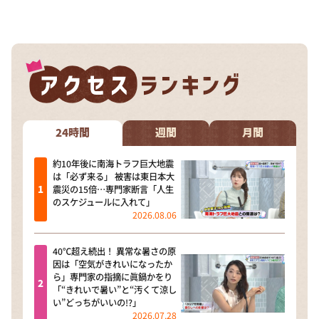
24時間
週間
月間
約10年後に南海トラフ巨大地震
は「必ず来る」 被害は東日本大
震災の15倍…専門家断言「人生
のスケジュールに入れて」
2026.08.06
40℃超え続出！ 異常な暑さの原
因は「空気がきれいになったか
ら」専門家の指摘に眞鍋かをり
「“きれいで暑い”と“汚くて涼し
い”どっちがいいの!?」
2026.07.28