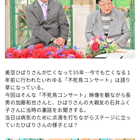
DAIGOも台所 ～きょうの献立 何にする？～
本日はダイアンなり！シーズン２
朝だ！生です旅サラダ
教えて！ニュースライブ 正義のミカタ
ＬＩＦＥ～夢のカタチ～
©テレビ朝日
新婚さんいらっしゃい！
ポツンと一軒家
美空ひばりさんが亡くなって35年…今でも亡くなる１
ザキ山小屋本館
年前に行われたいわゆる「不死鳥コンサート」は語り
草になっている。
ぺこぱのまるスポ
今回はそんな「不死鳥コンサート」映像を観ながら長
アナ回覧板
男の加藤和也さんと、ひばりさんの大親友の石井ふく
子さんに当時の裏話をお聞きする。
当日は病気のために点滴を打ちながらステージに立っ
ていたひばりさんの様子とは？