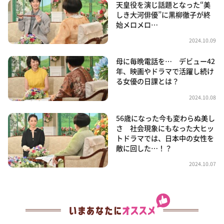
天皇役を演じ話題となった“美
しき大河俳優”に黒柳徹子が終
始メロメロ…
2024.10.09
母に毎晩電話を… デビュー42
年、映画やドラマで活躍し続け
る女優の日課とは？
2024.10.08
56歳になった今も変わらぬ美し
さ 社会現象にもなった大ヒッ
トドラマでは、日本中の女性を
敵に回した…！？
2024.10.07