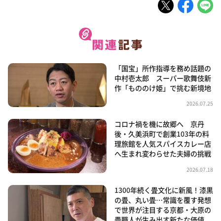
「国宝」所作指導を務め話題の
中村壱太郎 スーパー歌舞伎新
作「もののけ姫」で挑む新境地
2026.07.25
コロナ禍を機に故郷へ 京丹
後・久美浜町で創業103年の料
理旅館を人気スパイスカレー店
へ生まれ変わらせた夫婦の挑戦
2026.07.18
1300年続く畳文化に新風！漆黒
の畳、丸い畳…常識を覆す発想
で世界が注目する京都・大原の
畳職人が生み出す新たな価値