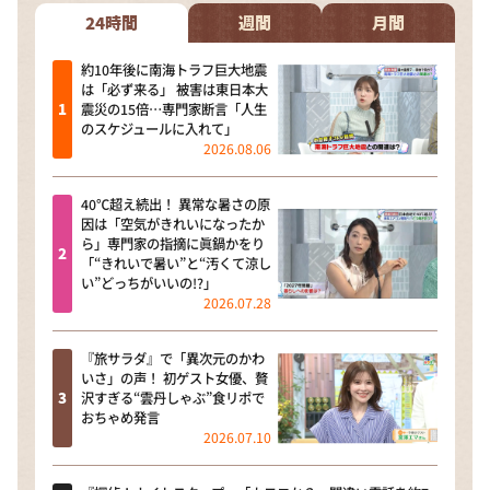
24時間
週間
月間
約10年後に南海トラフ巨大地震
は「必ず来る」 被害は東日本大
震災の15倍…専門家断言「人生
のスケジュールに入れて」
2026.08.06
40℃超え続出！ 異常な暑さの原
因は「空気がきれいになったか
ら」専門家の指摘に眞鍋かをり
「“きれいで暑い”と“汚くて涼し
い”どっちがいいの!?」
2026.07.28
『旅サラダ』で「異次元のかわ
いさ」の声！ 初ゲスト女優、贅
沢すぎる“雲丹しゃぶ”食リポで
おちゃめ発言
2026.07.10