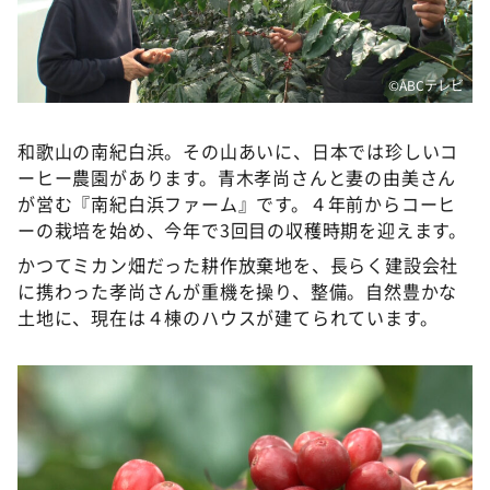
DAIGOも台所 ～きょうの献立 何にする？～
本日はダイアンなり！シーズン２
朝だ！生です旅サラダ
©ABCテレビ
教えて！ニュースライブ 正義のミカタ
和歌山の南紀白浜。その山あいに、日本では珍しいコ
ＬＩＦＥ～夢のカタチ～
ーヒー農園があります。青木孝尚さんと妻の由美さん
新婚さんいらっしゃい！
が営む『南紀白浜ファーム』です。４年前からコーヒ
ーの栽培を始め、今年で3回目の収穫時期を迎えます。
ポツンと一軒家
かつてミカン畑だった耕作放棄地を、長らく建設会社
ザキ山小屋本館
に携わった孝尚さんが重機を操り、整備。自然豊かな
ぺこぱのまるスポ
土地に、現在は４棟のハウスが建てられています。
アナ回覧板