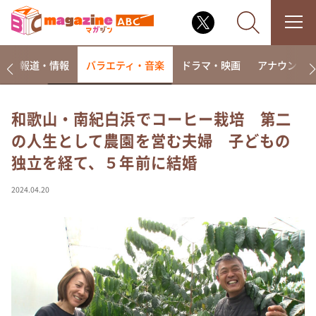
ー
報道・情報
バラエティ・音楽
ドラマ・映画
アナウンサ
和歌山・南紀白浜でコーヒー栽培 第二
の人生として農園を営む夫婦 子どもの
なるみ・岡村の過ぎるTV
独立を経て、５年前に結婚
相席食堂
これ余談なんですけど・・・
2024.04.20
～人生密着トークバラエティ！～ やすとものいたっ
て真剣です
探偵！ナイトスクープ
news おかえり
河合＆A.B.C-Z塚田×福井アナ「なんでやねん！？」
（news おかえり）