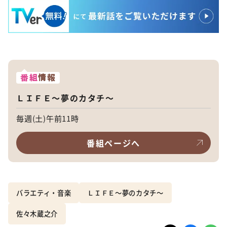
番組
情報
ＬＩＦＥ～夢のカタチ～
毎週(土)午前11時
番組ページへ
バラエティ・音楽
ＬＩＦＥ～夢のカタチ～
佐々木蔵之介