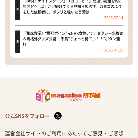
『探偵！ナイトスクープ』「カヨコか？」間違い電話を約7
年間100回以上かけ続けてくる見知らぬ男性。カヨコのふり
をした依頼者に、ポツリと呟いた言葉は…
2026.07.14
『相席食堂』“爆烈ボイン”元NHK女性アナ、セクシー水着姿
＆規格外グッズ公開！ 千鳥“ちょっと待てぃ！！”ボタン連
打
2026.07.21
公式SNSをフォロー
運営会社
サイトのご利用にあたって
ご意見・ご感想