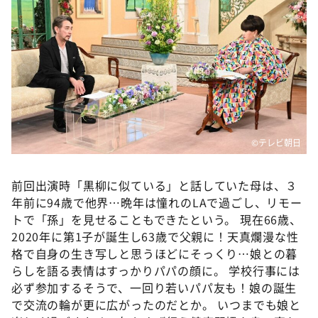
©テレビ朝日
前回出演時「黒柳に似ている」と話していた母は、３
年前に94歳で他界…晩年は憧れのLAで過ごし、リモー
トで「孫」を見せることもできたという。 現在66歳、
2020年に第1子が誕生し63歳で父親に！天真爛漫な性
格で自身の生き写しと思うほどにそっくり…娘との暮
らしを語る表情はすっかりパパの顔に。 学校行事には
必ず参加するそうで、一回り若いパパ友も！娘の誕生
で交流の輪が更に広がったのだとか。 いつまでも娘と