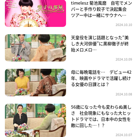
timelesz 菊池風磨 自宅でメン
バーと手作り餃子で決起集会
ツアー中は一緒にサウナへ…
2024.10.10
天皇役を演じ話題となった“美
しき大河俳優”に黒柳徹子が終
始メロメロ…
2024.10.09
母に毎晩電話を… デビュー42
年、映画やドラマで活躍し続け
る女優の日課とは？
2024.10.08
56歳になった今も変わらぬ美し
さ 社会現象にもなった大ヒッ
トドラマでは、日本中の女性を
敵に回した…！？
2024.10.07