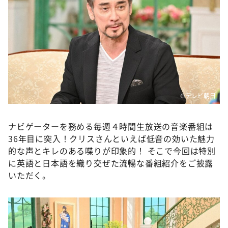
DAIGOも台所 ～きょうの献立 何にする？～
本日はダイアンなり！シーズン２
朝だ！生です旅サラダ
教えて！ニュースライブ 正義のミカタ
ＬＩＦＥ～夢のカタチ～
新婚さんいらっしゃい！
©テレビ朝日
ポツンと一軒家
ナビゲーターを務める毎週４時間生放送の音楽番組は
ザキ山小屋本館
36年目に突入！クリスさんといえば低音の効いた魅力
ぺこぱのまるスポ
的な声とキレのある喋りが印象的！ そこで今回は特別
に英語と日本語を織り交ぜた流暢な番組紹介をご披露
アナ回覧板
いただく。