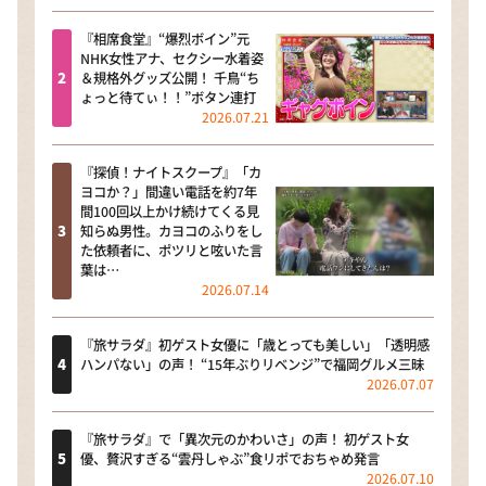
『相席食堂』“爆烈ボイン”元
NHK女性アナ、セクシー水着姿
＆規格外グッズ公開！ 千鳥“ち
ょっと待てぃ！！”ボタン連打
2026.07.21
『探偵！ナイトスクープ』「カ
ヨコか？」間違い電話を約7年
間100回以上かけ続けてくる見
知らぬ男性。カヨコのふりをし
た依頼者に、ポツリと呟いた言
葉は…
2026.07.14
『旅サラダ』初ゲスト女優に「歳とっても美しい」「透明感
ハンパない」の声！ “15年ぶりリベンジ”で福岡グルメ三昧
2026.07.07
『旅サラダ』で「異次元のかわいさ」の声！ 初ゲスト女
優、贅沢すぎる“雲丹しゃぶ”食リポでおちゃめ発言
2026.07.10