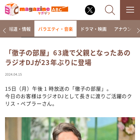
ー
報道・情報
バラエティ・音楽
ドラマ・映画
アナウンサ
「徹子の部屋」63歳で父親となったあの
ラジオDJが23年ぶりに登場
なるみ・岡村の過ぎるTV
相席食堂
2024.04.15
これ余談なんですけど・・・
15日（月）午後 1 時放送の「徹子の部屋」。
～人生密着トークバラエティ！～ やすとものいたっ
今日のお客様はラジオDJとして長きに渡りご活躍のク
て真剣です
リス・ペプラーさん。
探偵！ナイトスクープ
news おかえり
河合＆A.B.C-Z塚田×福井アナ「なんでやねん！？」
（news おかえり）