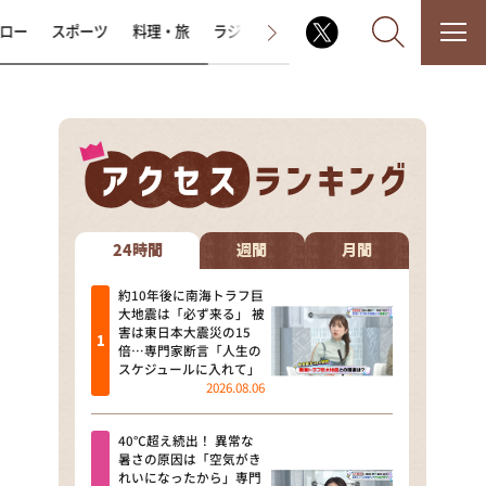
ロー
スポーツ
料理・旅
ラジオ番組
その他
なるみ・岡村の過ぎるTV
相席食堂
24時間
週間
月間
これ余談なんですけど・・・
約10年後に南海トラフ巨
大地震は「必ず来る」 被
害は東日本大震災の15
～人生密着トークバラエティ！
倍…専門家断言「人生の
～ やすとものいたって真剣です
スケジュールに入れて」
2026.08.06
探偵！ナイトスクープ
40℃超え続出！ 異常な
news おかえり
暑さの原因は「空気がき
れいになったから」専門