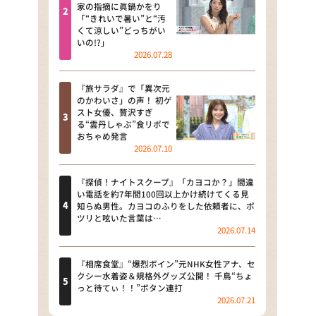
河合＆A.B.C-Z塚田×福井アナ
家の指摘に眞鍋かをり
「“きれいで暑い”と“汚
「なんでやねん！？」（news お
くて涼しい”どっちがい
かえり）
いの!?」
2026.07.28
DAIGOも台所 ～きょうの献立 何
にする？～
『旅サラダ』で「異次元
のかわいさ」の声！ 初ゲ
本日はダイアンなり！シーズン２
スト女優、贅沢すぎ
る“雲丹しゃぶ”食リポで
朝だ！生です旅サラダ
おちゃめ発言
2026.07.10
教えて！ニュースライブ 正義の
ミカタ
『探偵！ナイトスクープ』「カヨコか？」間違
い電話を約7年間100回以上かけ続けてくる見
ＬＩＦＥ～夢のカタチ～
知らぬ男性。カヨコのふりをした依頼者に、ポ
ツリと呟いた言葉は…
2026.07.14
新婚さんいらっしゃい！
ポツンと一軒家
『相席食堂』“爆烈ボイン”元NHK女性アナ、セ
クシー水着姿＆規格外グッズ公開！ 千鳥“ちょ
っと待てぃ！！”ボタン連打
ザキ山小屋本館
2026.07.21