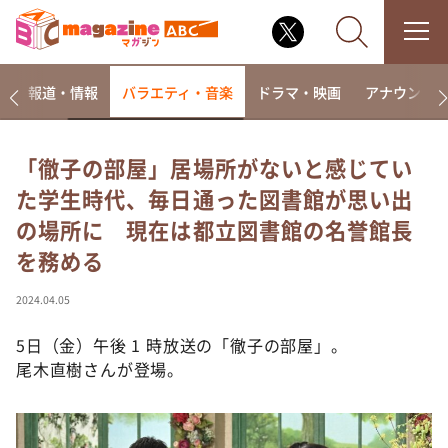
ー
報道・情報
バラエティ・音楽
ドラマ・映画
アナウンサ
「徹子の部屋」居場所がないと感じてい
た学生時代、毎日通った図書館が思い出
なるみ・岡村の過ぎるTV
の場所に 現在は都立図書館の名誉館長
相席食堂
を務める
これ余談なんですけど・・・
～人生密着トークバラエティ！～ やすとものいたっ
2024.04.05
て真剣です
5日（金）午後 1 時放送の「徹子の部屋」。
探偵！ナイトスクープ
尾木直樹さんが登場。
news おかえり
河合＆A.B.C-Z塚田×福井アナ「なんでやねん！？」
（news おかえり）