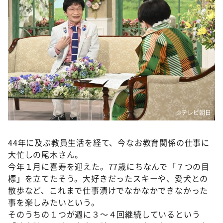
DAIGOも台所 ～きょうの献立 何にする？～
本日はダイアンなり！シーズン２
朝だ！生です旅サラダ
教えて！ニュースライブ 正義のミカタ
ＬＩＦＥ～夢のカタチ～
新婚さんいらっしゃい！
ポツンと一軒家
©テレビ朝日
ザキ山小屋本館
44年に及ぶ教員生活を経て、今なお教育関係の仕事に
ぺこぱのまるスポ
大忙しの尾木さん。
アナ回覧板
今年１月に喜寿を迎えた。77歳にちなんで「７つの目
標」を立てたそう。大好きだったスキーや、愛犬との
散歩など、これまで仕事漬けでなかなかできなかった
事を楽しみたいという。
そのうちの１つが週に３～４回継続しているという