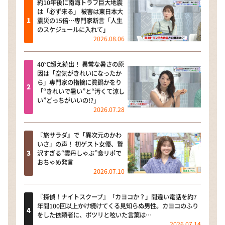
約10年後に南海トラフ巨大地震
は「必ず来る」 被害は東日本大
震災の15倍…専門家断言「人生
のスケジュールに入れて」
2026.08.06
40℃超え続出！ 異常な暑さの原
因は「空気がきれいになったか
ら」専門家の指摘に眞鍋かをり
「“きれいで暑い”と“汚くて涼し
い”どっちがいいの!?」
2026.07.28
『旅サラダ』で「異次元のかわ
いさ」の声！ 初ゲスト女優、贅
沢すぎる“雲丹しゃぶ”食リポで
おちゃめ発言
2026.07.10
『探偵！ナイトスクープ』「カヨコか？」間違い電話を約7
年間100回以上かけ続けてくる見知らぬ男性。カヨコのふり
をした依頼者に、ポツリと呟いた言葉は…
2026.07.14