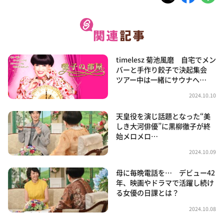
timelesz 菊池風磨 自宅でメン
バーと手作り餃子で決起集会
ツアー中は一緒にサウナへ…
2024.10.10
天皇役を演じ話題となった“美
しき大河俳優”に黒柳徹子が終
始メロメロ…
2024.10.09
母に毎晩電話を… デビュー42
年、映画やドラマで活躍し続け
る女優の日課とは？
2024.10.08