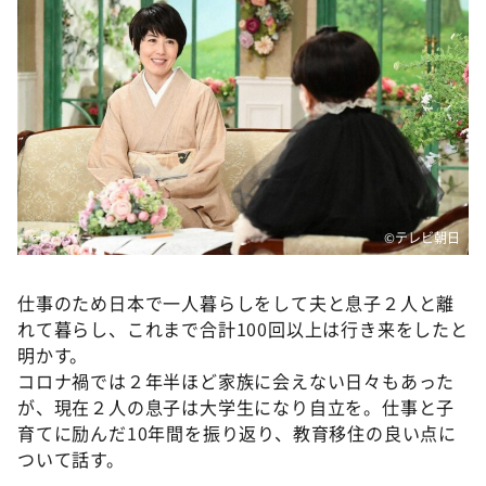
DAIGOも台所 ～きょうの献立 何にする？～
本日はダイアンなり！シーズン２
朝だ！生です旅サラダ
教えて！ニュースライブ 正義のミカタ
ＬＩＦＥ～夢のカタチ～
新婚さんいらっしゃい！
ポツンと一軒家
©テレビ朝日
ザキ山小屋本館
仕事のため日本で一人暮らしをして夫と息子２人と離
ぺこぱのまるスポ
れて暮らし、これまで合計100回以上は行き来をしたと
アナ回覧板
明かす。
コロナ禍では２年半ほど家族に会えない日々もあった
が、現在２人の息子は大学生になり自立を。仕事と子
育てに励んだ10年間を振り返り、教育移住の良い点に
ついて話す。