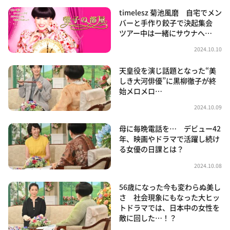
timelesz 菊池風磨 自宅でメン
バーと手作り餃子で決起集会
ツアー中は一緒にサウナへ…
2024.10.10
天皇役を演じ話題となった“美
しき大河俳優”に黒柳徹子が終
始メロメロ…
2024.10.09
母に毎晩電話を… デビュー42
年、映画やドラマで活躍し続け
る女優の日課とは？
2024.10.08
56歳になった今も変わらぬ美し
さ 社会現象にもなった大ヒッ
トドラマでは、日本中の女性を
敵に回した…！？