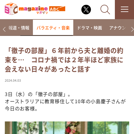
ー
報道・情報
バラエティ・音楽
ドラマ・映画
アナウンサ
「徹子の部屋」６年前から夫と離婚の約
束を… コロナ禍では２年半ほど家族に
なるみ・岡村の過ぎるTV
会えない日々があったと話す
相席食堂
これ余談なんですけど・・・
2024.04.03
～人生密着トークバラエティ！～ やすとものいたっ
て真剣です
3日（水）の「徹子の部屋」。
オーストラリアに教育移住して10年の小島慶子さんが
探偵！ナイトスクープ
今日のお客様。
news おかえり
河合＆A.B.C-Z塚田×福井アナ「なんでやねん！？」
（news おかえり）