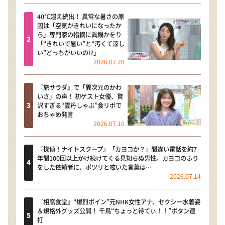
40℃超え続出！ 異常な暑さの原
因は「空気がきれいになったか
ら」専門家の指摘に眞鍋かをり
「“きれいで暑い”と“汚くて涼し
い”どっちがいいの!?」
2026.07.28
『旅サラダ』で「異次元のかわ
いさ」の声！ 初ゲスト女優、贅
沢すぎる“雲丹しゃぶ”食リポで
おちゃめ発言
2026.07.10
『探偵！ナイトスクープ』「カヨコか？」間違い電話を約7
年間100回以上かけ続けてくる見知らぬ男性。カヨコのふり
をした依頼者に、ポツリと呟いた言葉は…
2026.07.14
『相席食堂』“爆烈ボイン”元NHK女性アナ、セクシー水着姿
＆規格外グッズ公開！ 千鳥“ちょっと待てぃ！！”ボタン連
打