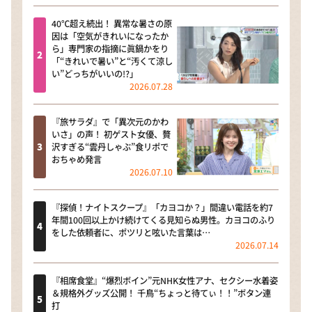
40℃超え続出！ 異常な暑さの原
因は「空気がきれいになったか
ら」専門家の指摘に眞鍋かをり
「“きれいで暑い”と“汚くて涼し
い”どっちがいいの!?」
2026.07.28
『旅サラダ』で「異次元のかわ
いさ」の声！ 初ゲスト女優、贅
沢すぎる“雲丹しゃぶ”食リポで
おちゃめ発言
2026.07.10
『探偵！ナイトスクープ』「カヨコか？」間違い電話を約7
年間100回以上かけ続けてくる見知らぬ男性。カヨコのふり
をした依頼者に、ポツリと呟いた言葉は…
2026.07.14
『相席食堂』“爆烈ボイン”元NHK女性アナ、セクシー水着姿
＆規格外グッズ公開！ 千鳥“ちょっと待てぃ！！”ボタン連
打