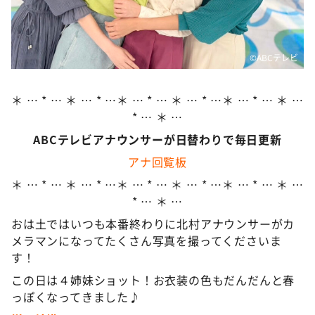
DAIGOも台所 ～きょうの献立 何にする？～
本日はダイアンなり！シーズン２
朝だ！生です旅サラダ
©️ABCテレビ
教えて！ニュースライブ 正義のミカタ
＊ … * … ＊ … * …＊ … * … ＊ … * …＊ … * … ＊ …
ＬＩＦＥ～夢のカタチ～
* … ＊ …
新婚さんいらっしゃい！
ABCテレビアナウンサーが日替わりで毎日更新
ポツンと一軒家
アナ回覧板
ザキ山小屋本館
＊ … * … ＊ … * …＊ … * … ＊ … * …＊ … * … ＊ …
* … ＊ …
ぺこぱのまるスポ
おは土ではいつも本番終わりに北村アナウンサーがカ
アナ回覧板
メラマンになってたくさん写真を撮ってくださいま
す！
この日は４姉妹ショット！お衣装の色もだんだんと春
っぽくなってきました♪