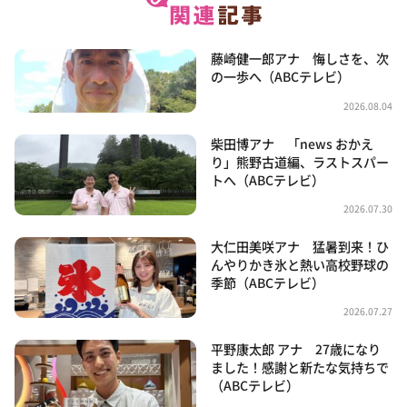
藤崎健一郎アナ 悔しさを、次
の一歩へ（ABCテレビ）
2026.08.04
柴田博アナ 「news おかえ
り」熊野古道編、ラストスパー
トへ（ABCテレビ）
2026.07.30
大仁田美咲アナ 猛暑到来！ひ
んやりかき氷と熱い高校野球の
季節（ABCテレビ）
2026.07.27
平野康太郎 アナ 27歳になり
ました！感謝と新たな気持ちで
（ABCテレビ）