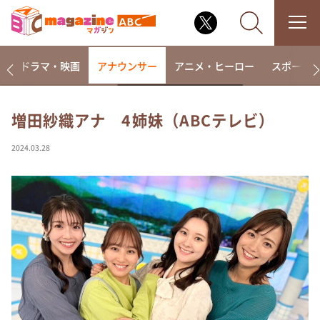
楽
ドラマ・映画
アナウンサー
アニメ・ヒーロー
スポーツ
増田紗織アナ 4姉妹（ABCテレビ）
なるみ・岡村の過ぎるTV
2024.03.28
相席食堂
これ余談なんですけど・・・
～人生密着トークバラエティ！～ やすとものいたっ
て真剣です
探偵！ナイトスクープ
news おかえり
河合＆A.B.C-Z塚田×福井アナ「なんでやねん！？」
（news おかえり）