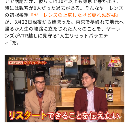
アで話題だが、彼らには10年以上も東京で芽が出ず、
時には観客が0人だった過去がある。そんなヤーレンズ
の初冠番組
『ヤーレンズの上京したけど戻れぬ故郷』
が、3月22日深夜から始まった。東京で夢破れて地元へ
帰るか人生の岐路に立たされた人々のことを、ヤーレ
ンズがVTR越しに見守る“人生リセットバラエテ
ィ”だ。
©️ABCテレビ