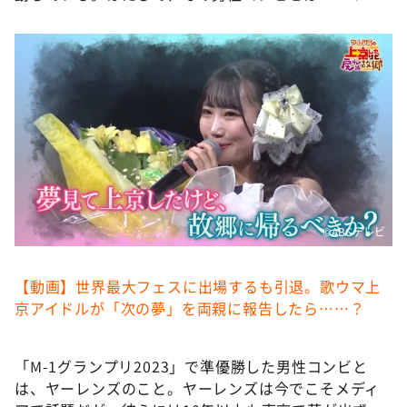
DAIGOも台所 ～きょうの献立 何にする？～
本日はダイアンなり！シーズン２
朝だ！生です旅サラダ
教えて！ニュースライブ 正義のミカタ
ＬＩＦＥ～夢のカタチ～
新婚さんいらっしゃい！
ポツンと一軒家
ザキ山小屋本館
©️ABCテレビ
ぺこぱのまるスポ
【動画】世界最大フェスに出場するも引退。歌ウマ上
アナ回覧板
京アイドルが「次の夢」を両親に報告したら……？
「M-1グランプリ2023」で準優勝した男性コンビと
は、ヤーレンズのこと。ヤーレンズは今でこそメディ