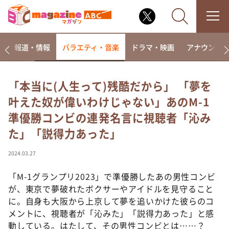
ー
報道・情報
バラエティ・音楽
ドラマ・映画
アナウンサ
「本当に(人生って)残酷だから」 「夢を
叶えた奴が偉いわけじゃない」あのM-1
なるみ・岡村の過ぎるTV
準優勝コンビの連発名言に視聴者「沁み
相席食堂
た」「説得力あった」
これ余談なんですけど・・・
～人生密着トークバラエティ！～ やすとものいたっ
2024.03.27
て真剣です
「M-1グランプリ2023」で準優勝したあの男性コンビ
探偵！ナイトスクープ
が、東京で夢破れたボクサーやアイドルを見守ること
news おかえり
に。自身も大阪から上京して夢を追いかけた彼らのコ
河合＆A.B.C-Z塚田×福井アナ「なんでやねん！？」
メントに、視聴者が「沁みた」「説得力あった」と感
（news おかえり）
動している。はたして、その男性コンビとは……？