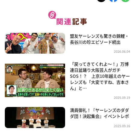
盟友ヤーレンズも驚きの錦鯉・
長谷川の珍エピソード続出
2026.06.04
「戻ってきてくれよ～！」万博
連日盆踊り大阪芸人がガチ
SOS！？ 上京10年越えのヤー
レンズも「大変ですね、吉本さ
ん」と…
2025.09.19
満員御礼！『ヤーレンズのダダ
ダ団！決起集会』イベントレポ
2025.09.16