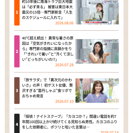
約10年後に南海トラフ巨大地震
は「必ず来る」 被害は東日本大
震災の15倍…専門家断言「人生
のスケジュールに入れて」
2026.08.06
40℃超え続出！ 異常な暑さの原
因は「空気がきれいになったか
ら」専門家の指摘に眞鍋かをり
「“きれいで暑い”と“汚くて涼し
い”どっちがいいの!?」
2026.07.28
『旅サラダ』で「異次元のかわ
いさ」の声！ 初ゲスト女優、贅
沢すぎる“雲丹しゃぶ”食リポで
おちゃめ発言
2026.07.10
『探偵！ナイトスクープ』「カヨコか？」間違い電話を約7
年間100回以上かけ続けてくる見知らぬ男性。カヨコのふり
をした依頼者に、ポツリと呟いた言葉は…
2026.07.14