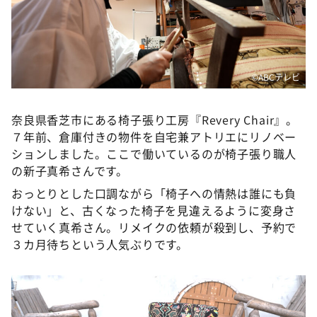
DAIGOも台所 ～きょうの献立 何にする？～
本日はダイアンなり！シーズン２
朝だ！生です旅サラダ
©ABCテレビ
教えて！ニュースライブ 正義のミカタ
ＬＩＦＥ～夢のカタチ～
奈良県香芝市にある椅子張り工房『Revery Chair』。
新婚さんいらっしゃい！
７年前、倉庫付きの物件を自宅兼アトリエにリノベー
ポツンと一軒家
ションしました。ここで働いているのが椅子張り職人
の新子真希さんです。
ザキ山小屋本館
おっとりとした口調ながら「椅子への情熱は誰にも負
ぺこぱのまるスポ
けない」と、古くなった椅子を見違えるように変身さ
アナ回覧板
せていく真希さん。リメイクの依頼が殺到し、予約で
３カ月待ちという人気ぶりです。