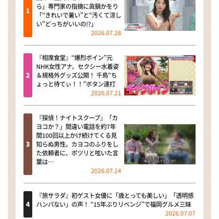
ら」専門家の指摘に眞鍋かをり
「“きれいで暑い”と“汚くて涼し
い”どっちがいいの!?」
2026.07.28
『相席食堂』“爆烈ボイン”元
NHK女性アナ、セクシー水着姿
＆規格外グッズ公開！ 千鳥“ち
ょっと待てぃ！！”ボタン連打
2026.07.21
『探偵！ナイトスクープ』「カ
ヨコか？」間違い電話を約7年
間100回以上かけ続けてくる見
知らぬ男性。カヨコのふりをし
た依頼者に、ポツリと呟いた言
葉は…
2026.07.14
『旅サラダ』初ゲスト女優に「歳とっても美しい」「透明感
ハンパない」の声！ “15年ぶりリベンジ”で福岡グルメ三昧
2026.07.07