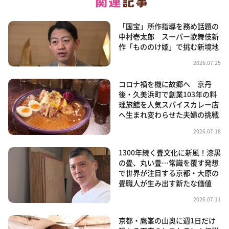
「国宝」所作指導を務め話題の
中村壱太郎 スーパー歌舞伎新
作「もののけ姫」で挑む新境地
2026.07.25
コロナ禍を機に故郷へ 京丹
後・久美浜町で創業103年の料
理旅館を人気スパイスカレー店
へ生まれ変わらせた夫婦の挑戦
2026.07.18
1300年続く畳文化に新風！漆黒
の畳、丸い畳…常識を覆す発想
で世界が注目する京都・大原の
畳職人が生み出す新たな価値
2026.07.11
京都・鷹峯の山奥に週1日だけ