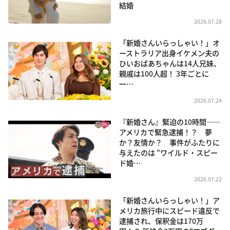
結婚
2026.07.28
「新婚さんいらっしゃい！」オ
ーストラリア出身イケメン夫の
ひいおばあちゃんは14人兄妹、
親戚は100人超！ 3年ごとに
一…
2026.07.24
『新婚さん』緊迫の10時間――
アメリカで緊急逮捕！？ 夢
か？友情か？ 事件がふたりに
与えたのは “ワイルド・スピー
ド婚…
2026.07.22
「新婚さんいらっしゃい！」ア
メリカ旅行中にスピード違反で
逮捕され、保釈金は170万