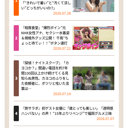
「“きれいで暑い”と“汚くて涼し
い”どっちがいいの!?」
2026.07.28
『相席食堂』“爆烈ボイン”元
NHK女性アナ、セクシー水着姿
＆規格外グッズ公開！ 千鳥“ち
ょっと待てぃ！！”ボタン連打
2026.07.21
『探偵！ナイトスクープ』「カ
ヨコか？」間違い電話を約7年
間100回以上かけ続けてくる見
知らぬ男性。カヨコのふりをし
た依頼者に、ポツリと呟いた言
葉は…
2026.07.14
『旅サラダ』初ゲスト女優に「歳とっても美しい」「透明感
ハンパない」の声！ “15年ぶりリベンジ”で福岡グルメ三昧
2026.07.07