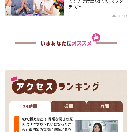
円！？ 所持金3万円の“マブダ
チ”が…
2026.07.17
24時間
週間
月間
40℃超え続出！ 異常な暑さの原
因は「空気がきれいになったか
ら」専門家の指摘に眞鍋かをり