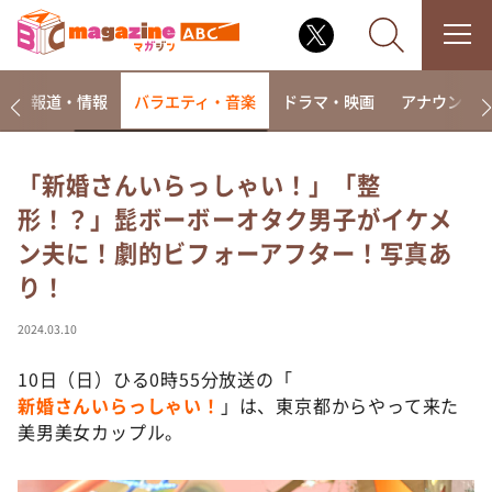
ー
報道・情報
バラエティ・音楽
ドラマ・映画
アナウンサ
「新婚さんいらっしゃい！」「整
形！？」髭ボーボーオタク男子がイケメ
なるみ・岡村の過ぎるTV
ン夫に！劇的ビフォーアフター！写真あ
相席食堂
り！
これ余談なんですけど・・・
～人生密着トークバラエティ！～ やすとものいたっ
2024.03.10
て真剣です
10日（日）ひる0時55分放送の「
探偵！ナイトスクープ
新婚さんいらっしゃい！
」は、東京都からやって来た
news おかえり
美男美女カップル。
河合＆A.B.C-Z塚田×福井アナ「なんでやねん！？」
（news おかえり）