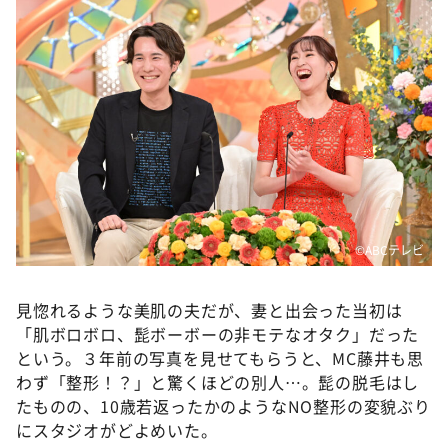
DAIGOも台所 ～きょうの献立 何にする？～
本日はダイアンなり！シーズン２
朝だ！生です旅サラダ
教えて！ニュースライブ 正義のミカタ
ＬＩＦＥ～夢のカタチ～
新婚さんいらっしゃい！
ポツンと一軒家
ザキ山小屋本館
©️ABCテレビ
ぺこぱのまるスポ
見惚れるような美肌の夫だが、妻と出会った当初は
アナ回覧板
「肌ボロボロ、髭ボーボーの非モテなオタク」だった
という。３年前の写真を見せてもらうと、MC藤井も思
わず「整形！？」と驚くほどの別人…。髭の脱毛はし
たものの、10歳若返ったかのようなNO整形の変貌ぶり
にスタジオがどよめいた。