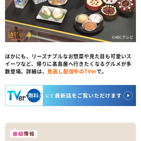
©️ABCテレビ
ほかにも、リーズナブルなお惣菜や見た目も可愛いス
イーツなど、帰りに髙島屋へ行きたくなるグルメが多
数登場。詳細は、
見逃し配信中のTVer
で。
番組
情報