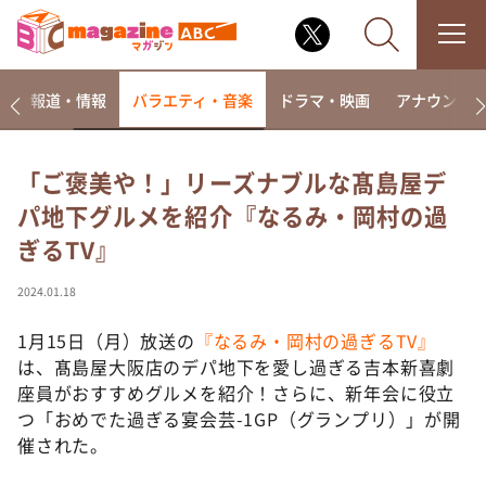
ー
報道・情報
バラエティ・音楽
ドラマ・映画
アナウンサ
「ご褒美や！」リーズナブルな髙島屋デ
パ地下グルメを紹介『なるみ・岡村の過
なるみ・岡村の過ぎるTV
ぎるTV』
相席食堂
これ余談なんですけど・・・
2024.01.18
～人生密着トークバラエティ！～ やすとものいたっ
て真剣です
1月15日（月）放送の
『なるみ・岡村の過ぎるTV』
は、髙島屋大阪店のデパ地下を愛し過ぎる吉本新喜劇
探偵！ナイトスクープ
座員がおすすめグルメを紹介！さらに、新年会に役立
news おかえり
つ「おめでた過ぎる宴会芸-1GP（グランプリ）」が開
河合＆A.B.C-Z塚田×福井アナ「なんでやねん！？」
催された。
（news おかえり）