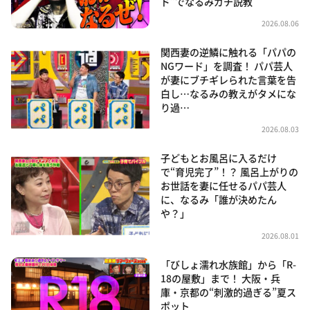
ド”でなるみガチ説教
2026.08.06
関西妻の逆鱗に触れる「パパの
NGワード」を調査！ パパ芸人
が妻にブチギレられた言葉を告
白し…なるみの教えがタメにな
り過…
2026.08.03
子どもとお風呂に入るだけ
で“育児完了”！？ 風呂上がりの
お世話を妻に任せるパパ芸人
に、なるみ「誰が決めたん
や？」
2026.08.01
「びしょ濡れ水族館」から「R-
18の屋敷」まで！ 大阪・兵
庫・京都の“刺激的過ぎる”夏ス
ポット