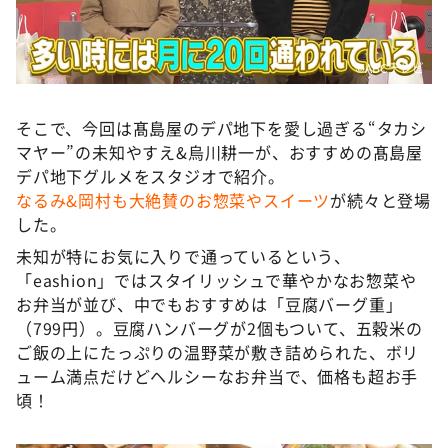
©️ABCテレビ
そこで、今回は髙島屋のデパ地下を愛し過ぎる“タカシ
マヤー”の未知やすえ&烏川耕一が、おすすめの髙島屋
デパ地下グルメをスタジオで紹介。
なるみ&岡村も大絶賛のお惣菜やスイーツ
が続々と登場
した。
未知が特にお気に入りで通っているという、
「eashion」ではスタイリッシュで華やかなお惣菜や
お弁当が並び、中でもおすすめは「豆腐バーグ重」
（799円）。豆腐ハンバーグが2個もついて、五穀米の
ご飯の上にたっぷりの温野菜が敷き詰められた、ボリ
ューム満点だけどヘルシーなお弁当で、価格も超お手
頃！