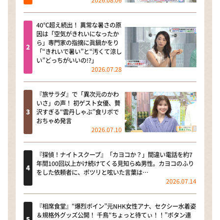
2026.08.06
40℃超え続出！ 異常な暑さの原
因は「空気がきれいになったか
ら」専門家の指摘に眞鍋かをり
「“きれいで暑い”と“汚くて涼し
い”どっちがいいの!?」
2026.07.28
『旅サラダ』で「異次元のかわ
いさ」の声！ 初ゲスト女優、贅
沢すぎる“雲丹しゃぶ”食リポで
おちゃめ発言
2026.07.10
『探偵！ナイトスクープ』「カヨコか？」間違い電話を約7
年間100回以上かけ続けてくる見知らぬ男性。カヨコのふり
をした依頼者に、ポツリと呟いた言葉は…
2026.07.14
『相席食堂』“爆烈ボイン”元NHK女性アナ、セクシー水着姿
＆規格外グッズ公開！ 千鳥“ちょっと待てぃ！！”ボタン連