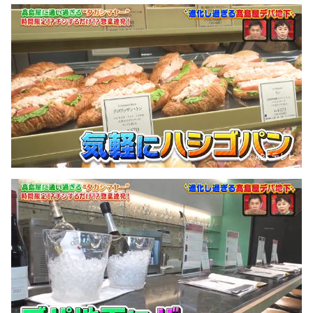
DAIGOも台所 ～きょうの献立 何にする？～
本日はダイアンなり！シーズン２
朝だ！生です旅サラダ
教えて！ニュースライブ 正義のミカタ
ＬＩＦＥ～夢のカタチ～
新婚さんいらっしゃい！
ポツンと一軒家
©️ABCテレビ
ザキ山小屋本館
ぺこぱのまるスポ
アナ回覧板