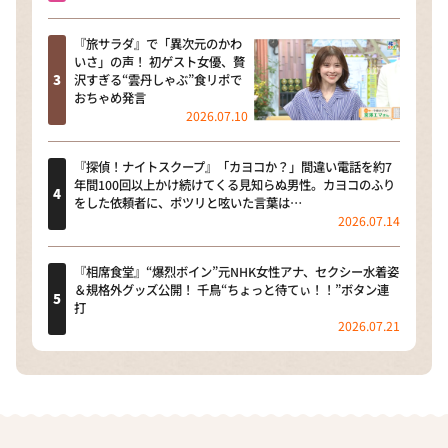
『旅サラダ』で「異次元のかわ
いさ」の声！ 初ゲスト女優、贅
沢すぎる“雲丹しゃぶ”食リポで
おちゃめ発言
2026.07.10
『探偵！ナイトスクープ』「カヨコか？」間違い電話を約7
年間100回以上かけ続けてくる見知らぬ男性。カヨコのふり
をした依頼者に、ポツリと呟いた言葉は…
2026.07.14
『相席食堂』“爆烈ボイン”元NHK女性アナ、セクシー水着姿
＆規格外グッズ公開！ 千鳥“ちょっと待てぃ！！”ボタン連
打
2026.07.21