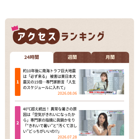
24時間
週間
月間
約10年後に南海トラフ巨大地震
は「必ず来る」 被害は東日本大
震災の15倍…専門家断言「人生
のスケジュールに入れて」
2026.08.06
40℃超え続出！ 異常な暑さの原
因は「空気がきれいになったか
ら」専門家の指摘に眞鍋かをり
「“きれいで暑い”と“汚くて涼し
い”どっちがいいの!?」
2026.07.28