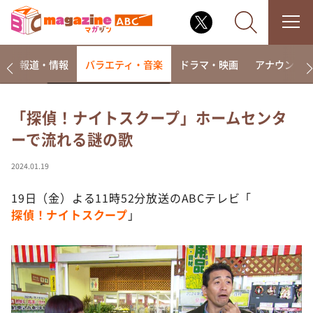
ー
報道・情報
バラエティ・音楽
ドラマ・映画
アナウンサ
「探偵！ナイトスクープ」ホームセンタ
ーで流れる謎の歌
なるみ・岡村の過ぎるTV
相席食堂
2024.01.19
これ余談なんですけど・・・
19日（金）よる11時52分放送のABCテレビ「
～人生密着トークバラエティ！～ やすとものいたっ
探偵！ナイトスクープ
」
て真剣です
探偵！ナイトスクープ
news おかえり
河合＆A.B.C-Z塚田×福井アナ「なんでやねん！？」
（news おかえり）