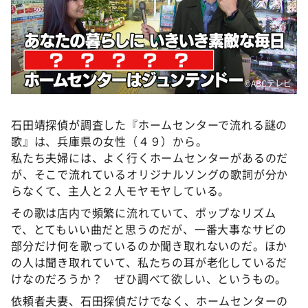
DAIGOも台所 ～きょうの献立 何にする？～
本日はダイアンなり！シーズン２
朝だ！生です旅サラダ
教えて！ニュースライブ 正義のミカタ
©ABCテレビ
ＬＩＦＥ～夢のカタチ～
石田靖探偵が調査した『ホームセンターで流れる謎の
新婚さんいらっしゃい！
歌』は、兵庫県の女性（４９）から。
ポツンと一軒家
私たち夫婦には、よく行くホームセンターがあるのだ
ザキ山小屋本館
が、そこで流れているオリジナルソングの歌詞が分か
らなくて、主人と２人モヤモヤしている。
ぺこぱのまるスポ
その歌は店内で頻繁に流れていて、ポップなリズム
アナ回覧板
で、とてもいい曲だと思うのだが、一番大事なサビの
部分だけ何を歌っているのか聞き取れないのだ。ほか
の人は聞き取れていて、私たちの耳が老化しているだ
けなのだろうか？ ぜひ調べて欲しい、というもの。
依頼者夫妻、石田探偵だけでなく、ホームセンターの