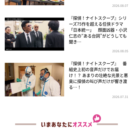
2026.08.07
『探偵！ナイトスクープ』シリ
ーズ75作を超える任侠ドラマ
「日本統一」 顔面凶器・小沢
仁志の“ある台詞”がどうしても
聞き…
2026.08.05
『探偵！ナイトスクープ』 番
組史上初の音声だけでお届
け！？ あまりの壮絶な光景と悪
臭に探偵の叫び声だけが響き渡
る…！
2026.07.31